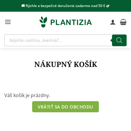
Skip
🚚 Rýchle a bezpečné doručenie zadarmo nad 50 € 🌿
to
content
Products
search
NÁKUPNÝ KOŠÍK
Váš košík je prázdny.
VRÁTIŤ SA DO OBCHODU