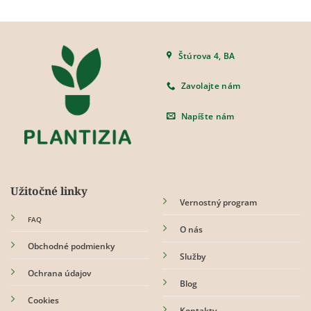
Štúrova 4, BA
Zavolajte nám
Napíšte nám
Užitočné linky
Vernostný program
FAQ
O nás
Obchodné podmienky
Služby
Ochrana údajov
Blog
Cookies
Kontakty