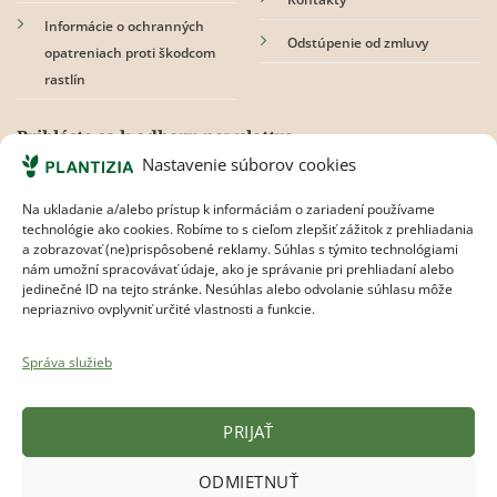
Informácie o ochranných
Odstúpenie od zmluvy
opatreniach proti škodcom
rastlín
Prihláste sa k odberu newslettra
Nastavenie súborov cookies
Na ukladanie a/alebo prístup k informáciám o zariadení používame
technológie ako cookies. Robíme to s cieľom zlepšiť zážitok z prehliadania
Súhlasím s
pravidlami ochrany osobných údajov.
a zobrazovať (ne)prispôsobené reklamy. Súhlas s týmito technológiami
nám umožní spracovávať údaje, ako je správanie pri prehliadaní alebo
jedinečné ID na tejto stránke. Nesúhlas alebo odvolanie súhlasu môže
nepriaznivo ovplyvniť určité vlastnosti a funkcie.
Správa služieb
PRIJAŤ
Plantizia.cz
ODMIETNUŤ