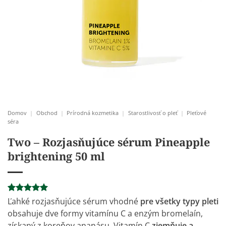
Domov
|
Obchod
|
Prírodná kozmetika
|
Starostlivosť o pleť
|
Pleťové
séra
Two – Rozjasňujúce sérum Pineapple
brightening 50 ml
Hodnotenie
1
Ľahké rozjasňujúce sérum vhodné
pre všetky typy pleti
5
z 5 na
obsahuje dve formy vitamínu C a enzým bromelaín,
základe
zákazníckej
získaný z koreňov ananásu. Vitamín C
zjemňuje a