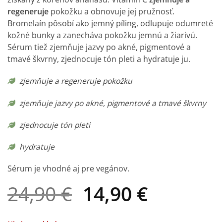
recenzie
regeneruje
pokožku a obnovuje jej pružnosť.
Bromelaín pôsobí ako jemný píling, odlupuje odumreté
kožné bunky a zanecháva pokožku jemnú a žiarivú.
Sérum tiež zjemňuje jazvy po akné, pigmentové a
tmavé škvrny, zjednocuje tón pleti a hydratuje ju.
zjemňuje a regeneruje pokožku
zjemňuje jazvy po akné, pigmentové a tmavé škvrny
zjednocuje tón pleti
hydratuje
Sérum je vhodné aj pre vegánov.
Pôvodná
Aktuáln
24,90
€
14,90
€
cena
cena