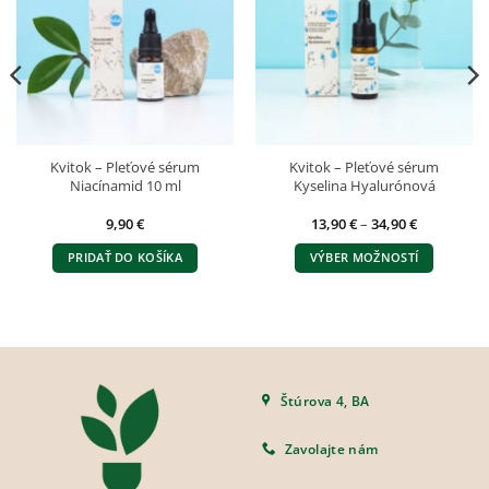
Kvitok – Pleťové sérum
Kvitok – Pleťové sérum
Niacínamid 10 ml
Kyselina Hyalurónová
Price
9,90
€
13,90
€
–
34,90
€
range:
13,90 €
PRIDAŤ DO KOŠÍKA
VÝBER MOŽNOSTÍ
through
34,90 €
Tento
produkt
má
viacero
variantov.
Možnosti
Štúrova 4, BA
si
môžete
Zavolajte nám
vybrať