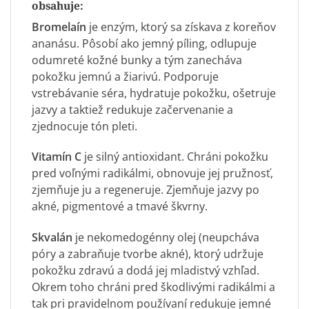
obsahuje:
Bromelaín
je enzým, ktorý sa získava z koreňov
ananásu. Pôsobí ako jemný píling, odlupuje
odumreté kožné bunky a tým zanecháva
pokožku jemnú a žiarivú. Podporuje
vstrebávanie séra, hydratuje pokožku, ošetruje
jazvy a taktiež redukuje začervenanie a
zjednocuje tón pleti.
Vitamín C
je silný antioxidant. Chráni pokožku
pred voľnými radikálmi, obnovuje jej pružnosť,
zjemňuje ju a regeneruje. Zjemňuje jazvy po
akné, pigmentové a tmavé škvrny.
Skvalán
je nekomedogénny olej (neupcháva
póry a zabraňuje tvorbe akné), ktorý udržuje
pokožku zdravú a dodá jej mladistvý vzhľad.
Okrem toho chráni pred škodlivými radikálmi a
tak pri pravidelnom používaní redukuje jemné