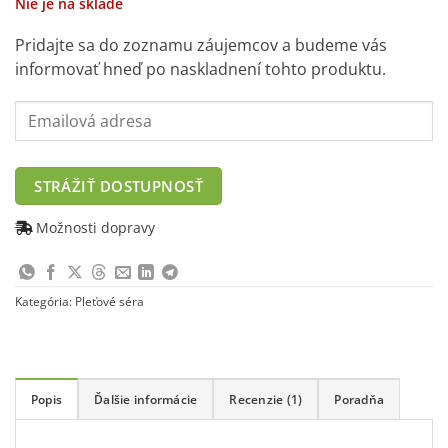
bola:
je:
Nie je na sklade
24,90 €.
14,90 €.
Pridajte sa do zoznamu záujemcov a budeme vás
informovať hneď po naskladnení tohto produktu.
Enter
your
email
address
STRÁŽIŤ DOSTUPNOSŤ
to
join
Možnosti dopravy
the
waitlist
for
Kategória:
Pleťové séra
this
product
Popis
Ďalšie informácie
Recenzie (1)
Poradňa