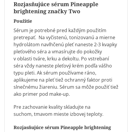
Rozjasňujúce sérum Pineapple
brightening značky Two
Použitie
Sérum je potrebné pred každým použitím
pretrepať. Na vyčistenú, tonizovanú a mierne
hydrolátom navlhčenú pleť naneste 2-3 kvapky
pleťového séra a vmasírujte do pokožky
v oblasti tváre, krku a dekoltu. Po vstrebaní
séra vždy naneste
pleťový krém
podľa vášho
typu pleti. Ak sérum používame ráno,
aplikujeme na pleť tiež ochranný faktor proti
slnečnému žiareniu. Sérum sa môže použiť tiež
ako primer pod make-up.
Pre zachovanie kvality skladujte na
suchom, tmavom mieste izbovej teploty.
Rozjasňujúce sérum Pineapple brightening