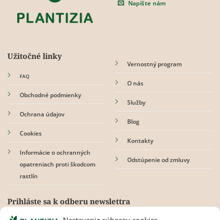
na
Napíšte nám
stránke
produktu.
Užitočné linky
Vernostný program
FAQ
O nás
Obchodné podmienky
Služby
Ochrana údajov
Blog
Cookies
Kontakty
Informácie o ochranných
Odstúpenie od zmluvy
opatreniach proti škodcom
rastlín
Prihláste sa k odberu newslettra
Nastavenie súborov cookies