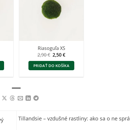
Riasoguľa XS
Pôvodná
Aktuálna
2,90
€
2,50
€
cena
cena
bola:
je:
PRIDAŤ DO KOŠÍKA
2,90 €.
2,50 €.
Tillandsie – vzdušné rastliny: ako sa o ne spr
vý