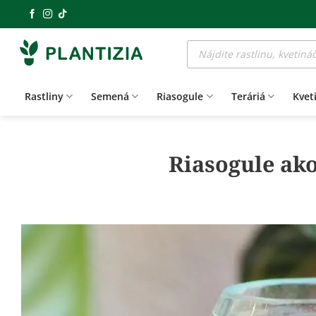
Skip
to
Products
content
search
Rastliny
Semená
Riasogule
Teráriá
Kvet
Riasogule ako