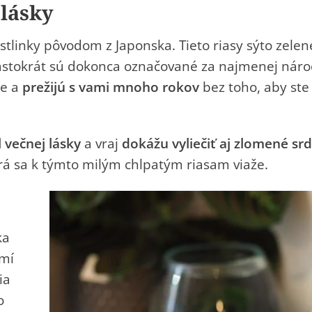
 lásky
astlinky pôvodom z Japonska.
Tieto riasy sýto zelen
stokrát sú dokonca označované za najmenej nár
de a
prežijú s vami mnoho rokov
bez toho, aby ste
 večnej lásky
a vraj
dokážu vyliečiť aj zlomené srd
rá sa k týmto
milým chlpatým riasam viaže.
ka
emí
ia
o