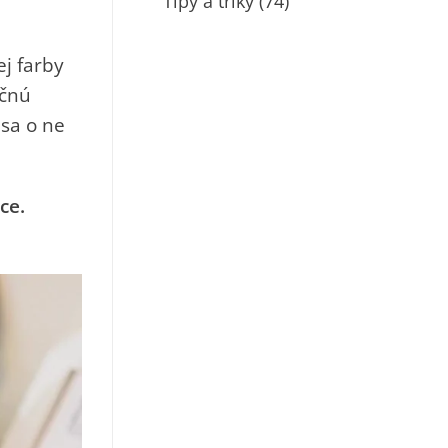
Tipy a triky
(74)
ej farby
očnú
 sa o ne
ce.