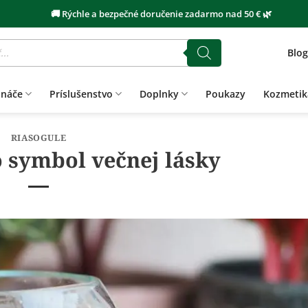
🚚 Rýchle a bezpečné doručenie zadarmo nad 50 € 🌿
Blog
ináče
Príslušenstvo
Doplnky
Poukazy
Kozmetik
RIASOGULE
 symbol večnej lásky