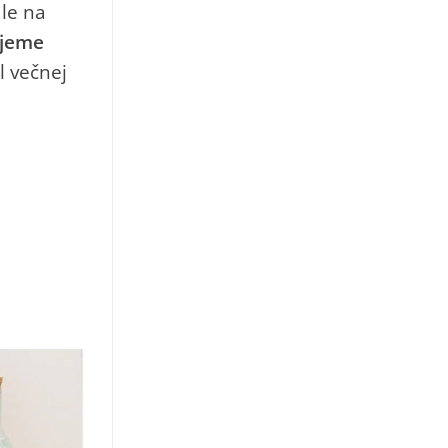
ale na
ujeme
l večnej