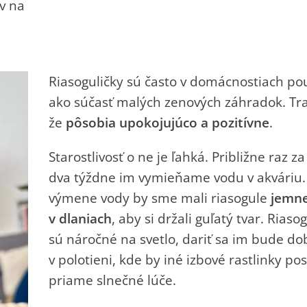
v na
Akvárium na dreve stredné s riasoguľou M
Riasoguličky sú často v domácnostiach po
ako súčasť malých zenových záhradok. Tra
že
pôsobia upokojujúco a pozitívne
.
Starostlivosť o ne je ľahká. Približne raz z
dva týždne im vymieňame vodu v akváriu. 
výmene vody by sme mali
riasogule
jemne
v dlaniach
, aby si držali guľatý tvar. Riaso
sú náročné na svetlo, dariť sa im bude do
v polotieni, kde by iné izbové rastlinky pos
priame slnečné lúče.