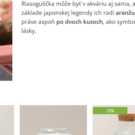
Riasogulička môže byť v akváriu aj sama, 
základe japonskej legendy ich radi
aranž
práve aspoň
po dvoch kusoch
, ako symbo
lásky.
-5%