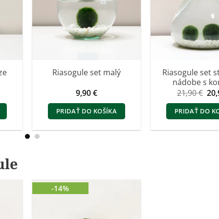
ze
Riasogule set s
Riasogule set malý
nádobe s k
Pô
9,90
€
21,90
€
20
ce
bol
PRIDAŤ DO KOŠÍKA
PRIDAŤ DO K
21,
ule
-14%