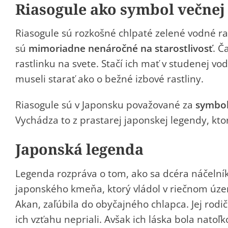
Riasogule ako symbol večnej
Riasogule
sú rozkošné chlpaté zelené vodné r
sú
mimoriadne nenáročné na starostlivosť
.
Ča
rastlinku na svete. Stačí ich mať v studenej vo
museli starať ako o bežné izbové rastliny.
Riasogule sú v Japonsku považované za
symbol
Vychádza to z prastarej japonskej legendy, kto
Japonská legenda
Legenda rozpráva o tom, ako sa dcéra náčelní
japonského kmeňa, ktorý vládol v riečnom úz
Akan, zaľúbila do obyčajného chlapca. Jej rodič
ich vzťahu nepriali. Avšak ich láska bola natoľk