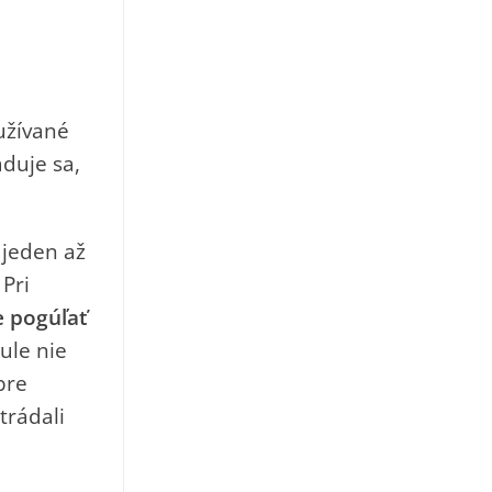
užívané
duje sa,
a jeden až
Pri
 pogúľať
gule nie
bre
trádali