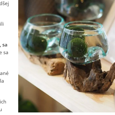
dšej
li
, sa
e sa
vané
la
ich
u