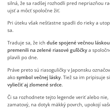
silná, že sa radšej rozhodli pred nepriazňou ra
ujsť a môcť spoločne žiť.
Pri úteku však nešťastne spadli do rieky a utopi
sa.
Traduje sa, že ich
duše spojené večnou láskou
premenili na zelené riasové guľôčky
a spoločn
plavili po dne.
Práve preto sú riasoguličky v Japonsku označo
ako
symbol večnej lásky
. Tiež sa im pripisuje si
vyliečiť aj zlomené srdce
.
Či sa rozhodnete tejto legende veriť alebo nie, 
zamatový, na dotyk mäkký povrch, upokojí vaš