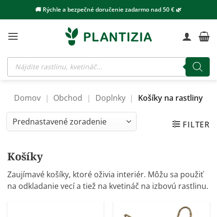
Skip
🚚 Rýchle a bezpečné doručenie zadarmo nad 50 € 🌿
to
content
Products
search
Domov
|
Obchod
|
Doplnky
|
Košíky na rastliny
FILTER
Košíky
Zaujímavé košíky, ktoré oživia interiér. Môžu sa použiť
na odkladanie vecí a tiež na kvetináč na izbovú rastlinu.