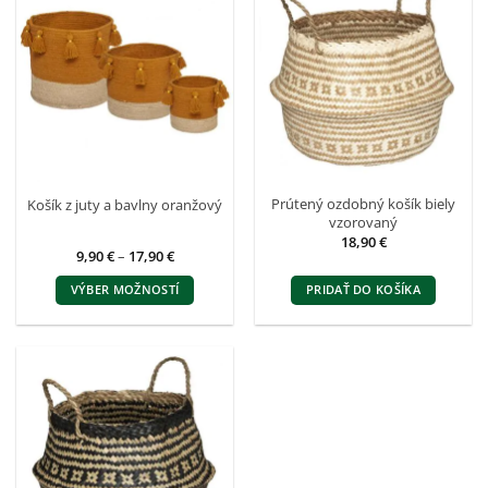
Prútený ozdobný košík biely
Košík z juty a bavlny oranžový
vzorovaný
18,90
€
Price
9,90
€
–
17,90
€
range:
9,90 €
VÝBER MOŽNOSTÍ
PRIDAŤ DO KOŠÍKA
through
17,90 €
Tento
produkt
má
viacero
variantov.
Možnosti
si
môžete