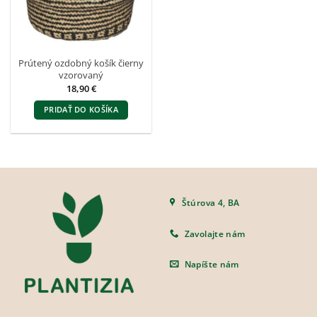
vybrať
na
stránke
produktu.
Prútený ozdobný košík čierny
vzorovaný
18,90
€
PRIDAŤ DO KOŠÍKA
Štúrova 4, BA
Zavolajte nám
Napíšte nám