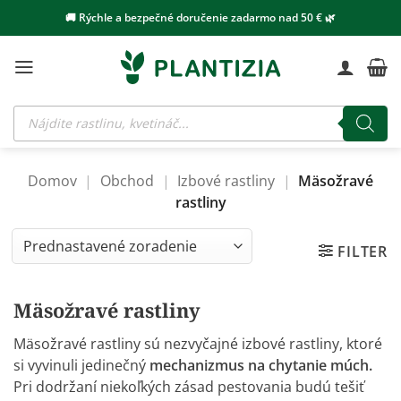
Skip
🚚 Rýchle a bezpečné doručenie zadarmo nad 50 € 🌿
to
content
Products
search
Domov
|
Obchod
|
Izbové rastliny
|
Mäsožravé
rastliny
FILTER
Mäsožravé rastliny
Mäsožravé rastliny sú nezvyčajné izbové rastliny, ktoré
si vyvinuli jedinečný
mechanizmus na chytanie múch.
Pri dodržaní niekoľkých zásad pestovania budú tešiť