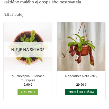
každého malého aj dospelého pestovateľa.
(čítať ďalej)
NIE JE NA SKLADE
Mucholapka / Dionaea
Nepenthes alata veľký
muscipula
9,90
€
29,90
€
VIAC INFO
PRIDAŤ DO KOŠÍKA