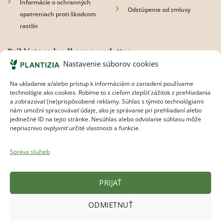
Informácie o ochranných
Odstúpenie od zmluvy
opatreniach proti škodcom
rastlín
Prihláste sa k odberu newslettra
Nastavenie súborov cookies
Na ukladanie a/alebo prístup k informáciám o zariadení používame
technológie ako cookies. Robíme to s cieľom zlepšiť zážitok z prehliadania
Súhlasím s
pravidlami ochrany osobných údajov.
a zobrazovať (ne)prispôsobené reklamy. Súhlas s týmito technológiami
nám umožní spracovávať údaje, ako je správanie pri prehliadaní alebo
jedinečné ID na tejto stránke. Nesúhlas alebo odvolanie súhlasu môže
nepriaznivo ovplyvniť určité vlastnosti a funkcie.
Správa služieb
PRIJAŤ
Plantizia.cz
ODMIETNUŤ