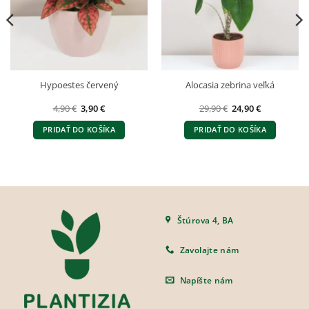
Hypoestes červený
Alocasia zebrina veľká
Pôvodná
Aktuálna
Pôvodná
Aktuálna
4,90
€
3,90
€
29,90
€
24,90
€
cena
cena
cena
cena
bola:
je:
bola:
je:
PRIDAŤ DO KOŠÍKA
PRIDAŤ DO KOŠÍKA
4,90 €.
3,90 €.
29,90 €.
24,90 €.
Štúrova 4, BA
Zavolajte nám
Napíšte nám