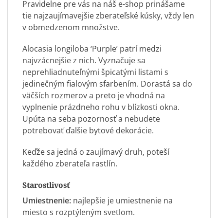
Pravidelne pre vás na náš e-shop prinášame
tie najzaujímavejšie zberateľské kúsky, vždy len
v obmedzenom množstve.
Alocasia
longiloba ‘Purple’ patrí medzi
najvzácnejšie z nich. Vyznačuje sa
neprehliadnuteľnými špicatými listami s
jedinečným fialovým sfarbením. Dorastá sa do
väčších rozmerov a preto je vhodná na
vyplnenie prázdneho rohu v blízkosti okna.
Upúta na seba pozornosť a nebudete
potrebovať ďalšie bytové dekorácie.
Keďže sa jedná o zaujímavý druh, poteší
každého zberateľa rastlín.
Starostlivosť
Umiestnenie:
najlepšie je umiestnenie na
miesto s rozptýleným svetlom.