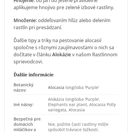
Hnojenie:
od jari do jesene pravidelne
aplikujeme hnojivo pre zelené izbové rastliny.
Množenie:
oddeľovaním hľúz alebo delením
rastlín pri presádzaní.
Ďalšie tipy a triky na pestovanie alocasií
spoločne s rôznymi zaujímavosťami o nich sa
dočítate v článku
Alokázie
v našom Rastlinnom
sprievodcovi.
Ďalšie informácie
Botanický
Alocasia
longiloba ‘Purple’
názov:
Alokázia longiloba ‘Purple’,
Iné názvy:
Elephants ear plant, Alocasia Polly
variegata, Alocasia
Bezpečná pre
domácich
Nie, požitie častí rastliny môže
miláčikov a
spôsobiť tráviace ťažkosti.