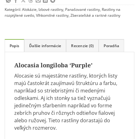
Kategórií:
Alokázie
,
Izbové rastliny
,
Panašované rastliny
,
Rastliny na
rozptýlené svetlo
,
Vlhkomilné rastliny
,
Zberateľské a raritné rastliny
Popis
Ďalšie informácie
Recenzie (0)
Poradňa
Alocasia longiloba ‘Purple’
Alocasie sú majestátne rastliny, ktorých listy
majú častokrát zaujímavú štruktúru a farbu,
napríklad so striebristými či medenými
odleskami. Aj ich stonky sa tiež vyznačujú
jedinečným sfarbením napríklad vo forme
zebrích pruhov či rôznych odtieňov fialovej
alebo ružovej. Tieto rastliny dorastajú do
veľkých rozmerov.