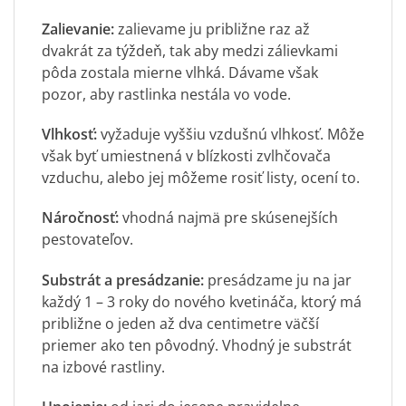
Zalievanie:
zalievame ju približne raz až
dvakrát za týždeň, tak aby medzi zálievkami
pôda zostala mierne vlhká. Dávame však
pozor, aby rastlinka nestála vo vode.
Vlhkosť:
vyžaduje vyššiu vzdušnú vlhkosť. Môže
však byť umiestnená v blízkosti zvlhčovača
vzduchu, alebo jej môžeme rosiť listy, ocení to.
Náročnosť:
vhodná najmä pre skúsenejších
pestovateľov.
Substrát a presádzanie:
presádzame ju na jar
každý 1 – 3 roky do nového kvetináča, ktorý má
približne o jeden až dva centimetre väčší
priemer ako ten pôvodný. Vhodný je substrát
na izbové rastliny.