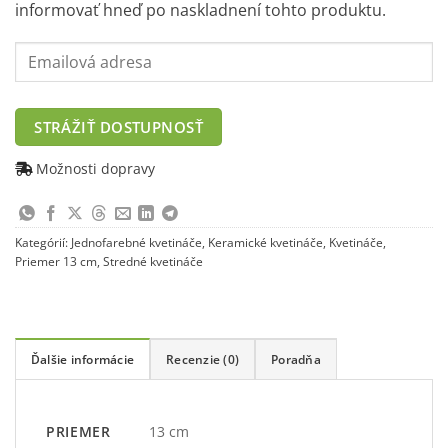
informovať hneď po naskladnení tohto produktu.
Enter
your
email
address
STRÁŽIŤ DOSTUPNOSŤ
to
join
Možnosti dopravy
the
waitlist
for
Kategórií:
Jednofarebné kvetináče
,
Keramické kvetináče
,
Kvetináče
,
this
Priemer 13 cm
,
Stredné kvetináče
product
Ďalšie informácie
Recenzie (0)
Poradňa
13 cm
PRIEMER