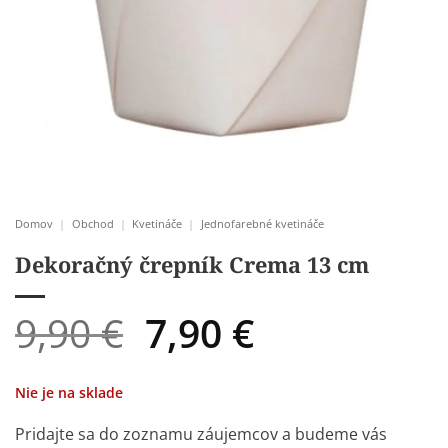
Domov
|
Obchod
|
Kvetináče
|
Jednofarebné kvetináče
Dekoračný črepník Crema 13 cm
Pôvodná
Aktuálna
9,90
€
7,90
€
cena
cena
bola:
je:
Nie je na sklade
9,90 €.
7,90 €.
Pridajte sa do zoznamu záujemcov a budeme vás