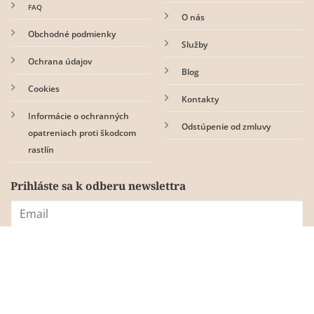
FAQ
O nás
Obchodné podmienky
Služby
Ochrana údajov
Blog
Cookies
Kontakty
Informácie o ochranných
Odstúpenie od zmluvy
opatreniach proti škodcom
rastlín
Prihláste sa k odberu newslettra
Súhlasím s
pravidlami ochrany osobných údajov.