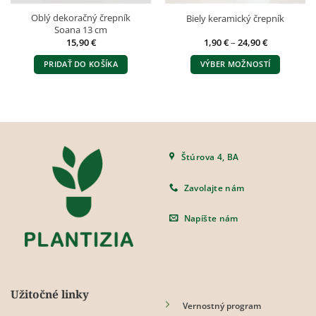
Oblý dekoračný črepník
Biely keramický črepník
Soana 13 cm
Price
15,90
€
1,90
€
–
24,90
€
range:
1,90 €
PRIDAŤ DO KOŠÍKA
VÝBER MOŽNOSTÍ
through
24,90 €
Tento
produkt
má
viacero
variantov.
Možnosti
Štúrova 4, BA
si
môžete
Zavolajte nám
vybrať
na
Napíšte nám
stránke
produktu.
Užitočné linky
Vernostný program