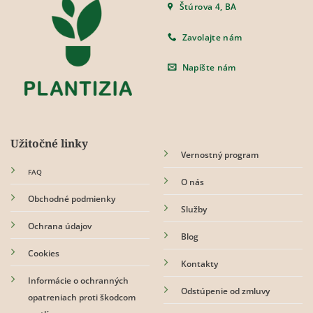
Možnosti
Možnosti
Štúrova 4, BA
si
si
môžete
môžete
Zavolajte nám
vybrať
vybrať
na
na
Napíšte nám
stránke
stránke
produktu.
produktu.
Užitočné linky
Vernostný program
FAQ
O nás
Obchodné podmienky
Služby
Ochrana údajov
Blog
Cookies
Kontakty
Informácie o ochranných
Odstúpenie od zmluvy
opatreniach proti škodcom