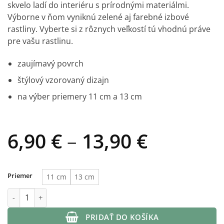
skvelo ladí do interiéru s prírodnými materiálmi.
Výborne v ňom vyniknú zelené aj farebné
izbové
rastliny
. Vyberte si z rôznych veľkostí tú vhodnú práve
pre vašu rastlinu.
zaujímavý povrch
štýlový vzorovaný dizajn
na výber priemery 11 cm a 13 cm
Price
6,90
€
–
13,90
€
range:
6,90 €
Priemer
11 cm
13 cm
through
množstvo Dekoračný kvetináč Chic
13,90 €
PRIDAŤ DO KOŠÍKA