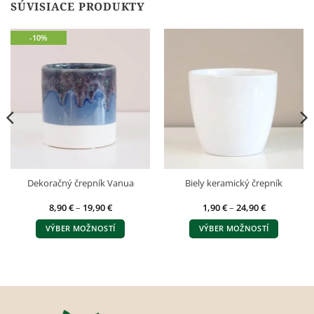
SÚVISIACE PRODUKTY
-10%
Dekoračný črepník Vanua
Biely keramický črepník
Price
Price
8,90
€
–
19,90
€
1,90
€
–
24,90
€
range:
range:
8,90 €
1,90 €
VÝBER MOŽNOSTÍ
VÝBER MOŽNOSTÍ
through
through
19,90 €
24,90 €
Tento
Tento
produkt
produkt
má
má
viacero
viacero
variantov.
variantov.