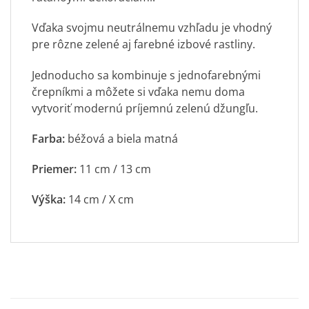
Vďaka svojmu neutrálnemu vzhľadu je vhodný
pre rôzne zelené aj farebné izbové
rastliny
.
Jednoducho sa kombinuje s jednofarebnými
črepníkmi a môžete si vďaka nemu doma
vytvoriť modernú príjemnú zelenú džungľu.
Farba:
béžová a biela matná
Priemer:
11 cm / 13 cm
Výška:
14 cm / X cm