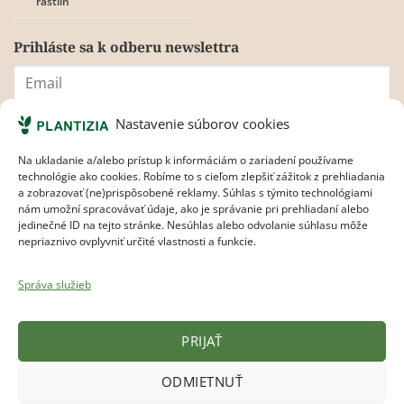
rastlín
Prihláste sa k odberu newslettra
Nastavenie súborov cookies
Súhlasím s
pravidlami ochrany osobných údajov.
Na ukladanie a/alebo prístup k informáciám o zariadení používame
technológie ako cookies. Robíme to s cieľom zlepšiť zážitok z prehliadania
a zobrazovať (ne)prispôsobené reklamy. Súhlas s týmito technológiami
nám umožní spracovávať údaje, ako je správanie pri prehliadaní alebo
jedinečné ID na tejto stránke. Nesúhlas alebo odvolanie súhlasu môže
nepriaznivo ovplyvniť určité vlastnosti a funkcie.
Správa služieb
Plantizia.cz
PRIJAŤ
Visa
MasterCard
Apple
Google
Bank
ODMIETNUŤ
Pay
Pay
Transfer