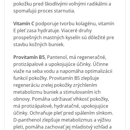
pokožku pred škodlivými voľnými radikálmi a
spomaľujú proces starnutia.
Vitamín C
podporuje tvorbu kolagénu, vitamín
E pleť zasa hydratuje. Viaceré druhy
prospešných mastných kyselín sú dôležité pre
stavbu kožných buniek.
Provitamín B5
, Pantenol, má regeneračné,
protizápalové a upokojujúce účinky. Účinne
viaže na seba vodu a napomáha optimalizácii
funkcií pokožky. Provitamín B5 zlepšuje
regeneráciu zrelej pokožky zrýchlením
metabolizmu buniek a stimulovaním ich
obnovy. Pomáha udržiavať vlhkosť pokožky,
má protizápalové, hydratačné, upokojujúce
účinky. Ochraňuje pleť pred spálením slnkom.
D-panthenol zlepšuje metabolizmus a výživu
pleti, pomáha zachovať jej mladistvý vzhľad a