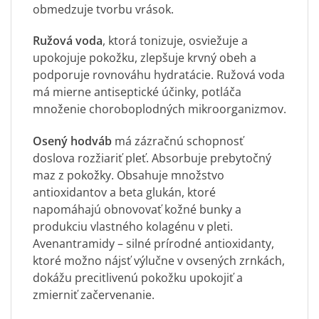
obmedzuje tvorbu vrások.
Ružová voda
, ktorá tonizuje, osviežuje a
upokojuje pokožku, zlepšuje krvný obeh a
podporuje rovnováhu hydratácie. Ružová voda
má mierne antiseptické účinky, potláča
množenie choroboplodných mikroorganizmov.
Osený hodváb
má zázračnú schopnosť
doslova rozžiariť pleť. Absorbuje prebytočný
maz z pokožky. Obsahuje množstvo
antioxidantov a beta glukán, ktoré
napomáhajú obnovovať kožné bunky a
produkciu vlastného kolagénu v pleti.
Avenantramidy – silné prírodné antioxidanty,
ktoré možno nájsť výlučne v ovsených zrnkách,
dokážu precitlivenú pokožku upokojiť a
zmierniť začervenanie.