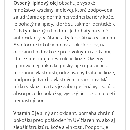
Ovsený lipidový olej
obsahuje vysoké
množstvo kyseliny linolovej, ktorá zodpovedá
za udržanie epidermálnej vodnej bariéry kože.
Je bohatý na lipidy, ktoré sú takmer identické k
ľudským kožným lipidom. Je bohatý na silné
antioxidanty, vrátane alkylfenolátov a vitamínu
E vo forme tokotrienolov a tokoferolov, na
ochranu lipidov kože pred voľnými radikálmi,
ktoré spôsobujú deštrukciu kože. Ovsený
lipidový olej pokožke poskytuje reparačné a
ochranné vlastnosti, udržiava hydratáciu kože,
podporuje tvorbu vlastných ceramidov. Má
nízku viskozitu a tak je zabezpečená vynikajúca
absorpcia do pokožky, vysoký účinok a na pleti
nemastný pocit.
Vitamín E
je silný antioxidant, pomáha chrániť
pokožku pred poškodením UV žiarením, ako aj
zlepšiť štruktúru kože a vlhkosti. Podporuje