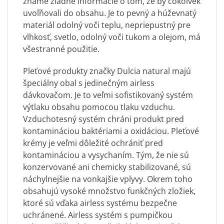
známe žiadne informácie o tom, že by čokoľvek
uvoľňovali do obsahu. Je to pevný a húževnatý
materiál odolný voči teplu, nepriepustný pre
vlhkosť, svetlo, odolný voči tukom a olejom, má
všestranné použitie.
Pleťové produkty značky Dulcia natural majú
špeciálny obal s jedinečným airless
dávkovačom. Je to veľmi sofistikovaný systém
výtlaku obsahu pomocou tlaku vzduchu.
Vzduchotesný systém chráni produkt pred
kontamináciou baktériami a oxidáciou. Pleťové
krémy je veľmi dôležité ochrániť pred
kontamináciou a vysychaním. Tým, že nie sú
konzervované ani chemicky stabilizované, sú
náchylnejšie na vonkajšie vplyvy. Okrem toho
obsahujú vysoké množstvo funkčných zložiek,
ktoré sú vďaka airless systému bezpečne
uchránené. Airless systém s pumpičkou