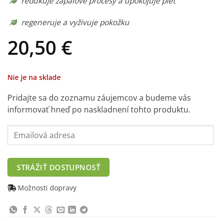
redukuje zápalové procesy a upokojuje pleť
regeneruje a vyživuje pokožku
20,50
€
Nie je na sklade
Pridajte sa do zoznamu záujemcov a budeme vás
informovať hneď po naskladnení tohto produktu.
Enter
your
email
address
STRÁŽIŤ DOSTUPNOSŤ
to
join
Možnosti dopravy
the
waitlist
for