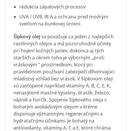
redukcia zápalových procesov
UVA / UVB, IR-A a ochrana pred modrým
svetlom na bunkovej úrovni
Šípkový olej
sa považuje za jeden z najlepších
rastlinných olejov a má pozoruhodné účinky
pri hojení kožných jaziev, dokonca aj tých
starších a okrem toho je výborným „proti
vráskovým “ prostriedkom, ktorý pri
pravidelnom používaní zabezpečí dlhotrvajúci
mladistvý vzhľad bez vrások. V šípkovom oleji
sú zastúpené napríklad vitamíny A, B, C, E, K,
nenasýtené mastné kyseliny, draslík, železo,
vápnik a horčík. Spojenie šípkového oleja s
bohatým avokádovým olejom v kréme
disponuje významnými regeneračnými a
hydratačnými účinkami. Je bohatý na
antioxidanty, vitamíny A, C a E, ktoré chránia