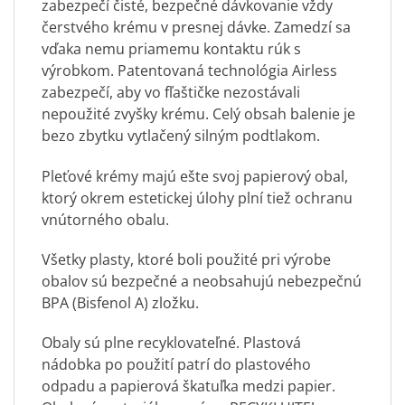
zabezpečí čisté, bezpečné dávkovanie vždy
čerstvého krému v presnej dávke. Zamedzí sa
vďaka nemu priamemu kontaktu rúk s
výrobkom. Patentovaná technológia Airless
zabezpečí, aby vo fľaštičke nezostávali
nepoužité zvyšky krému. Celý obsah balenie je
bezo zbytku vytlačený silným podtlakom.
Pleťové krémy majú ešte svoj papierový obal,
ktorý okrem estetickej úlohy plní tiež ochranu
vnútorného obalu.
Všetky plasty, ktoré boli použité pri výrobe
obalov sú bezpečné a neobsahujú nebezpečnú
BPA (Bisfenol A) zložku.
Obaly sú plne recyklovateľné. Plastová
nádobka po použití patrí do plastového
odpadu a papierová škatuľka medzi papier.