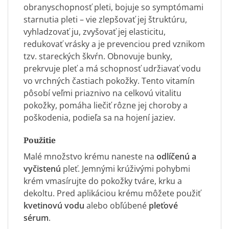
obranyschopnosť pleti, bojuje so symptómami
starnutia pleti – vie zlepšovať jej štruktúru,
vyhladzovať ju, zvyšovať jej elasticitu,
redukovať vrásky a je prevenciou pred vznikom
tzv. stareckých škvŕn. Obnovuje bunky,
prekrvuje pleť a má schopnosť udržiavať vodu
vo vrchných častiach pokožky. Tento vitamín
pôsobí veľmi priaznivo na celkovú vitalitu
pokožky, pomáha liečiť rôzne jej choroby a
poškodenia, podieľa sa na hojení jaziev.
Použitie
Malé množstvo krému naneste na
odlíčenú a
vyčistenú
pleť. Jemnými krúživými pohybmi
krém vmasírujte do pokožky tváre, krku a
dekoltu. Pred aplikáciou krému môžete použiť
kvetinovú vodu
alebo obľúbené
pleťové
sérum
.