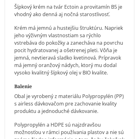
Šípkový krém na tvár Ectoin a provitamín B5 je
vhodný ako denná aj nočná starostlivosť.
Krém má jemnú a hustejšiu štruktúru. Napriek
jeho výživným vlastnostiam sa rýchlo
vstrebáva do pokožky a zanecháva na povrchu
pocit hydratovanej a ošetrenej pleti. Vôňa je
jemná, nevtieravá sladko kvetinová. Prípravok
má jemný oranžový nádych, ktorý mu dodal
vysoko kvalitný šípkový olej v BIO kvalite.
Balenie
Obal je vyrobený z materiálu Polypropylén (PP)
s airless dávkovačom pre zachovanie kvality
produktu a jednoduché dávkovanie.
Polypropylén a HDPE sú najzdravšou
možnosťou v rámci používania plastov a nie sú