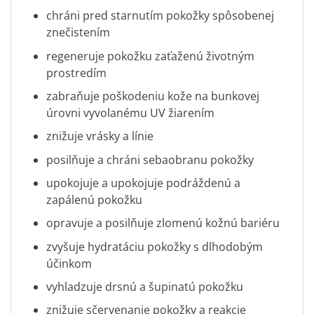
chráni pred starnutím pokožky spôsobenej
znečistením
regeneruje pokožku zaťaženú životným
prostredím
zabraňuje poškodeniu kože na bunkovej
úrovni vyvolanému UV žiarením
znižuje vrásky a línie
posilňuje a chráni sebaobranu pokožky
upokojuje a upokojuje podráždenú a
zapálenú pokožku
opravuje a posilňuje zlomenú kožnú bariéru
zvyšuje hydratáciu pokožky s dlhodobým
účinkom
vyhladzuje drsnú a šupinatú pokožku
znižuje sčervenanie pokožky a reakcie