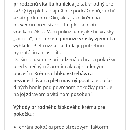
prirodzenú vitalitu buniek
a je tak vhodný pre
každý typ pleti a najmä pre podráždenú, suchú
až atopickú pokožku, ale aj ako krém na
prevenciu pred starnutím pleti a proti
vráskam. Ak už Vám pokožku nejaké tie vrásky
„zdobia“, tento krém
pomôže vrásky zjemniť a
vyhladiť
. Pleť rozžiari a dodá jej potrebnú
hydratáciu a elasticitu.
Ďalším plusom je prirodzená ochrana pokožky
pred slnečným žiarením ako aj studeným
počasím.
Krém sa ľahko vstrebáva a
nezanecháva na pleti mastný pocit
, ale počas
dlhých hodín pod povrchom pokožky pracuje
na jej zdravom a vitálnom pôsobení.
Výhody prírodného šípkového krému pre
pokožku:
chráni pokožku pred stresovými faktormi