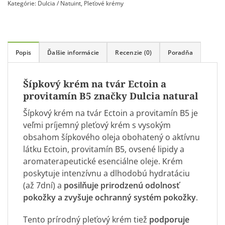
Kategórie:
Dulcia / Natuint
,
Pleťové krémy
this
product
Popis
Ďalšie informácie
Recenzie (0)
Poradňa
Šípkový krém na tvár Ectoin a
provitamín B5 značky Dulcia natural
Šípkový krém na tvár Ectoin a provitamín B5 je
veľmi príjemný pleťový krém s vysokým
obsahom šípkového oleja obohatený o aktívnu
látku Ectoin, provitamín B5, ovsené lipidy a
aromaterapeutické esenciálne oleje. Krém
poskytuje intenzívnu a dlhodobú hydratáciu
(až 7dní) a
posilňuje prirodzenú odolnosť
pokožky a zvyšuje ochranný systém pokožky
.
Tento prírodný pleťový krém tiež
podporuje