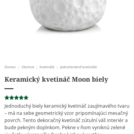
Domov
|
Obchod
|
Kvetináče
|
Jednofarebné kvetináče
Keramický kvetináč Moon biely
Hodnotenie
1
Jednoduchý biely keramický kvetináč zaujímavého tvaru
5
z 5 na
– má na sebe geometrický vzor pripomínajúci mesačný
základe
zákazníckej
povrch. Tento dekoračný kvetináč zútulní váš interiér a
recenzie
bude pekným doplnkom. Pekne v ňom vyniknú zelené