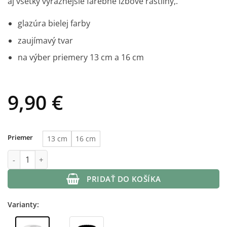
aj všetky výraznejšie farebné
izbové rastliny,.
glazúra bielej farby
zaujímavý tvar
na výber priemery 13 cm a 16 cm
9,90
€
Priemer
13 cm
16 cm
množstvo Keramický kvetináč Moon biely
PRIDAŤ DO KOŠÍKA
Varianty: