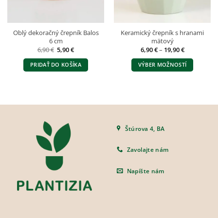
Oblý dekoračný črepník Balos
Keramický črepník s hranami
6 cm
mätový
Pôvodná
Aktuálna
Price
6,90
€
5,90
€
6,90
€
–
19,90
€
cena
cena
range:
bola:
je:
6,90 €
PRIDAŤ DO KOŠÍKA
VÝBER MOŽNOSTÍ
6,90 €.
5,90 €.
through
19,90 €
Tento
produkt
má
viacero
variantov.
Možnosti
Štúrova 4, BA
si
môžete
Zavolajte nám
vybrať
na
Napíšte nám
stránke
produktu.