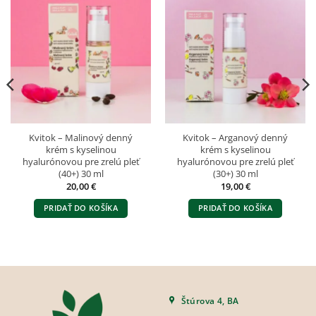
Kvitok – Malinový denný
Kvitok – Arganový denný
krém s kyselinou
krém s kyselinou
hyalurónovou pre zrelú pleť
hyalurónovou pre zrelú pleť
(40+) 30 ml
(30+) 30 ml
20,00
€
19,00
€
PRIDAŤ DO KOŠÍKA
PRIDAŤ DO KOŠÍKA
Štúrova 4, BA