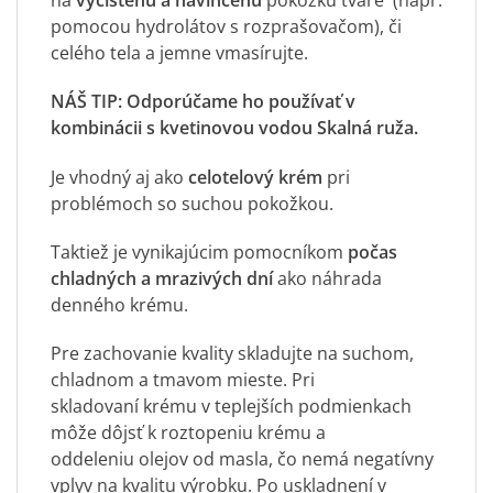
na
vyčistenú a navlhčenú
pokožku tváre (napr.
pomocou
hydrolátov s rozprašovačom
), či
celého tela a jemne vmasírujte.
NÁŠ TIP: Odporúčame ho používať v
kombinácii s
kvetinovou vodou Skalná ruža
.
Je vhodný aj ako
celotelový krém
pri
problémoch so suchou pokožkou.
Taktiež je vynikajúcim pomocníkom
počas
chladných a mrazivých dní
ako náhrada
denného krému.
Pre zachovanie kvality skladujte na suchom,
chladnom a tmavom mieste. Pri
skladovaní krému v teplejších podmienkach
môže dôjsť k roztopeniu krému a
oddeleniu olejov od masla, čo nemá negatívny
vplyv na kvalitu výrobku. Po uskladnení v