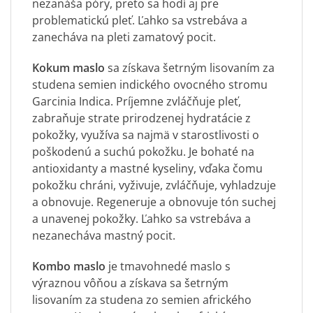
nezanáša póry, preto sa hodí aj pre
problematickú pleť. Ľahko sa vstrebáva a
zanecháva na pleti zamatový pocit.
Kokum maslo
sa získava šetrným lisovaním za
studena semien indického ovocného stromu
Garcinia Indica. Príjemne zvláčňuje pleť,
zabraňuje strate prirodzenej hydratácie z
pokožky, využíva sa najmä v starostlivosti o
poškodenú a suchú pokožku. Je bohaté na
antioxidanty a mastné kyseliny, vďaka čomu
pokožku chráni, vyživuje, zvláčňuje, vyhladzuje
a obnovuje. Regeneruje a obnovuje tón suchej
a unavenej pokožky. Ľahko sa vstrebáva a
nezanecháva mastný pocit.
Kombo maslo
je tmavohnedé maslo s
výraznou vôňou a získava sa šetrným
lisovaním za studena zo semien afrického