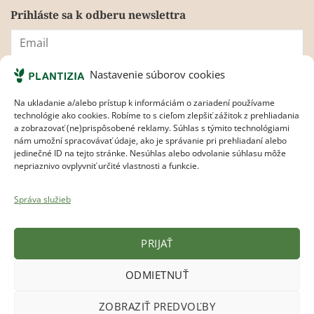
Prihláste sa k odberu newslettra
Nastavenie súborov cookies
Súhlasím s
pravidlami ochrany osobných údajov.
Na ukladanie a/alebo prístup k informáciám o zariadení používame
technológie ako cookies. Robíme to s cieľom zlepšiť zážitok z prehliadania
a zobrazovať (ne)prispôsobené reklamy. Súhlas s týmito technológiami
nám umožní spracovávať údaje, ako je správanie pri prehliadaní alebo
jedinečné ID na tejto stránke. Nesúhlas alebo odvolanie súhlasu môže
nepriaznivo ovplyvniť určité vlastnosti a funkcie.
Správa služieb
Plantizia.cz
PRIJAŤ
Visa
MasterCard
Apple
Google
Bank
ODMIETNUŤ
Pay
Pay
Transfer
Copyright 2017 - 2026
Plantizia ®
ZOBRAZIŤ PREDVOĽBY