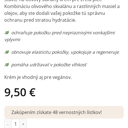
Kombináciu olivového skvalánu a rastlinných masiel a
olejov, aby ste dodali vašej pokožke tú správnu
ochranu pred stratou hydratácie.
ochraňuje pokožku pred nepriaznivými vonkajšími
vplyvmi
obnovuje elasticitu pokožky, upokojuje a regeneruje
pomáha udržiavať v pokožke vlhkosť
Krém je vhodný aj pre vegánov.
9,50
€
Zakúpením získate 48 vernostných lístkov!
množstvo Kvitok – Olivový šľahaný krém pre zrelú pleť (30+) 60