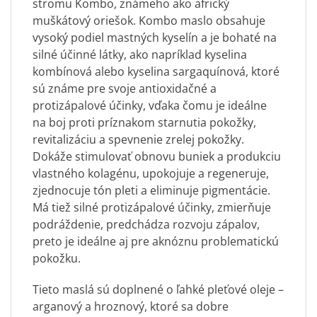
stromu Kombo, známeho ako africký
muškátový oriešok. Kombo maslo obsahuje
vysoký podiel mastných kyselín a je bohaté na
silné účinné látky, ako napríklad kyselina
kombínová alebo kyselina sargaquínová, ktoré
sú známe pre svoje antioxidačné a
protizápalové účinky, vďaka čomu je ideálne
na boj proti príznakom starnutia pokožky,
revitalizáciu a spevnenie zrelej pokožky.
Dokáže stimulovať obnovu buniek a produkciu
vlastného kolagénu, upokojuje a regeneruje,
zjednocuje tón pleti a eliminuje pigmentácie.
Má tiež silné protizápalové účinky, zmierňuje
podráždenie, predchádza rozvoju zápalov,
preto je ideálne aj pre aknóznu problematickú
pokožku.
Tieto maslá sú doplnené o ľahké pleťové oleje –
arganový a hroznový, ktoré sa dobre