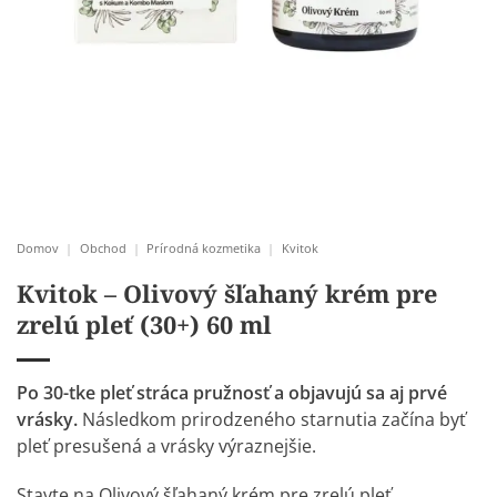
Domov
|
Obchod
|
Prírodná kozmetika
|
Kvitok
Kvitok – Olivový šľahaný krém pre
zrelú pleť (30+) 60 ml
Po 30-tke pleť stráca pružnosť a objavujú sa aj prvé
vrásky.
Následkom prirodzeného starnutia začína byť
pleť presušená a vrásky výraznejšie.
Stavte na Olivový šľahaný krém pre zrelú pleť.