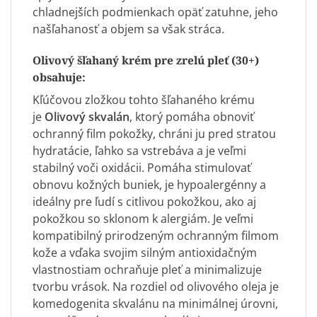
chladnejších podmienkach opäť zatuhne, jeho
našľahanosť a objem sa však stráca.
Olivový šľahaný krém pre zrelú pleť (30+)
obsahuje:
Kľúčovou zložkou tohto šľahaného krému
je
Olivový skvalán
, ktorý pomáha obnoviť
ochranný film pokožky, chráni ju pred stratou
hydratácie, ľahko sa vstrebáva a je veľmi
stabilný voči oxidácii. Pomáha stimulovať
obnovu kožných buniek, je hypoalergénny a
ideálny pre ľudí s citlivou pokožkou, ako aj
pokožkou so sklonom k alergiám. Je veľmi
kompatibilný prirodzeným ochranným filmom
kože a vďaka svojim silným antioxidačným
vlastnostiam ochraňuje pleť a minimalizuje
tvorbu vrások. Na rozdiel od olivového oleja je
komedogenita skvalánu na minimálnej úrovni,