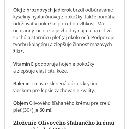
Olej z hroznových jadierok
brzdí odbúravanie
kyseliny hyalurónovej z pokožky, takže pomáha
udržiavať v pokožke potrebnú vlhkosť. Má
ochranný účinok a je vhodný najmä na citlivú,
suchú a starnúcu pleť (aj okolo očí). Podporuje
tvorbu kolagénu a zlepšuje činnosť mazových
žliaz.
Vitamín E
podporuje hojenie pokožky
a zlepšuje elasticitu kože.
Balenie:
Tmavá sklenená dóza s krycím
viečkom pre lepšie zachovanie kvality.
Objem
Olivového šľahaného krému pre zrelú
pleť (30+) je
60 ml
.
Zloženie Olivového šľahaného krému