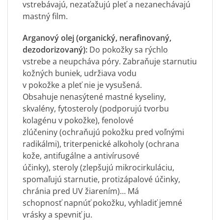
vstrebávajú, nezaťažujú pleť a nezanechávajú
mastný film.
Arganový olej (organický, nerafinovaný,
dezodorizovaný):
Do pokožky sa rýchlo
vstrebe a neupcháva póry. Zabraňuje starnutiu
kožných buniek, udržiava vodu
v pokožke a pleť nie je vysušená.
Obsahuje nenasýtené mastné kyseliny,
skvalény, fytosteroly (podporujú tvorbu
kolagénu v pokožke), fenolové
zlúčeniny (ochraňujú pokožku pred voľnými
radikálmi), triterpenické alkoholy (ochrana
kože, antifugálne a antivírusové
účinky), steroly (zlepšujú mikrocirkuláciu,
spomaľujú starnutie, protizápalové účinky,
chránia pred UV žiarením)… Má
schopnosť napnúť pokožku, vyhladiť jemné
vrásky a spevniť ju.