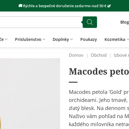
🚚 Rýchle a bezpečné doručenie zadarmo nad 50 € 🌿
Blog
če
Príslušenstvo
Doplnky
Poukazy
Kozmetika
Domov
|
Obchod
|
Izbové 
Macodes peto
Macodes petola ’Gold’ pr
orchideami. Jeho tmavé, 
zlatý blesk. Na dennom sv
Naživo vám pohľad na Mac
každého milovníka netrad