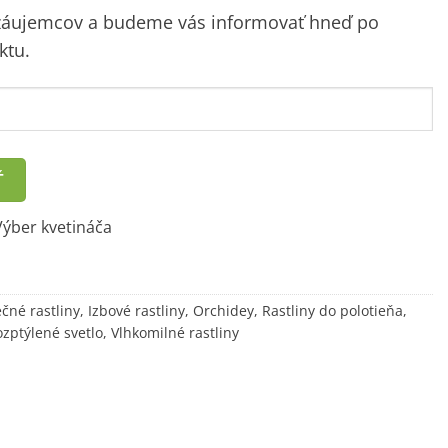
 záujemcov a budeme vás informovať hneď po
ktu.
Ť
ýber kvetináča
čné rastliny
,
Izbové rastliny
,
Orchidey
,
Rastliny do polotieňa
,
ozptýlené svetlo
,
Vlhkomilné rastliny