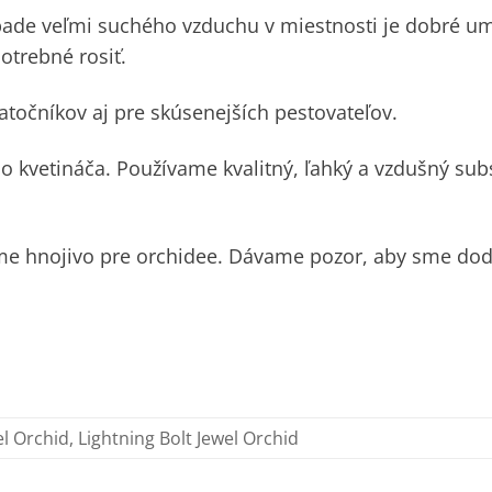
ípade veľmi suchého vzduchu v miestnosti je dobré um
potrebné rosiť.
točníkov aj pre skúsenejších pestovateľov.
 kvetináča. Používame kvalitný, ľahký a vzdušný sub
eme hnojivo pre orchidee. Dávame pozor, aby sme dod
l Orchid, Lightning Bolt Jewel Orchid