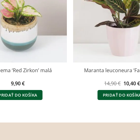
ema ‘Red Zirkon’ malá
Maranta leuconeura ‘Fa
Pôvod
9,90
€
14,90
€
10,40
cena
bola:
PRIDAŤ DO KOŠÍKA
PRIDAŤ DO KOŠÍK
14,90 €