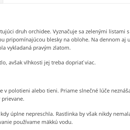
ytujúci druh orchidee. Vyznačuje sa zelenými listami s
bou pripomínajúcou blesky na oblohe. Na dennom aj
 bola vykladaná pravým zlatom.
o, avšak vlhkosti jej treba dopriať viac.
e v polotieni alebo tieni. Priame slnečné lúče neznáš
 prievane.
ikdy úplne nepreschla. Rastlinka by však nikdy nemala
ievanie používame mäkkú vodu.