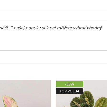
áči. Z našej ponuky si k nej môžete vybrať
vhodný
-30%
TOP VOĽBA