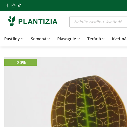
Skip
to
Products
content
search
Rastliny
Semená
Riasogule
Teráriá
Kvetiná
-20%