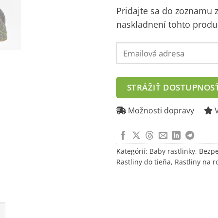
Pridajte sa do zoznamu
naskladnení tohto produ
Enter
your
email
address
STRÁŽIŤ DOSTUPNOS
to
join
Možnosti dopravy
V
the
waitlist
for
Kategórií:
Baby rastlinky
,
Bezpe
this
Rastliny do tieňa
,
Rastliny na r
product