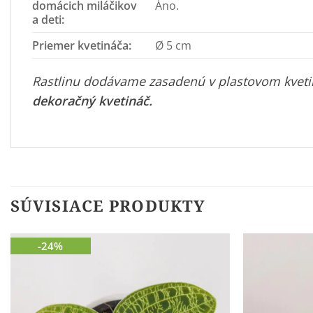
domácich miláčikov
Áno.
a deti:
Priemer kvetináča:
Ø 5 cm
Rastlinu dodávame zasadenú v plastovom kvetin
dekoračný kvetináč
.
SÚVISIACE PRODUKTY
-24%