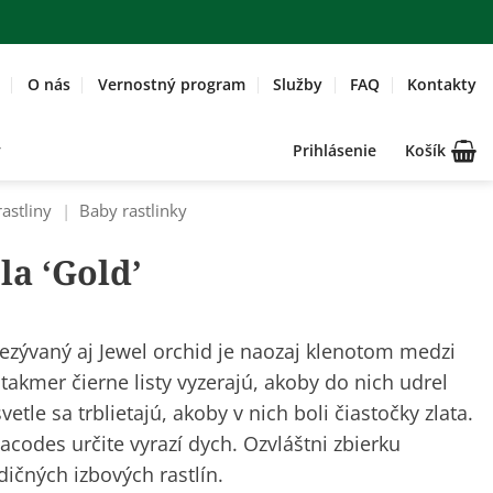
O nás
Vernostný program
Služby
FAQ
Kontakty
Prihlásenie
Košík
rastliny
|
Baby rastlinky
la ‘Gold’
ezývaný aj Jewel orchid je naozaj klenotom medzi
takmer čierne listy vyzerajú, akoby do nich udrel
etle sa trblietajú, akoby v nich boli čiastočky zlata.
odes určite vyrazí dych. Ozvláštni zbierku
ičných izbových rastlín.