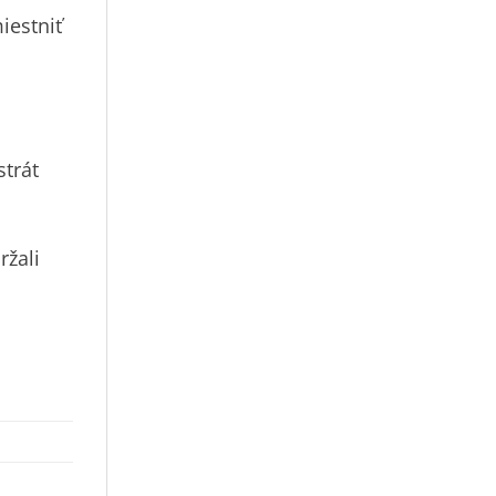
iestniť
strát
ržali