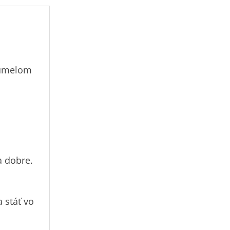
 umelom
a dobre.
 stáť vo