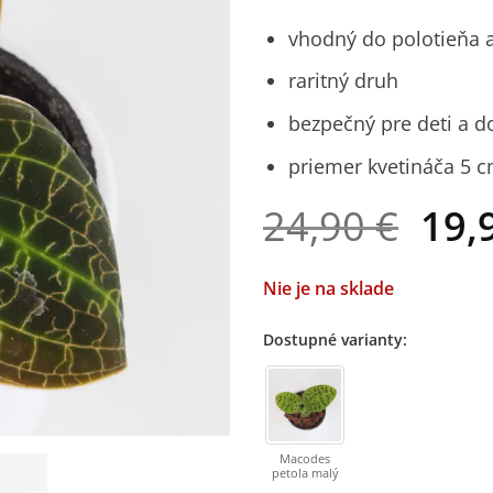
vhodný do polotieňa a
raritný druh
bezpečný pre deti a d
priemer kvetináča 5 
Pôv
24,90
€
19,
cen
bola
Nie je na sklade
24,9
Dostupné varianty:
Macodes
petola malý