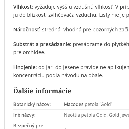
Vlhkosť:
vyžaduje vyššiu vzdušnú vlhkosť. V pr
ju do blízkosti zvlhčovača vzduchu. Listy nie je 
Náročnosť:
stredná, vhodná pre pozorných začia
Substrát a presádzanie:
presádzame do plytkého
pre orchidee.
Hnojenie:
od jari do jesene pravidelne aplikuj
koncentráciu podľa návodu na obale.
Ďalšie informácie
Botanický názov:
Macodes
petola ’Gold’
Iné názvy:
Neottia petola Gold, Gold Jewe
Bezpečný pre