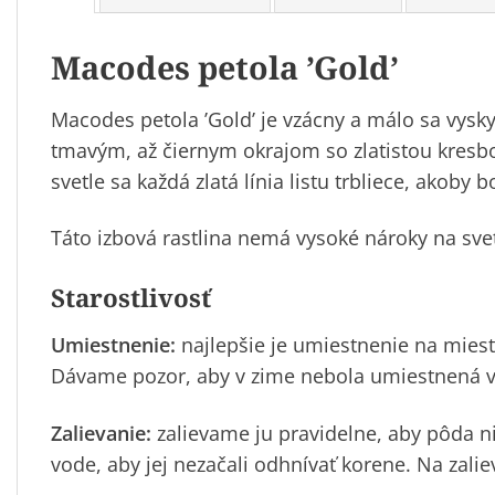
Macodes petola ’Gold’
Macodes
petola ’Gold’ je vzácny a málo sa vysk
tmavým, až čiernym okrajom so zlatistou kres
svetle sa každá zlatá línia listu trbliece, akoby
Táto izbová rastlina nemá vysoké nároky na svetl
Starostlivosť
Umiestnenie:
najlepšie je umiestnenie na miest
Dávame pozor, aby v zime nebola umiestnená v
Zalievanie:
zalievame ju pravidelne, aby pôda n
vode, aby jej nezačali odhnívať korene. Na zal