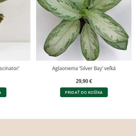
scinator’
Aglaonema ‘Silver Bay’ veľká
ná
Aktuálna
€
29,90
€
cena
je:
A
PRIDAŤ DO KOŠÍKA
.
10,40 €.