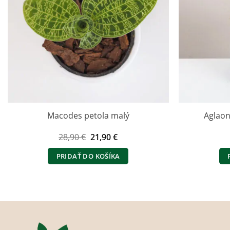
Macodes petola malý
Aglaon
Pôvodná
Aktuálna
28,90
€
21,90
€
cena
cena
bola:
je:
PRIDAŤ DO KOŠÍKA
28,90 €.
21,90 €.