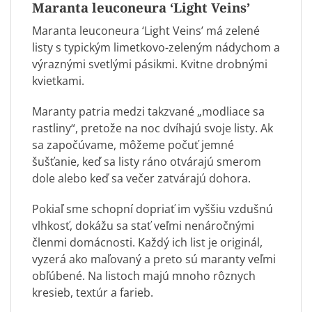
Maranta leuconeura ‘Light Veins’
Maranta leuconeura ‘Light Veins’ má zelené
listy s typickým limetkovo-zeleným nádychom a
výraznými svetlými pásikmi. Kvitne drobnými
kvietkami.
Maranty patria medzi takzvané „modliace sa
rastliny“, pretože na noc dvíhajú svoje listy. Ak
sa započúvame, môžeme počuť jemné
šušťanie, keď sa listy ráno otvárajú smerom
dole alebo keď sa večer zatvárajú dohora.
Pokiaľ sme schopní dopriať im vyššiu vzdušnú
vlhkosť, dokážu sa stať veľmi nenáročnými
členmi domácnosti. Každý ich list je originál,
vyzerá ako maľovaný a preto sú maranty veľmi
obľúbené. Na listoch majú mnoho rôznych
kresieb, textúr a farieb.