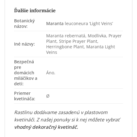
Ďalšie informácie
Botanický
Maranta
leuconeura ‘Light Veins’
názov:
Maranta rebernatá, Modlivka, Prayer
Plant, Stripe Prayer Plant,
Iné názvy:
Herringbone Plant, Maranta Light
Veins
Bezpečná
pre
domácich
Áno.
miláčikov a
deti:
Priemer
Ø
kvetináča:
Rastlinu dodávame zasadenú v plastovom
kvetináči. Z našej ponuky si k nej môžete vybrať
vhodný dekoračný kvetináč
.