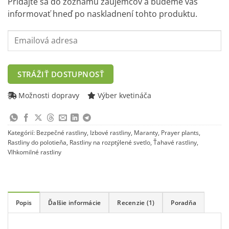
29,90 €.
16,90 €.
Pridajte sa do zoznamu záujemcov a budeme vás
informovať hneď po naskladnení tohto produktu.
Enter
your
email
address
STRÁŽIŤ DOSTUPNOSŤ
to
join
Možnosti dopravy
Výber kvetináča
the
waitlist
for
Kategórií:
Bezpečné rastliny
,
Izbové rastliny
,
Maranty
,
Prayer plants
,
this
Rastliny do polotieňa
,
Rastliny na rozptýlené svetlo
,
Ťahavé rastliny
,
product
Vlhkomilné rastliny
Popis
Ďalšie informácie
Recenzie (1)
Poradňa