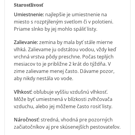
Starostlivosť
Umiestnenie:
najlepšie je umiestnenie na
miesto s rozptýleným svetlom či v polotieni.
Priame slnko by jej mohlo spáliť listy.
Zalievanie:
zemina by mala byť stále mierne
vlhká. Zalievame ju odstátou vodou, vždy keď
vrchná vrstva pôdy preschne. Počas teplých
mesiacov to je približne 2 krát do týždňa. V
zime zalievame menej často. Dávame pozor,
aby nikdy nestála vo vode.
Vlhkosť:
obľubuje vyššiu vzdušnú vlhkosť.
Môže byť umiestnená v blízkosti zvlhčovača
vzduchu, alebo jej môžeme často rosiť listy.
Náročnosť:
stredná, vhodná pre pozorných
začiatočníkov aj pre skúsenejších pestovateľov.