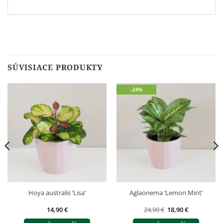
SÚVISIACE PRODUKTY
-24%
Hoya australis ‘Lisa’
Aglaonema ‘Lemon Mint’
Pôvodná
Aktuálna
14,90
€
24,90
€
18,90
€
cena
cena
bola:
je: