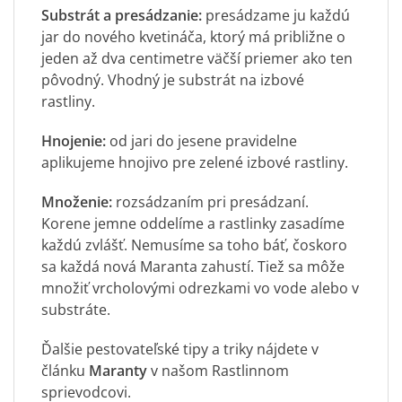
Substrát a presádzanie:
presádzame ju každú
jar do nového kvetináča, ktorý má približne o
jeden až dva centimetre väčší priemer ako ten
pôvodný. Vhodný je substrát na izbové
rastliny.
Hnojenie:
od jari do jesene pravidelne
aplikujeme hnojivo pre zelené izbové rastliny.
Množenie:
rozsádzaním pri presádzaní.
Korene jemne oddelíme a rastlinky zasadíme
každú zvlášť. Nemusíme sa toho báť, čoskoro
sa každá nová Maranta zahustí. Tiež sa môže
množiť vrcholovými odrezkami vo vode alebo v
substráte.
Ďalšie pestovateľské tipy a triky nájdete v
článku
Maranty
v našom Rastlinnom
sprievodcovi.