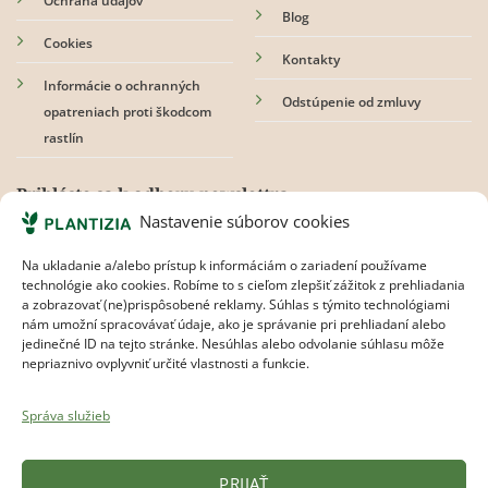
Ochrana údajov
Blog
Cookies
Kontakty
Informácie o ochranných
Odstúpenie od zmluvy
opatreniach proti škodcom
rastlín
Prihláste sa k odberu newslettra
Nastavenie súborov cookies
Na ukladanie a/alebo prístup k informáciám o zariadení používame
technológie ako cookies. Robíme to s cieľom zlepšiť zážitok z prehliadania
Súhlasím s
pravidlami ochrany osobných údajov.
a zobrazovať (ne)prispôsobené reklamy. Súhlas s týmito technológiami
nám umožní spracovávať údaje, ako je správanie pri prehliadaní alebo
jedinečné ID na tejto stránke. Nesúhlas alebo odvolanie súhlasu môže
nepriaznivo ovplyvniť určité vlastnosti a funkcie.
Správa služieb
PRIJAŤ
Plantizia.cz