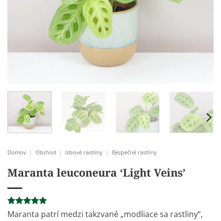
Domov
|
Obchod
|
Izbové rastliny
|
Bezpečné rastliny
Maranta leuconeura ‘Light Veins’
Hodnotenie
1
Maranta patrí medzi takzvané „modliace sa rastliny“,
5
z 5 na