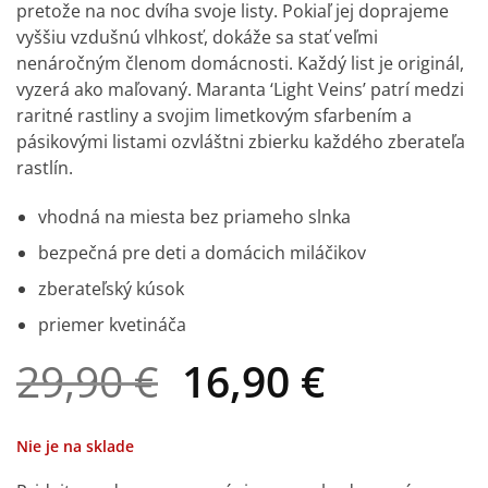
pretože na noc dvíha svoje listy. Pokiaľ jej doprajeme
základe
zákazníckej
vyššiu vzdušnú vlhkosť, dokáže sa stať veľmi
recenzie
nenáročným členom domácnosti. Každý list je originál,
vyzerá ako maľovaný. Maranta ‘Light Veins’ patrí medzi
raritné rastliny a svojim limetkovým sfarbením a
pásikovými listami ozvláštni zbierku každého zberateľa
rastlín.
vhodná na miesta bez priameho slnka
bezpečná pre deti a domácich miláčikov
zberateľský kúsok
priemer kvetináča
Pôvodná
Aktuáln
29,90
€
16,90
€
cena
cena
bola:
je:
Nie je na sklade