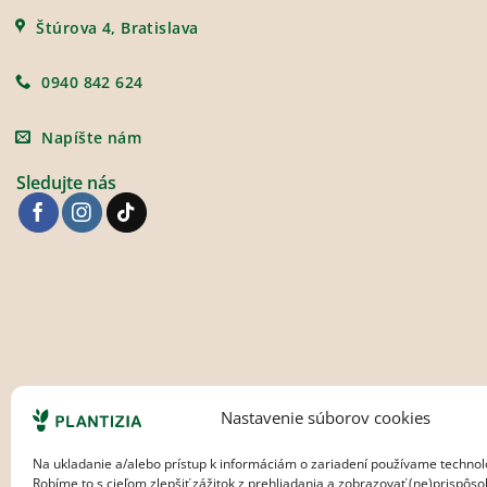
Štúrova 4, Bratislava
0940 842 624
Napíšte nám
Sledujte nás
Nastavenie súborov cookies
Na ukladanie a/alebo prístup k informáciám o zariadení používame technol
Robíme to s cieľom zlepšiť zážitok z prehliadania a zobrazovať (ne)prispôs