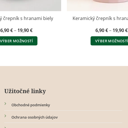
 črepník s hranami biely
Keramický črepník s hran
Price
6,90
€
–
19,90
€
6,90
€
–
19,90
€
range:
6,90 €
VÝBER MOŽNOSTÍ
VÝBER MOŽNOST
through
19,90 €
Tento
Tento
produkt
produk
má
má
viacero
viacero
variantov.
variant
Možnosti
Možnos
Užitočné linky
si
si
môžete
môžete
Obchodné podmienky
vybrať
vybrať
na
na
Ochrana osobných údajov
stránke
stránke
produktu.
produk