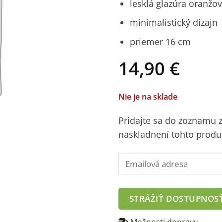
lesklá glazúra oranžov
minimalistický dizajn
priemer 16 cm
14,90
€
Nie je na sklade
Pridajte sa do zoznamu
naskladnení tohto produ
Enter
your
email
address
STRÁŽIŤ DOSTUPNOS
to
join
Možnosti dopravy