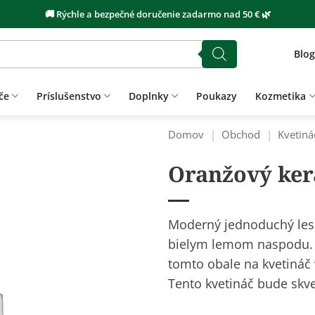
🚚 Rýchle a bezpečné doručenie zadarmo nad 50 € 🌿
Blog
če
Príslušenstvo
Doplnky
Poukazy
Kozmetika
Domov
|
Obchod
|
Kvetiná
Oranžový ker
Moderný jednoduchý lesk
bielym lemom naspodu. 
tomto obale na kvetináč 
Tento kvetináč bude skve