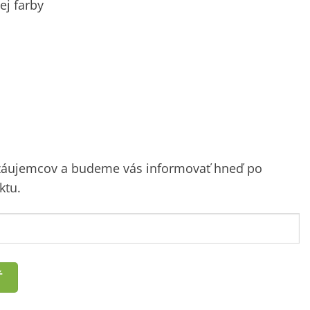
ej farby
 záujemcov a budeme vás informovať hneď po
ktu.
Ť