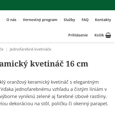
O nás
Vernostný program
Služby
FAQ
Kontakty
Prihlásenie
Košík
če
|
Jednofarebné kvetináče
amický kvetináč 16 cm
lý oranžový keramický kvetináč s elegantným
Vďaka jednofarebnému vzhľadu a čistým líniám v
výborne vyniknú zelené aj farebné
izbové rastliny
.
lou dekoráciou na stôl, poličku či okenný parapet.