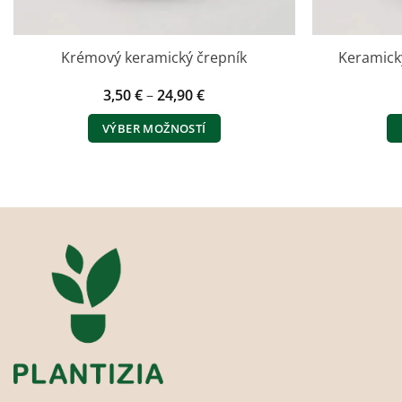
Krémový keramický črepník
Keramický
Price
3,50
€
–
24,90
€
range:
3,50 €
VÝBER MOŽNOSTÍ
through
24,90 €
Tento
produkt
má
viacero
variantov.
Možnosti
si
môžete
vybrať
na
stránke
produktu.