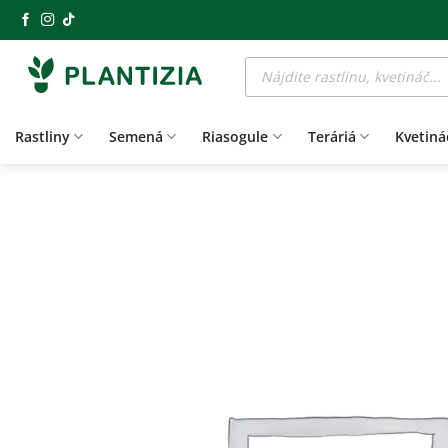
Skip
to
Products
content
search
Rastliny
Semená
Riasogule
Teráriá
Kvetiná