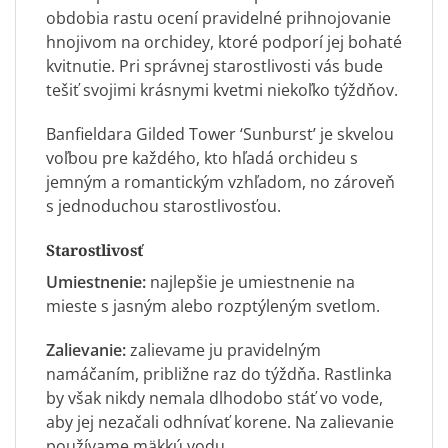
obdobia rastu ocení pravidelné prihnojovanie
hnojivom na orchidey, ktoré podporí jej bohaté
kvitnutie. Pri správnej starostlivosti vás bude
tešiť svojimi krásnymi kvetmi niekoľko týždňov.
Banfieldara Gilded Tower ‘Sunburst’ je skvelou
voľbou pre každého, kto hľadá orchideu s
jemným a romantickým vzhľadom, no zároveň
s jednoduchou starostlivosťou.
Starostlivosť
Umiestnenie:
najlepšie je umiestnenie na
mieste s jasným alebo rozptýleným svetlom.
Zalievanie:
zalievame ju pravidelným
namáčaním, približne raz do týždňa. Rastlinka
by však nikdy nemala dlhodobo stáť vo vode,
aby jej nezačali odhnívať korene. Na zalievanie
používame mäkkú vodu.