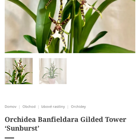
Domov
|
Obchod
|
Izbové rastliny
|
Orchidey
Orchidea Banfieldara Gilded Tower
‘Sunburst’