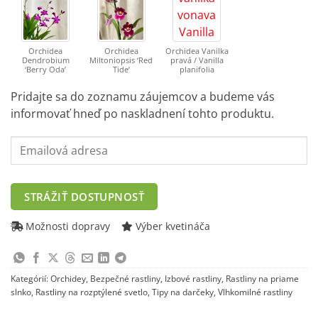
Orchidea
Orchidea
Orchidea Vanilka
Dendrobium
Miltoniopsis ‘Red
pravá / Vanilla
‘Berry Oda’
Tide’
planifolia
Pridajte sa do zoznamu záujemcov a budeme vás
informovať hneď po naskladnení tohto produktu.
Enter
your
email
address
STRÁŽIŤ DOSTUPNOSŤ
to
join
Možnosti dopravy
Výber kvetináča
the
waitlist
for
Kategórií:
Orchidey
,
Bezpečné rastliny
,
Izbové rastliny
,
Rastliny na priame
this
slnko
,
Rastliny na rozptýlené svetlo
,
Tipy na darčeky
,
Vlhkomilné rastliny
product