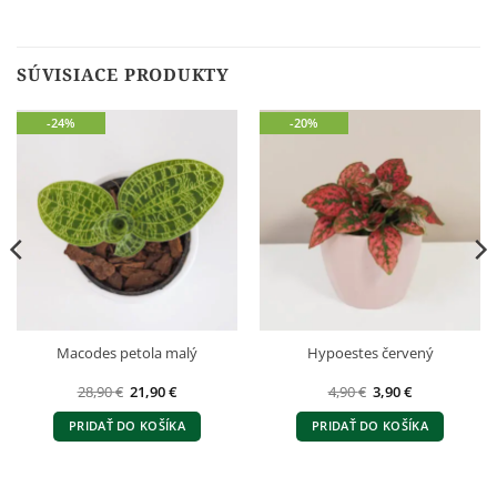
SÚVISIACE PRODUKTY
-24%
-20%
Macodes petola malý
Hypoestes červený
Pôvodná
Aktuálna
Pôvodná
Aktuálna
28,90
€
21,90
€
4,90
€
3,90
€
cena
cena
cena
cena
bola:
je:
bola:
je:
PRIDAŤ DO KOŠÍKA
PRIDAŤ DO KOŠÍKA
28,90 €.
21,90 €.
4,90 €.
3,90 €.