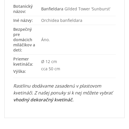
Botanický
Banfieldara
Gilded Tower ‘Sunburst’
názov:
Iné názvy:
Orchidea banfieldara
Bezpečný
pre
domácich
Áno.
miláčikov a
deti:
Priemer
Ø 12 cm
kvetináča:
cca 50 cm
Výška:
Rastlinu dodávame zasadenú v plastovom
kvetináči. Z našej ponuky si k nej môžete vybrať
vhodný dekoračný kvetináč
.