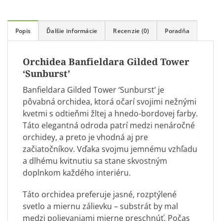
Popis
Ďalšie informácie
Recenzie (0)
Poradňa
Orchidea Banfieldara Gilded Tower
‘Sunburst’
Banfieldara Gilded Tower ‘Sunburst’ je
pôvabná orchidea, ktorá očarí svojimi nežnými
kvetmi s odtieňmi žltej a hnedo-bordovej farby.
Táto elegantná odroda patrí medzi nenáročné
orchidey, a preto je vhodná aj pre
začiatočníkov. Vďaka svojmu jemnému vzhľadu
a dlhému kvitnutiu sa stane skvostným
doplnkom každého interiéru.
Táto orchidea preferuje jasné, rozptýlené
svetlo a miernu zálievku – substrát by mal
medzi polievaniami mierne preschnúť. Počas