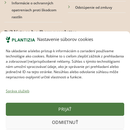
Informácie o ochranných
Odstúpenie od zmluvy
opatreniach proti škodcom
rastlín
Prihláste sa k odberu newslettra
Nastavenie súborov cookies
Na ukladanie a/alebo prístup k informáciám o zariadení používame
technológie ako cookies. Robíme to s cieľom zlepšiť zážitok z prehliadania
Súhlasím s
pravidlami ochrany osobných údajov.
a zobrazovať (ne)prispôsobené reklamy. Súhlas s týmito technológiami
nám umožní spracovávať údaje, ako je správanie pri prehliadaní alebo
jedinečné ID na tejto stránke. Nesúhlas alebo odvolanie súhlasu môže
nepriaznivo ovplyvniť určité vlastnosti a funkcie.
Správa služieb
PRIJAŤ
Plantizia.cz
ODMIETNUŤ