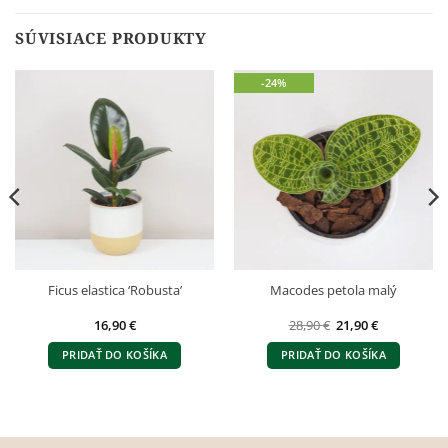
SÚVISIACE PRODUKTY
-24%
Ficus elastica ‘Robusta’
Macodes petola malý
Pôvodná
Aktuálna
16,90
€
28,90
€
21,90
€
cena
cena
bola:
je:
PRIDAŤ DO KOŠÍKA
PRIDAŤ DO KOŠÍKA
28,90 €.
21,90 €.