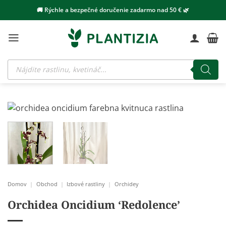
Skip
🚚 Rýchle a bezpečné doručenie zadarmo nad 50 € 🌿
to
content
Products
search
Domov
|
Obchod
|
Izbové rastliny
|
Orchidey
Orchidea Oncidium ‘Redolence’