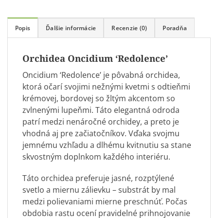
Popis
Ďalšie informácie
Recenzie (0)
Poradňa
Orchidea Oncidium ‘Redolence’
Oncidium ‘Redolence’ je pôvabná orchidea,
ktorá očarí svojimi nežnými kvetmi s odtieňmi
krémovej, bordovej so žltým akcentom so
zvlnenými lupeňmi. Táto elegantná odroda
patrí medzi nenáročné orchidey, a preto je
vhodná aj pre začiatočníkov. Vďaka svojmu
jemnému vzhľadu a dlhému kvitnutiu sa stane
skvostným doplnkom každého interiéru.
Táto orchidea preferuje jasné, rozptýlené
svetlo a miernu zálievku – substrát by mal
medzi polievaniami mierne preschnúť. Počas
obdobia rastu ocení pravidelné prihnojovanie