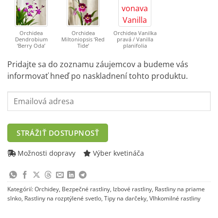
Orchidea
Orchidea
Orchidea Vanilka
Dendrobium
Miltoniopsis ‘Red
pravá / Vanilla
‘Berry Oda’
Tide’
planifolia
Pridajte sa do zoznamu záujemcov a budeme vás
informovať hneď po naskladnení tohto produktu.
Enter
your
email
address
STRÁŽIŤ DOSTUPNOSŤ
to
join
Možnosti dopravy
Výber kvetináča
the
waitlist
for
Kategórií:
Orchidey
,
Bezpečné rastliny
,
Izbové rastliny
,
Rastliny na priame
this
slnko
,
Rastliny na rozptýlené svetlo
,
Tipy na darčeky
,
Vlhkomilné rastliny
product