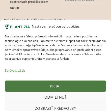
opatreniach proti škodcom
rastlín
Prihláste sa k odberu newslettra
Nastavenie súborov cookies
Na ukladanie a/alebo prístup k informáciám o zariadení používame
technológie ako cookies. Robíme to s cieľom zlepšiť zážitok z prehliadania
Súhlasím s
pravidlami ochrany osobných údajov.
a zobrazovať (ne)prispôsobené reklamy. Súhlas s týmito technológiami
nám umožní spracovávať údaje, ako je správanie pri prehliadaní alebo
jedinečné ID na tejto stránke. Nesúhlas alebo odvolanie súhlasu môže
nepriaznivo ovplyvniť určité vlastnosti a funkcie.
Správa služieb
PRIJAŤ
Plantizia.cz
ODMIETNUŤ
Visa
MasterCard
Apple
Google
Bank
ZOBRAZIŤ PREDVOĽBY