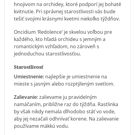
hnojivom na orchidey, ktoré podporí jej bohaté
kvitnutie. Pri správnej starostlivosti vás bude
tešiť svojimi krásnymi kvetmi niekoľko týždňov.
Oncidium ‘Redolence’ je skvelou voľbou pre
každého, kto hľadá orchideu s jemným a
romantickým vzhľadom, no zároveň s
jednoduchou starostlivosťou.
Starostlivosť
Umiestnenie:
najlepšie je umiestnenie na
mieste s jasným alebo rozptýleným svetlom.
Zalievanie:
zalievame ju pravidelným
namáčaním, približne raz do týždňa. Rastlinka
by však nikdy nemala dlhodobo stáť vo vode,
aby jej nezačali odhnívať korene. Na zalievanie
používame mäkkú vodu.