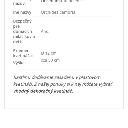
Oncidiuma
‘Redolence’
názov:
Iné názvy:
Orchidea cambria
Bezpečný
pre
domácich
Áno.
miláčikov a
deti:
Priemer
Ø 12 cm
kvetináča:
cca 50 cm
Výška:
Rastlinu dodávame zasadenú v plastovom
kvetináči. Z našej ponuky si k nej môžete vybrať
vhodný dekoračný kvetináč
.