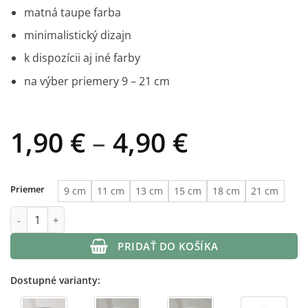
matná taupe farba
minimalistický dizajn
k dispozícii aj iné farby
na výber priemery 9 – 21 cm
Price
1,90
€
–
4,90
€
range:
1,90 €
Priemer
9 cm
11 cm
13 cm
15 cm
18 cm
21 cm
through
množstvo Plastový kvetináč taupe matný
4,90 €
PRIDAŤ DO KOŠÍKA
Dostupné varianty: