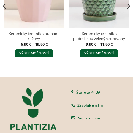
Keramický črepník s hranami
Keramický črepník s
ružový
podmiskou zelený vzorovaný
Price
Price
6,90
€
–
19,90
€
9,90
€
–
11,90
€
range:
range:
6,90 €
9,90 €
VÝBER MOŽNOSTÍ
VÝBER MOŽNOSTÍ
through
through
19,90 €
11,90 €
Tento
Tento
produkt
produkt
má
má
viacero
viacero
variantov.
variantov.
Možnosti
Možnosti
Štúrova 4, BA
si
si
môžete
môžete
Zavolajte nám
vybrať
vybrať
na
na
Napíšte nám
stránke
stránke
produktu.
produktu.