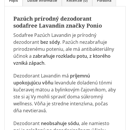
Popis
Ďalšie informácie
Recenzie (0)
Poradňa
Pazúch prírodný dezodorant
sodafree Lavandin značky
Ponio
Sodafree Pazúch Lavandin je prírodný
dezodorant
bez sódy
. Pazúch nezabraňuje
prirodzenému poteniu, ale má antibakteriálny
účinok a
zabraňuje rozkladu potu, z ktorého
vzniká zápach
.
Dezodorant
Lavandin má
príjemnú
upokojujúcu vôňu
levandule doladenú tónmi
kučeravej mätou a bylinkovým čajovníkom, aby
ste si aj Vy mohli spraviť doma súkromný
wellness. Vôňa je stredne intenzívna, počas
dňa nevtieravá.
Dezodorant
neobsahuje sódu
, ale namiesto