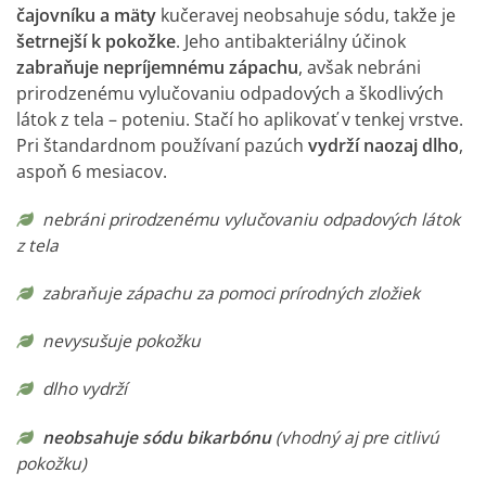
čajovníku a mäty
kučeravej neobsahuje sódu, takže je
šetrnejší k pokožke
. Jeho antibakteriálny účinok
zabraňuje nepríjemnému zápachu
, avšak nebráni
prirodzenému vylučovaniu odpadových a škodlivých
látok z tela – poteniu. Stačí ho aplikovať v tenkej vrstve.
Pri štandardnom používaní pazúch
vydrží naozaj dlho
,
aspoň 6 mesiacov.
nebráni prirodzenému vylučovaniu odpadových látok
z tela
zabraňuje zápachu za pomoci prírodných zložiek
nevysušuje pokožku
dlho vydrží
neobsahuje sódu bikarbónu
(vhodný aj pre citlivú
pokožku)