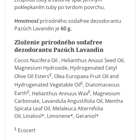
poklepkaním tuby po tvrdom povrchu.
Hmotnosť
prírodného sodafree dezodorantu
Pazúch Lavandin je
60 g.
Zloženie prírodného sodafree
dezodorantu Pazúch Lavandin
Cocos Nucifera Oil , Helianthus Anuus Seed Oil,
Magnesium Hydroxide, Hydrogenated Cetyl
E
Olive Oil Esters
, Olea Europaea Fruit Oil and
E
Hydrogenated Vegetable Oil
, Diatomaceous
E
E
Earth
, Helianthus Annuus Wax
, Magnesium
Carbonate, Lavandula Angustifolia Oil, Mentha
Spicata Leaf Oil, Melaleuca Alternifolia
Oil, Linalool*, Limonene*, Geraniol*
E
Ecocert