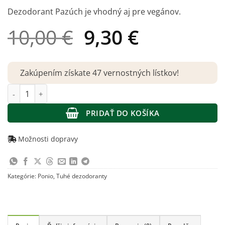
Dezodorant Pazúch je vhodný aj pre vegánov.
Pôvodná
Aktuálna
10,00
€
9,30
€
cena
cena
bola:
je:
Zakúpením získate 47 vernostných lístkov!
10,00 €.
9,30 €.
množstvo Ponio – Pazúch prírodný dezodorant sodafree Lavand
PRIDAŤ DO KOŠÍKA
Možnosti dopravy
Kategórie:
Ponio
,
Tuhé dezodoranty