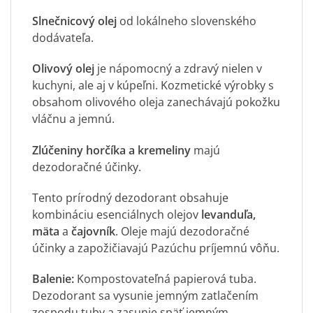
Slnečnicový olej
od lokálneho slovenského
dodávateľa.
Olivový olej
je nápomocný a zdravý nielen v
kuchyni, ale aj v kúpeľni. Kozmetické výrobky s
obsahom olivového oleja zanechávajú pokožku
vláčnu a jemnú.
Zlúčeniny horčíka a kremeliny
majú
dezodoračné účinky.
Tento prírodný dezodorant obsahuje
kombináciu esenciálnych olejov
levanduľa,
mäta
a
čajovník
. Oleje majú dezodoračné
účinky a zapožičiavajú Pazúchu príjemnú vôňu.
Balenie:
Kompostovateľná papierová tuba.
Dezodorant sa vysunie jemným zatlačením
zospodu tuby a zasunie späť jemným