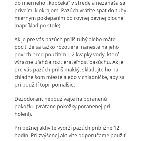
do mierneho „kopčeka“ v strede a nezanáša sa
priveľmi k okrajom. Pazúch vrátite späť do tuby
miernym poklepaním po rovnej pevnej ploche
(napríklad po stole).
Ak je pre vás pazúch príliš tuhý alebo máte
pocit, že sa ťažko rozotiera, naneste na jeho
povrch pred použitím 1-2 kvapky vody, ktoré
výrazne uľahčia roztierateľnosť pazúchu. Ak je
pre vás pazúch príliš mäkký, skladujte ho na
chladnejšom mieste alebo v chladničke, aby sa
pri použití topil pomalšie.
Dezodorant nepoužívajte na poranenú
pokožku (vrátane pokožky poranenej pri
holení).
Pri bežnej aktivite vydrží pazúch približne 12
hodín. Pri zvýšenej aktivite odporúčame použiť