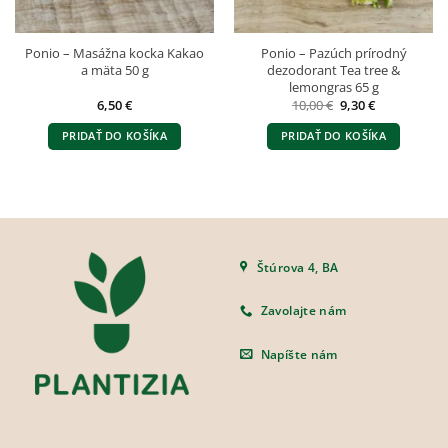
Ponio – Masážna kocka Kakao
Ponio – Pazúch prírodný
a mäta 50 g
dezodorant Tea tree &
lemongras 65 g
Pôvodná
Aktuálna
6,50
€
10,00
€
9,30
€
cena
cena
bola:
je:
PRIDAŤ DO KOŠÍKA
PRIDAŤ DO KOŠÍKA
10,00 €.
9,30 €.
Štúrova 4, BA
Zavolajte nám
Napíšte nám