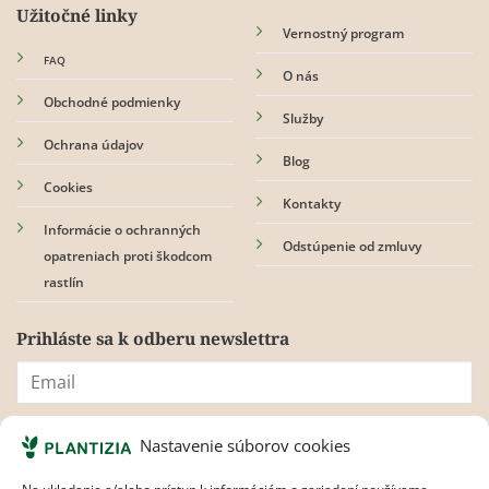
Užitočné linky
Vernostný program
FAQ
O nás
Obchodné podmienky
Služby
Ochrana údajov
Blog
Cookies
Kontakty
Informácie o ochranných
Odstúpenie od zmluvy
opatreniach proti škodcom
rastlín
Prihláste sa k odberu newslettra
Súhlasím s
pravidlami ochrany osobných údajov.
Nastavenie súborov cookies