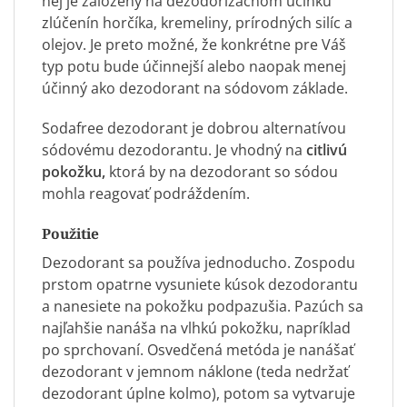
nej je založený na dezodorizačnom účinku
zlúčenín horčíka, kremeliny, prírodných silíc a
olejov. Je preto možné, že konkrétne pre Váš
typ potu bude účinnejší alebo naopak menej
účinný ako dezodorant na sódovom základe.
Sodafree dezodorant je dobrou alternatívou
sódovému dezodorantu. Je vhodný na
citlivú
pokožku,
ktorá by na dezodorant so sódou
mohla reagovať podráždením.
Použitie
Dezodorant sa používa jednoducho. Zospodu
prstom opatrne vysuniete kúsok dezodorantu
a nanesiete na pokožku podpazušia. Pazúch sa
najľahšie nanáša na vlhkú pokožku, napríklad
po sprchovaní. Osvedčená metóda je nanášať
dezodorant v jemnom náklone (teda nedržať
dezodorant úplne kolmo), potom sa vytvaruje