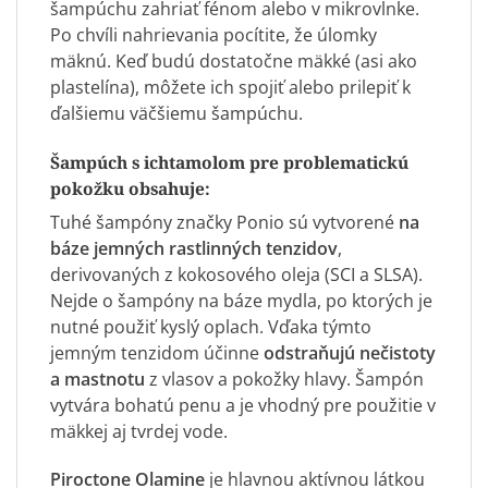
šampúchu zahriať fénom alebo v mikrovlnke.
Po chvíli nahrievania pocítite, že úlomky
mäknú. Keď budú dostatočne mäkké (asi ako
plastelína), môžete ich spojiť alebo prilepiť k
ďalšiemu väčšiemu šampúchu.
Šampúch s ichtamolom pre problematickú
pokožku obsahuje:
Tuhé šampóny značky Ponio sú vytvorené
na
báze jemných rastlinných tenzidov
,
derivovaných z kokosového oleja (SCI a SLSA).
Nejde o šampóny na báze mydla, po ktorých je
nutné použiť kyslý oplach. Vďaka týmto
jemným tenzidom účinne
odstraňujú nečistoty
a mastnotu
z vlasov a pokožky hlavy. Šampón
vytvára bohatú penu a je vhodný pre použitie v
mäkkej aj tvrdej vode.
Piroctone Olamine
je hlavnou aktívnou látkou