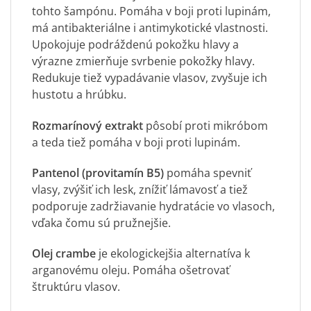
tohto šampónu. Pomáha v boji proti lupinám,
má antibakteriálne i antimykotické vlastnosti.
Upokojuje podráždenú pokožku hlavy a
výrazne zmierňuje svrbenie pokožky hlavy.
Redukuje tiež vypadávanie vlasov, zvyšuje ich
hustotu a hrúbku.
Rozmarínový extrakt
pôsobí proti mikróbom
a teda tiež pomáha v boji proti lupinám.
Pantenol
(provitamín B5)
pomáha spevniť
vlasy, zvýšiť ich lesk, znížiť lámavosť a tiež
podporuje zadržiavanie hydratácie vo vlasoch,
vďaka čomu sú pružnejšie.
Olej crambe
je ekologickejšia alternatíva k
arganovému oleju. Pomáha ošetrovať
štruktúru vlasov.