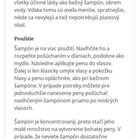
všetky účinné látky ako bežný šampón, okrem
vody. Vďaka tomu sú oveľa menšie, spratnejšie,
nikde sa nevylejú a tiež nepotrebujú plastový
obal.
Použitie
Šampón je na viac použití.
Navlhčite ho a
rozpeňte pošúchaním v dlaniach, podobne ako
mydlo. Následne aplikujte penu do vlasov.
Ďalej si len klasicky umyte vlasy a pokožku
hlavy a penu opláchnite, ako pri bežnom
šampóne. V prípade potreby môžete pre
jednoduchšie nanesenie peny pošúchať
navlhčeným šampónom priamo po mokrých
vlasoch.
Šampón je koncentrovaný, preto stačí jeho
malé množstvo na vytvorenie bohatej peny. V
prípade, že neviete šampón dostatočne