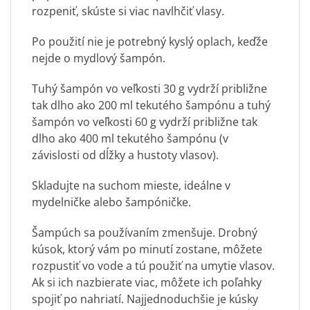
rozpeniť, skúste si viac navlhčiť vlasy.
Po použití nie je potrebný kyslý oplach, keďže
nejde o mydlový šampón.
Tuhý šampón vo veľkosti 30 g vydrží približne
tak dlho ako 200 ml tekutého šampónu a tuhý
šampón vo veľkosti 60 g vydrží približne tak
dlho ako 400 ml tekutého šampónu (v
závislosti od dĺžky a hustoty vlasov).
Skladujte na suchom mieste, ideálne v
mydelničke alebo šampóničke
.
Šampúch sa používaním zmenšuje. Drobný
kúsok, ktorý vám po minutí zostane, môžete
rozpustiť vo vode a tú použiť na umytie vlasov.
Ak si ich nazbierate viac, môžete ich poľahky
spojiť po nahriatí. Najjednoduchšie je kúsky