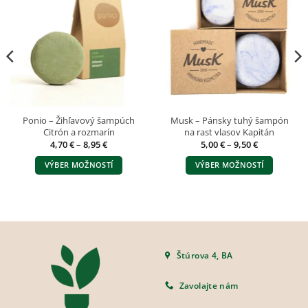
Ponio – Žihľavový šampúch
Musk – Pánsky tuhý šampón
Citrón a rozmarín
na rast vlasov Kapitán
Price
Price
4,70
€
–
8,95
€
5,00
€
–
9,50
€
range:
range:
4,70 €
5,00 €
VÝBER MOŽNOSTÍ
VÝBER MOŽNOSTÍ
through
through
8,95 €
9,50 €
Tento
Tento
produkt
produkt
má
má
viacero
viacero
variantov.
variantov.
Možnosti
Možnosti
Štúrova 4, BA
si
si
môžete
môžete
Zavolajte nám
vybrať
vybrať