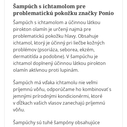
Šampúch s ichtamolom pre
problematickú pokožku značky Ponio
Šampúch s ichtamolom a účinnou látkou
pirokton olamín je určený najmä pre
problematickú pokožku hlavy. Obsahuje
ichtamol, ktorý je účinný pri liečbe kožných
problémov (psoriáza, seborea, ekzém,
dermatitída a podobne). V šampúchu je
ichtamol doplnený účinnou látkou pirokton
olamín aktívnou proti lupinám.
Šampúch má vďaka ichtamolu nie veľmi
príjemnú vôňu, odporúčame ho kombinovať s
jemnými
prírodnými kondicionérmi
, ktoré
v dĺžkach vašich vlasov zanechajú príjemnú
vôňu.
Šampúchy sú tuhé šampóny obsahujúce