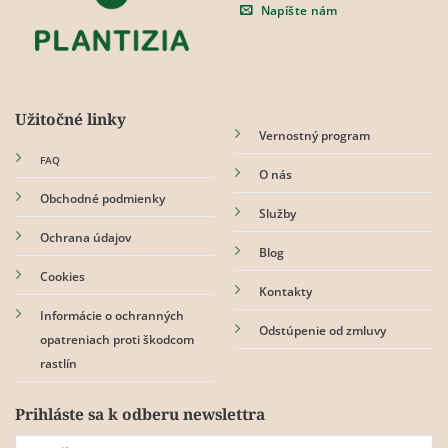
na
na
Napíšte nám
stránke
stránke
produktu.
produktu.
Užitočné linky
Vernostný program
FAQ
O nás
Obchodné podmienky
Služby
Ochrana údajov
Blog
Cookies
Kontakty
Informácie o ochranných
Odstúpenie od zmluvy
opatreniach proti škodcom
rastlín
Prihláste sa k odberu newslettra