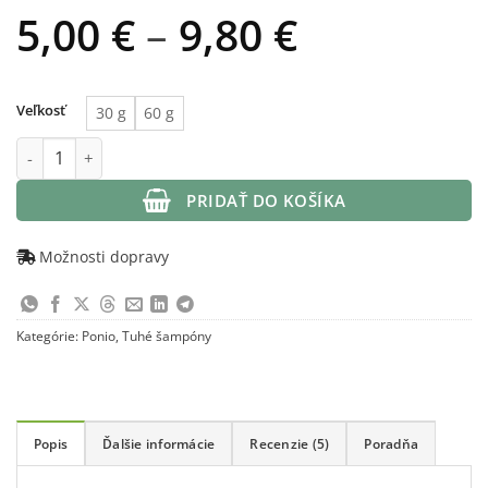
Price
5,00
€
–
9,80
€
range:
5,00 €
Veľkosť
30 g
60 g
through
množstvo Ponio – Šampúch s ichtamolom pre problematickú 
9,80 €
PRIDAŤ DO KOŠÍKA
Možnosti dopravy
Kategórie:
Ponio
,
Tuhé šampóny
Popis
Ďalšie informácie
Recenzie (5)
Poradňa