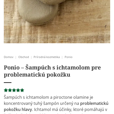
Domov
|
Obchod
|
Prírodná kozmetika
|
Ponio
Ponio – Šampúch s ichtamolom pre
problematickú pokožku
Hodnotenie
5
Šampúch s ichtamolom a piroctone olamine je
5
z 5 na
koncentrovaný tuhý šampón určený na
problematickú
základe
zákazníckych
pokožku hlavy
. Ichtamol má účinky, ktoré pomáhajú v
recenzií