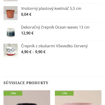
Vnútorný plastový kvetináč 5,5 cm
0,04
€
Dekoračný črepník Ocean waves 13 cm
12,90
€
Črepník s okuliarmi Vševedko červený
Price
4,90
€
–
9,90
€
range:
4,90 €
through
9,90 €
SÚVISIACE PRODUKTY
-14%
-12%