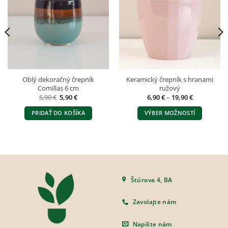
Oblý dekoračný črepník
Keramický črepník s hranami
Comillas 6 cm
ružový
Pôvodná
Aktuálna
Price
6,90
€
5,90
€
6,90
€
–
19,90
€
cena
cena
range:
bola:
je:
6,90 €
PRIDAŤ DO KOŠÍKA
VÝBER MOŽNOSTÍ
6,90 €.
5,90 €.
through
19,90 €
Tento
produkt
má
viacero
variantov.
Možnosti
Štúrova 4, BA
si
môžete
Zavolajte nám
vybrať
na
Napíšte nám