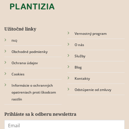
stránke
produktu.
Užitočné linky
Vernostný program
FAQ
O nás
Obchodné podmienky
Služby
Ochrana údajov
Blog
Cookies
Kontakty
Informácie o ochranných
Odstúpenie od zmluvy
opatreniach proti škodcom
rastlín
Prihláste sa k odberu newslettra