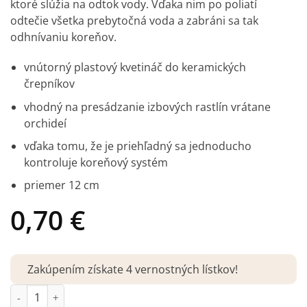
ktoré slúžia na odtok vody. Vďaka nim po poliatí
odtečie všetka prebytočná voda a zabráni sa tak
odhnívaniu koreňov.
vnútorný plastový kvetináč do keramických
črepníkov
vhodný na presádzanie izbových rastlín vrátane
orchideí
vďaka tomu, že je priehľadný sa jednoducho
kontroluje koreňový systém
priemer 12 cm
0,70
€
Zakúpením získate 4 vernostných lístkov!
množstvo Vnútorný plastový kvetináč priehľadný 12 cm