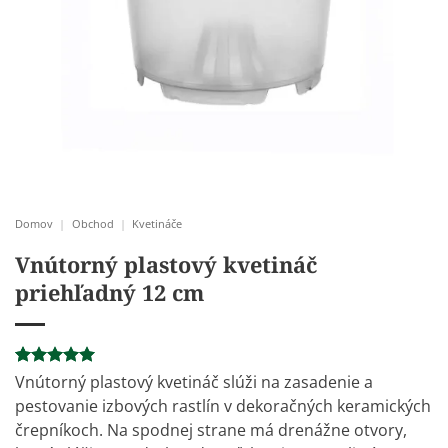
Domov
|
Obchod
|
Kvetináče
Vnútorný plastový kvetináč
priehľadný 12 cm
Hodnotenie
28
Vnútorný plastový kvetináč slúži na zasadenie a
5
z 5 na
pestovanie
izbových rastlín
v dekoračných
keramických
základe
zákazníckych
črepníkoch
. Na spodnej strane má drenážne otvory,
recenzií