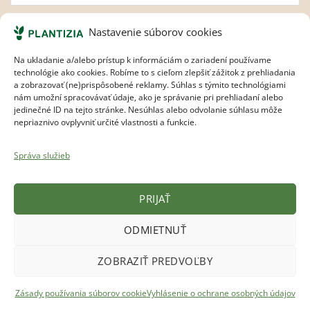
Súhlasím s
pravidlami ochrany osobných údajov.
Nastavenie súborov cookies
Na ukladanie a/alebo prístup k informáciám o zariadení používame
technológie ako cookies. Robíme to s cieľom zlepšiť zážitok z prehliadania
a zobrazovať (ne)prispôsobené reklamy. Súhlas s týmito technológiami
nám umožní spracovávať údaje, ako je správanie pri prehliadaní alebo
jedinečné ID na tejto stránke. Nesúhlas alebo odvolanie súhlasu môže
nepriaznivo ovplyvniť určité vlastnosti a funkcie.
Plantizia.cz
Správa služieb
PRIJAŤ
Visa
MasterCard
Apple
Google
Bank
Pay
Pay
Transfer
ODMIETNUŤ
Copyright 2017 - 2026
Plantizia ®
ZOBRAZIŤ PREDVOĽBY
Zásady používania súborov cookie
Vyhlásenie o ochrane osobných údajov