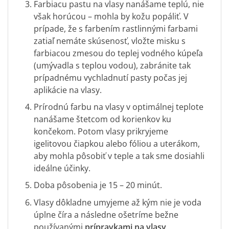
Farbiacu pastu na vlasy nanášame teplú, nie
však horúcou – mohla by kožu popáliť. V
prípade, že s farbením rastlinnými farbami
zatiaľ nemáte skúsenosť, vložte misku s
farbiacou zmesou do teplej vodného kúpeľa
(umývadla s teplou vodou), zabránite tak
prípadnému vychladnutí pasty počas jej
aplikácie na vlasy.
Prírodnú farbu na vlasy v optimálnej teplote
nanášame štetcom od korienkov ku
končekom. Potom vlasy prikryjeme
igelitovou čiapkou alebo fóliou a uterákom,
aby mohla pôsobiť v teple a tak sme dosiahli
ideálne účinky.
Doba pôsobenia je 15 – 20 minút.
Vlasy dôkladne umyjeme až kým nie je voda
úplne číra a následne ošetríme bežne
používanými
prípravkami na vlasy
.