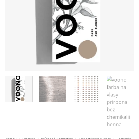
Domov
|
Obchod
|
Prírodná kozmetika
|
Starostlivosť o vlasy
|
Farbenie