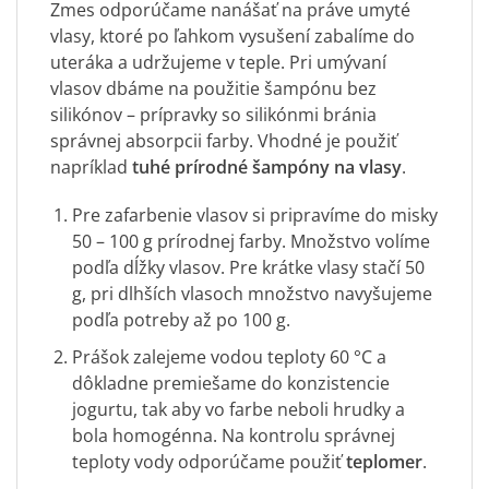
Zmes odporúčame nanášať na práve umyté
vlasy, ktoré po ľahkom vysušení zabalíme do
uteráka a udržujeme v teple. Pri umývaní
vlasov dbáme na použitie šampónu bez
silikónov – prípravky so silikónmi bránia
správnej absorpcii farby. Vhodné je použiť
napríklad
tuhé prírodné šampóny na vlasy
.
Pre zafarbenie vlasov si pripravíme do misky
50 – 100 g prírodnej farby. Množstvo volíme
podľa dĺžky vlasov. Pre krátke vlasy stačí 50
g, pri dlhších vlasoch množstvo navyšujeme
podľa potreby až po 100 g.
Prášok zalejeme vodou teploty 60 °C a
dôkladne premiešame do konzistencie
jogurtu, tak aby vo farbe neboli hrudky a
bola homogénna. Na kontrolu správnej
teploty vody odporúčame použiť
teplomer
.