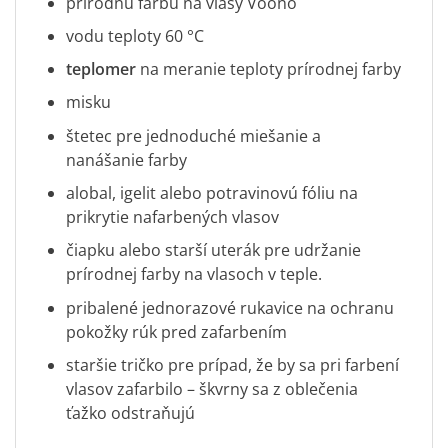
prírodnú farbu na vlasy Voono
vodu teploty 60 °C
teplomer
na meranie teploty prírodnej farby
misku
štetec pre jednoduché miešanie a
nanášanie farby
alobal, igelit alebo potravinovú fóliu na
prikrytie nafarbených vlasov
čiapku alebo starší uterák pre udržanie
prírodnej farby na vlasoch v teple.
pribalené jednorazové rukavice na ochranu
pokožky rúk pred zafarbením
staršie tričko pre prípad, že by sa pri farbení
vlasov zafarbilo – škvrny sa z oblečenia
ťažko odstraňujú