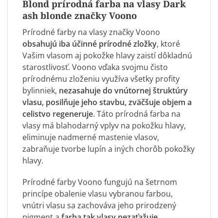
Blond prírodná farba na vlasy Dark
ash blonde značky Voono
Prírodné farby na vlasy značky Voono
obsahujú iba účinné prírodné zložky
, ktoré
Vašim vlasom aj pokožke hlavy zaistí dôkladnú
starostlivosť. Voono vďaka svojmu čisto
prírodnému zloženiu využíva všetky profity
bylinniek,
nezasahuje do vnútornej štruktúry
vlasu, posilňuje jeho stavbu, zväčšuje objem a
celistvo regeneruje
. Táto prírodná farba na
vlasy má blahodarný vplyv na pokožku hlavy,
eliminuje nadmerné mastenie vlasov,
zabraňuje tvorbe lupín a iných chorôb pokožky
hlavy.
Prírodné farby Voono fungujú na šetrnom
princípe obalenie vlasu vybranou farbou,
vnútri vlasu sa zachováva jeho prirodzený
pigment a
farba tak vlasy nezaťažuje
.