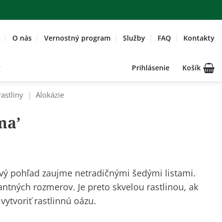
O nás
Vernostný program
Služby
FAQ
Kontakty
Prihlásenie
Košík
rastliny
|
Alokázie
ma’
rvý pohľad zaujme netradičnými šedými listami.
tných rozmerov. Je preto skvelou rastlinou, ak
vytvoriť rastlinnú oázu.