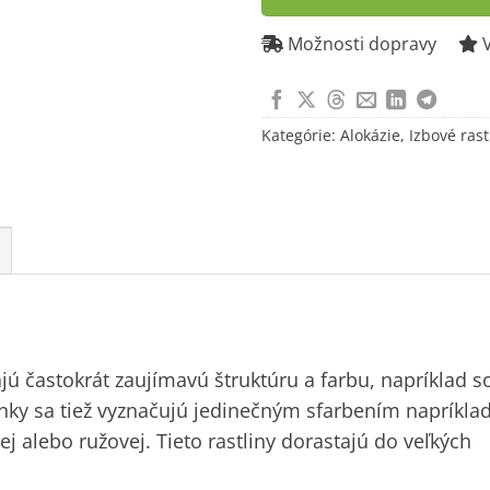
to
join
Možnosti dopravy
V
the
waitlist
for
Kategórie:
Alokázie
,
Izbové rast
this
product
ajú častokrát zaujímavú štruktúru a farbu, napríklad s
onky sa tiež vyznačujú jedinečným sfarbením napríkla
j alebo ružovej. Tieto rastliny dorastajú do veľkých