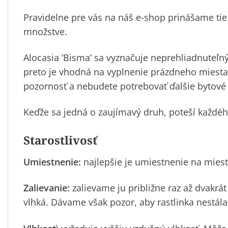
Pravidelne pre vás na náš e-shop prinášame ti
množstve.
Alocasia ‘Bisma’ sa vyznačuje neprehliadnuteľn
preto je vhodná na vyplnenie prázdneho miesta
pozornosť a nebudete potrebovať ďalšie bytové
Keďže sa jedná o zaujímavý druh, poteší každého
Starostlivosť
Umiestnenie:
najlepšie je umiestnenie na mies
Zalievanie:
zalievame ju približne raz až dvakrá
vlhká. Dávame však pozor, aby rastlinka nestála