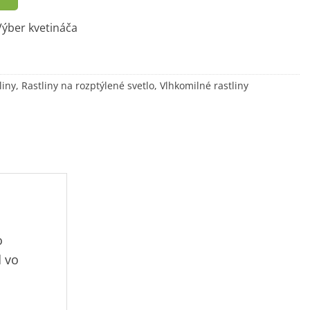
ýber kvetináča
liny
,
Rastliny na rozptýlené svetlo
,
Vlhkomilné rastliny
o
d vo