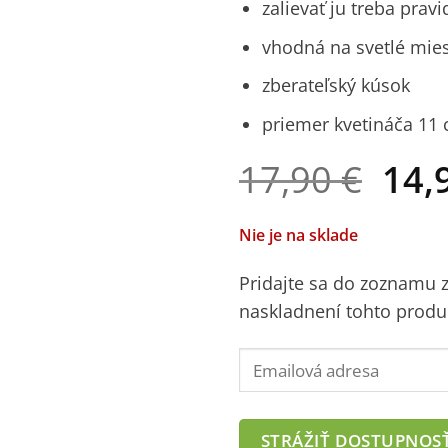
zalievať ju treba prav
vhodná na svetlé mie
zberateľský kúsok
priemer kvetináča 11
Pôv
17,90
€
14,
cen
bola
Nie je na sklade
17,9
Pridajte sa do zoznamu
naskladnení tohto produ
Enter
your
email
address
STRÁŽIŤ DOSTUPNOS