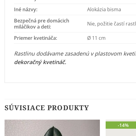
Iné názvy:
Alokázia bisma
Bezpečná pre domácich
Nie, požitie častí ras
miláčikov a deti:
Priemer kvetináča:
Ø 11 cm
Rastlinu dodávame zasadenú v plastovom kvetin
dekoračný kvetináč
.
SÚVISIACE PRODUKTY
-14%