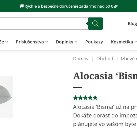
🚚 Rýchle a bezpečné doručenie zadarmo nad 50 € 🌿
Blog
če
Príslušenstvo
Doplnky
Poukazy
Kozmetika
Domov
|
Obchod
|
Izbové 
Alocasia ‘Bis
Hodnotenie
1
Alocasia ‘Bisma’ už na p
5
z 5 na
Dokáže dorásť do impozan
základe
zákazníckej
plánujete vo vašom byte 
recenzie