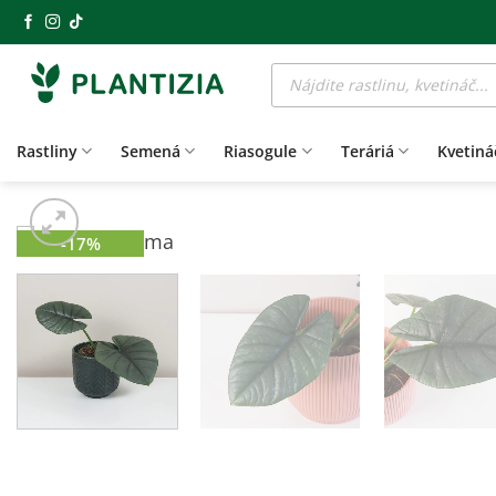
Skip
to
Products
content
search
Rastliny
Semená
Riasogule
Teráriá
Kvetiná
-17%