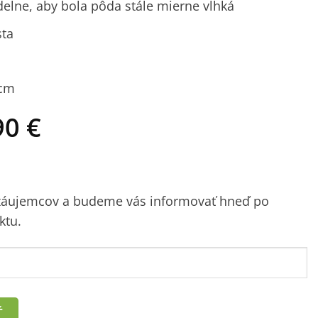
idelne, aby bola pôda stále mierne vlhká
sta
 cm
odná
Aktuálna
90
€
a
cena
:
je:
0 €.
14,90 €.
 záujemcov a budeme vás informovať hneď po
ktu.
Ť