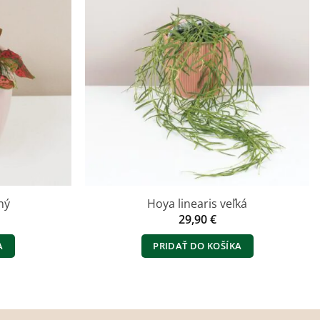
ný
Hoya linearis veľká
ná
ktuálna
29,90
€
ena
e:
A
PRIDAŤ DO KOŠÍKA
,90 €.