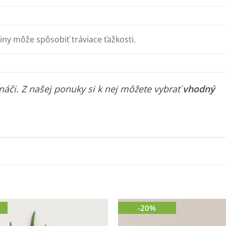
tliny môže spôsobiť tráviace ťažkosti.
áči. Z našej ponuky si k nej môžete vybrať
vhodný
-20%