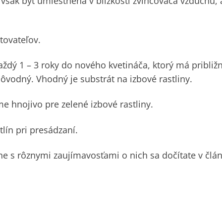
však byť umiestnená v blízkosti zvlhčovača vzduchu, 
tovateľov.
aždý 1 – 3 roky do nového kvetináča, ktorý má približ
ôvodný. Vhodný je substrát na izbové rastliny.
me hnojivo pre zelené izbové rastliny.
lín pri presádzaní.
čne s rôznymi zaujímavosťami o nich sa dočítate v člá