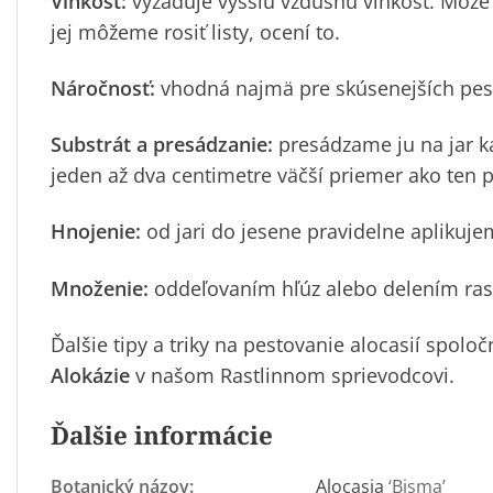
Vlhkosť:
vyžaduje vyššiu vzdušnú vlhkosť. Môže 
jej môžeme rosiť listy, ocení to.
Náročnosť:
vhodná najmä pre skúsenejších pes
Substrát a presádzanie:
presádzame ju na jar k
jeden až dva centimetre väčší priemer ako ten p
Hnojenie:
od jari do jesene pravidelne aplikuje
Množenie:
oddeľovaním hľúz alebo delením rast
Ďalšie tipy a triky na pestovanie alocasií spolo
Alokázie
v našom Rastlinnom sprievodcovi.
Ďalšie informácie
Botanický názov:
Alocasia
‘Bisma’