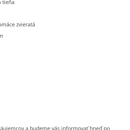
 tieňa
omáce zvieratá
cm
 záujemcov a budeme vás informovať hneď po