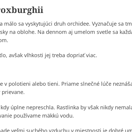
roxburghii
 a málo sa vyskytujúci druh
orchidee
. Vyznačuje sa t
esky na oblohe. Na dennom aj umelom svetle sa každá
tom.
o, avšak vlhkosti jej treba dopriať viac.
e v polotieni alebo tieni. Priame slnečné lúče neznáš
 prievane.
ikdy úplne nepreschla. Rastlinka by však nikdy nemala
ievanie používame mäkkú vodu.
ípade veľmi suchého vzduchu v miestnosti je dobré um