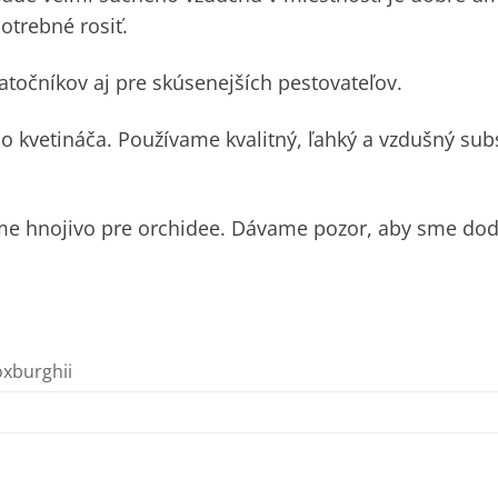
potrebné rosiť.
točníkov aj pre skúsenejších pestovateľov.
 kvetináča. Používame kvalitný, ľahký a vzdušný sub
eme hnojivo pre orchidee. Dávame pozor, aby sme dod
oxburghii