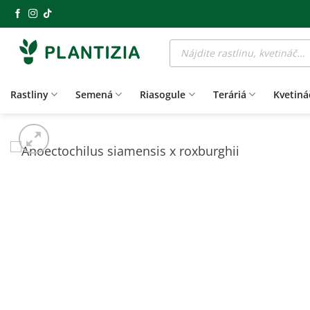
Skip
to
Products
content
search
Rastliny
Semená
Riasogule
Teráriá
Kvetiná