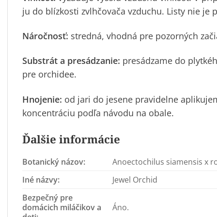
ju do blízkosti zvlhčovača vzduchu. Listy nie je 
Náročnosť:
stredná, vhodná pre pozorných začia
Substrát a presádzanie:
presádzame do plytkého
pre orchidee.
Hnojenie:
od jari do jesene pravidelne aplikuj
koncentráciu podľa návodu na obale.
Ďalšie informácie
Botanický názov:
Anoectochilus siamensis x r
Iné názvy:
Jewel Orchid
Bezpečný pre
domácich miláčikov a
Áno.