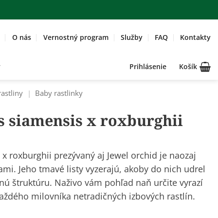
O nás
Vernostný program
Služby
FAQ
Kontakty
Prihlásenie
Košík
rastliny
|
Baby rastlinky
s siamensis x roxburghii
x roxburghii prezývaný aj Jewel orchid je naozaj
i. Jeho tmavé listy vyzerajú, akoby do nich udrel
znú štruktúru. Naživo vám pohľad naň určite vyrazí
každého milovníka netradičných izbových rastlín.