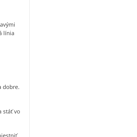
mavými
 línia
a dobre.
 stáť vo
iestniť