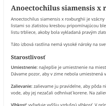
Anoectochilus siamensis x 
Anoectochilus siamensis x roxburghii je vzácny
listami so zlatistou kresbou pripomínajúcou bl
listu trbliece, akoby bola vykladaná pravým zla
Táto izbová rastlina nemá vysoké nároky na svetl
Starostlivosť
Umiestnenie:
najlepšie je umiestnenie na miest
Dávame pozor, aby v zime nebola umiestnená v
Zalievanie:
zalievame ju pravidelne, aby pôda n
vode, aby jej nezačali odhnívať korene. Na zal
Vlhkosť:
vyžaduje vyššiu vzdušnú vlhkosť. V pr