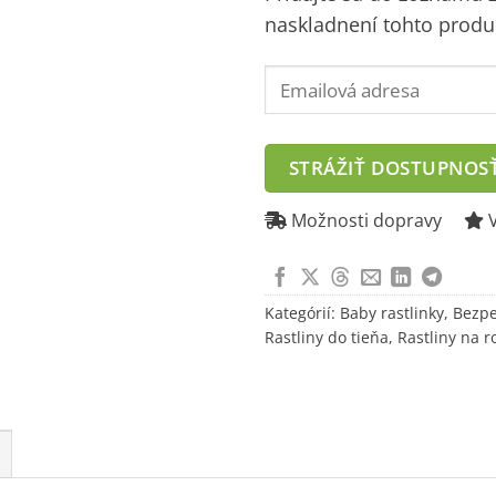
naskladnení tohto produ
Enter
your
email
address
STRÁŽIŤ DOSTUPNOS
to
join
Možnosti dopravy
V
the
waitlist
for
Kategórií:
Baby rastlinky
,
Bezpe
this
Rastliny do tieňa
,
Rastliny na r
product