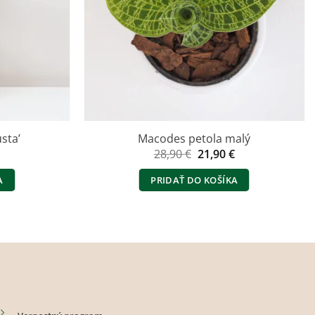
usta’
Macodes petola malý
Pôvodná
Aktuálna
28,90
€
21,90
€
cena
cena
bola:
je:
A
PRIDAŤ DO KOŠÍKA
28,90 €.
21,90 €.