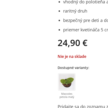
vhodný do polotieňa a
raritný druh
bezpečný pre deti a d
priemer kvetináča 5 
24,90
€
Nie je na sklade
Dostupné varianty:
Macodes
petola malý
Pridajte sa do zoznamu