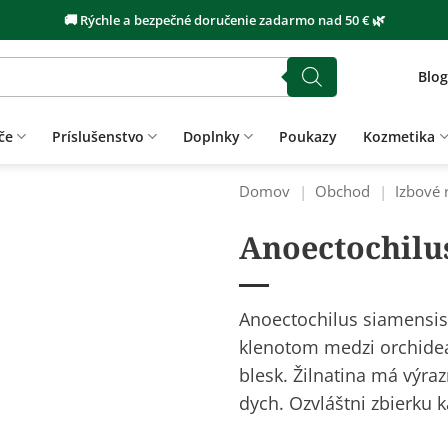
🚚 Rýchle a bezpečné doručenie zadarmo nad 50 € 🌿
Blog
če
Príslušenstvo
Doplnky
Poukazy
Kozmetika
Domov
|
Obchod
|
Izbové 
Anoectochilu
Anoectochilus siamensis 
klenotom medzi orchideam
blesk. Žilnatina má výra
dych. Ozvláštni zbierku 