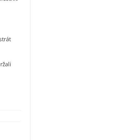
strát
ržali