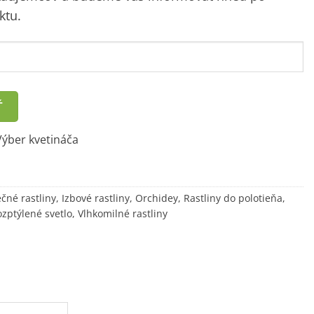
ktu.
Ť
ýber kvetináča
čné rastliny
,
Izbové rastliny
,
Orchidey
,
Rastliny do polotieňa
,
ozptýlené svetlo
,
Vlhkomilné rastliny