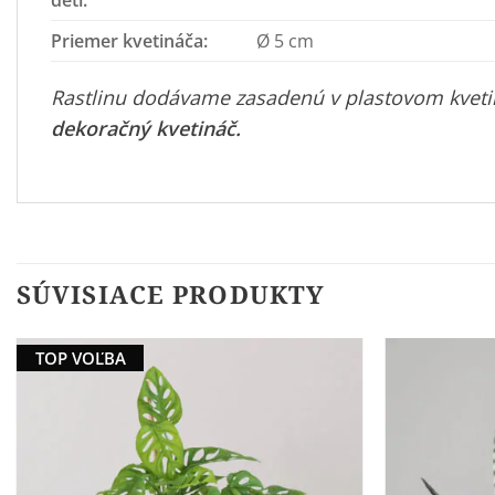
deti:
Priemer kvetináča:
Ø 5 cm
Rastlinu dodávame zasadenú v plastovom kvetin
dekoračný kvetináč
.
SÚVISIACE PRODUKTY
TOP VOĽBA