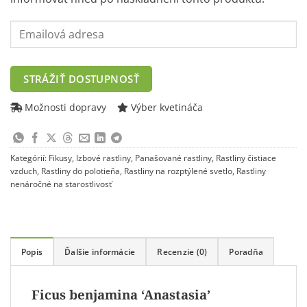
Enter
your
email
address
STRÁŽIŤ DOSTUPNOSŤ
to
join
Možnosti dopravy
Výber kvetináča
the
waitlist
for
Kategórií:
Fikusy
,
Izbové rastliny
,
Panašované rastliny
,
Rastliny čistiace
this
vzduch
,
Rastliny do polotieňa
,
Rastliny na rozptýlené svetlo
,
Rastliny
product
nenáročné na starostlivosť
Popis
Ďalšie informácie
Recenzie (0)
Poradňa
Ficus benjamina ‘Anastasia’