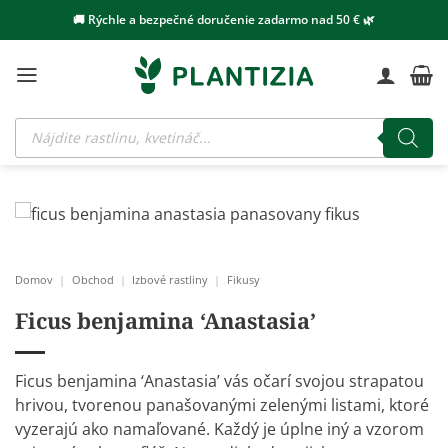
Skip
🚚 Rýchle a bezpečné doručenie zadarmo nad 50 € 🌿
to
content
Products
search
Domov
|
Obchod
|
Izbové rastliny
|
Fikusy
Ficus benjamina ‘Anastasia’
Ficus benjamina ‘Anastasia’ vás očarí svojou strapatou
hrivou, tvorenou panašovanými zelenými listami, ktoré
vyzerajú ako namaľované. Každý je úplne iný a vzorom