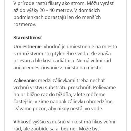
V prírode rastú fikusy ako strom. Môžu vyrásť
až do výšky 20 – 40 metrov. V domácich
podmienkach dorastajú len do menších
rozmerov.
Starostlivosť
Umiestnenie:
vhodné je umiestnenie na miesto
s množstvom rozptýleného svetla. Zle znáša
prievan a blízkosť radiátora. Nemá veľmi rád
ani premiestňovanie z miesta na miesto.
Zalievanie:
medzi zálievkami treba nechať
vrchnú vrstvu substrátu preschnúť. Polievame
ho približne raz do týždňa, v lete môžeme
častejšie, v zime naopak zálievku obmedzíme.
Dávame pozor, aby nikdy nestál vo vode.
Vlhkosť:
vyššiu vzdušnú vlhkosť má fikus veľmi
rád, ale zaobíde sa aj bez nej. Môže byť