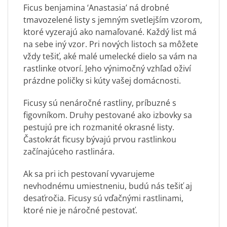
Ficus benjamina ‘Anastasia’ ná drobné
tmavozelené listy s jemným svetlejším vzorom,
ktoré vyzerajú ako namaľované. Každý list má
na sebe iný vzor. Pri nových listoch sa môžete
vždy tešiť, aké malé umelecké dielo sa vám na
rastlinke otvorí. Jeho výnimočný vzhľad oživí
prázdne poličky si kúty vašej domácnosti.
Ficusy sú nenáročné rastliny, príbuzné s
figovníkom. Druhy pestované ako izbovky sa
pestujú pre ich rozmanité okrasné listy.
Častokrát ficusy bývajú prvou rastlinkou
začínajúceho rastlinára.
Ak sa pri ich pestovaní vyvarujeme
nevhodnému umiestneniu, budú nás tešiť aj
desaťročia. Ficusy sú vďačnými rastlinami,
ktoré nie je náročné pestovať.