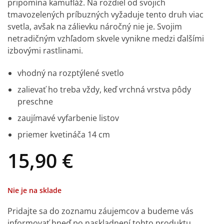
pripomína kamufláž. Na rozdiel od svojich
tmavozelených príbuzných vyžaduje tento druh viac
svetla, avšak na zálievku náročný nie je. Svojim
netradičným vzhľadom skvele vynikne medzi ďalšími
izbovými rastlinami.
vhodný na rozptýlené svetlo
zalievať ho treba vždy, keď vrchná vrstva pôdy
preschne
zaujímavé vyfarbenie listov
priemer kvetináča 14 cm
15,90
€
Nie je na sklade
Pridajte sa do zoznamu záujemcov a budeme vás
informovať hneď po naskladnení tohto produktu.