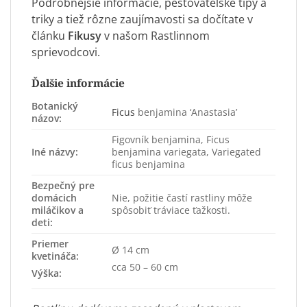
Podrobnejšie informácie, pestovateľské tipy a
triky a tiež rôzne zaujímavosti sa dočítate v
článku
Fikusy
v našom Rastlinnom
sprievodcovi.
Ďalšie informácie
Botanický
Ficus
benjamina ‘Anastasia’
názov:
Figovník benjamina, Ficus
Iné názvy:
benjamina variegata, Variegated
ficus benjamina
Bezpečný pre
domácich
Nie, požitie častí rastliny môže
miláčikov a
spôsobiť tráviace ťažkosti.
deti:
Priemer
Ø 14 cm
kvetináča:
cca 50 – 60 cm
Výška: