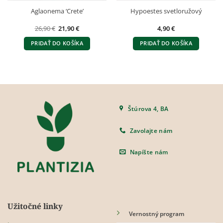
Aglaonema ‘Crete’
Hypoestes svetloružový
Pôvodná
Aktuálna
26,90
€
21,90
€
4,90
€
cena
cena
bola:
je:
PRIDAŤ DO KOŠÍKA
PRIDAŤ DO KOŠÍKA
26,90 €.
21,90 €.
Štúrova 4, BA
Zavolajte nám
Napíšte nám
Užitočné linky
Vernostný program