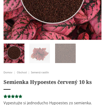
Domov
|
Obchod
|
Semená rastlín
Semienka Hypoestes červený 10 ks
Hodnotenie
8
Vypestujte si jednoducho Hypoestes zo semienka.