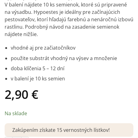
5
z 5 na
V balení nájdete 10 ks semienok, ktoré sú pripravené
základe
zákazníckych
na výsadbu. Hypoestes je ideálny pre začínajúcich
recenzií
pestovateľov, ktorí hľadajú farebnú a nenáročnú izbovú
rastlinu. Podrobný návod na zasadenie semienok
nájdete nižšie.
vhodné aj pre začiatočníkov
použite substrát vhodný na výsev a množenie
doba klíčenia 5 – 12 dní
v balení je 10 ks semien
2,90
€
Na sklade
Zakúpením získate 15 vernostných lístkov!