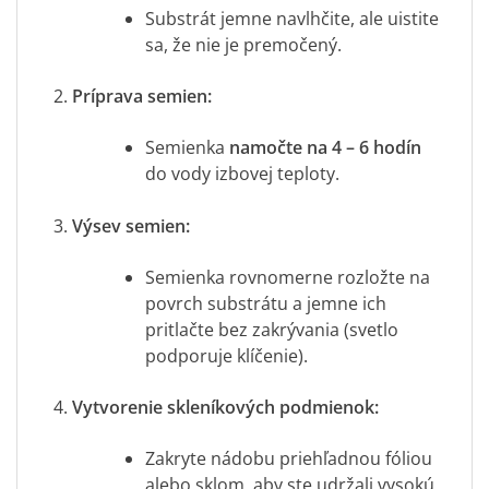
Substrát jemne navlhčite, ale uistite
sa, že nie je premočený.
Príprava semien:
Semienka
namočte na
4 – 6 hodín
do vody izbovej teploty.
Výsev semien:
Semienka rovnomerne rozložte na
povrch substrátu a jemne ich
pritlačte bez zakrývania (svetlo
podporuje klíčenie).
Vytvorenie skleníkových podmienok:
Zakryte nádobu priehľadnou fóliou
alebo sklom, aby ste udržali vysokú