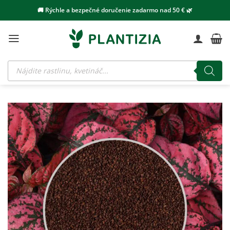
Skip
🚚 Rýchle a bezpečné doručenie zadarmo nad 50 € 🌿
to
content
Products
search