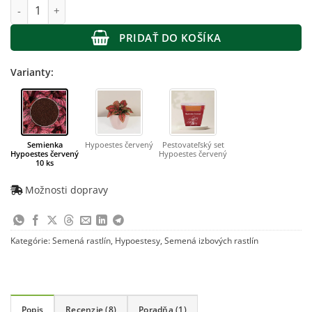
množstvo Semienka Hypoestes červený 10 ks
PRIDAŤ DO KOŠÍKA
Varianty:
Semienka
Hypoestes červený
Pestovateľský set
Hypoestes červený
Hypoestes červený
10 ks
Možnosti dopravy
Kategórie:
Semená rastlín
,
Hypoestesy
,
Semená izbových rastlín
Popis
Recenzie (8)
Poradňa (1)