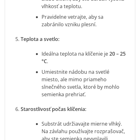
vlhkosť a teplotu.
Pravidelne vetrajte, aby sa
zabránilo vzniku plesní.
Teplota a svetlo:
Ideálna teplota na klíčenie je
20 – 25
°C
.
Umiestnite nádobu na svetlé
miesto, ale mimo priameho
slnečného svetla, ktoré by mohlo
semienka prehriať.
Starostlivosť počas klíčenia:
Substrát udržiavajte mierne vlhký.
Na závlahu používajte rozprašovač,
aby ste semienka nevyplavili.