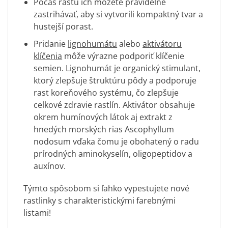
Počas rastu ich môžete pravidelne
zastrihávať, aby si vytvorili kompaktný tvar a
hustejší porast.
Pridanie
lignohumátu
alebo
aktivátoru
klíčenia
môže výrazne podporiť klíčenie
semien. Lignohumát je organický stimulant,
ktorý zlepšuje štruktúru pôdy a podporuje
rast koreňového systému, čo zlepšuje
celkové zdravie rastlín. Aktivátor obsahuje
okrem humínových látok aj extrakt z
hnedých morských rias
Ascophyllum
nodosum vďaka čomu je obohatený o radu
prírodných aminokyselín, oligopeptidov a
auxínov.
Týmto spôsobom si ľahko vypestujete nové
rastlinky s charakteristickými farebnými
listami!