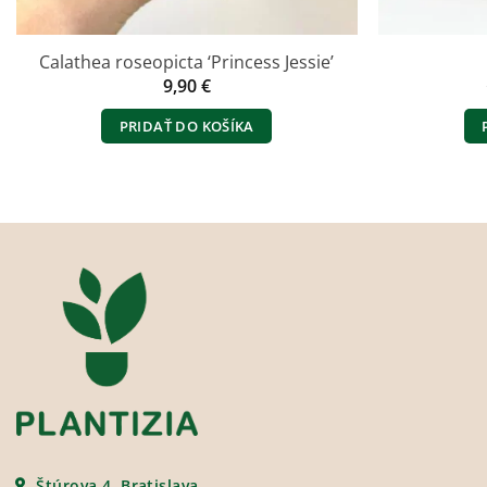
Calathea roseopicta ‘Princess Jessie’
9,90
€
PRIDAŤ DO KOŠÍKA
Štúrova 4, Bratislava