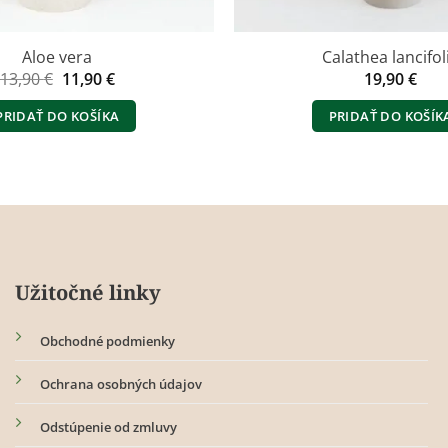
Aloe vera
Calathea lancifol
Pôvodná
Aktuálna
13,90
€
11,90
€
19,90
€
cena
cena
bola:
je:
PRIDAŤ DO KOŠÍKA
PRIDAŤ DO KOŠÍK
13,90 €.
11,90 €.
Užitočné linky
Obchodné podmienky
Ochrana osobných údajov
Odstúpenie od zmluvy