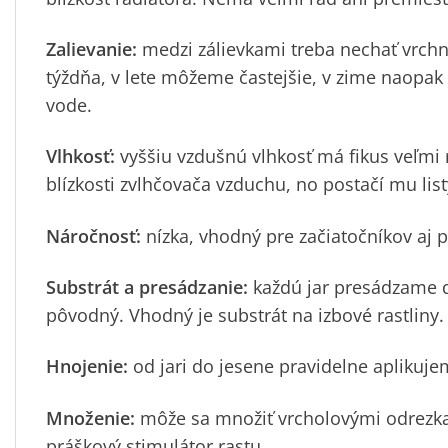
Zalievanie:
medzi zálievkami treba nechať vrchn
týždňa, v lete môžeme častejšie, v zime naopa
vode.
Vlhkosť:
vyššiu vzdušnú vlhkosť má fikus veľmi r
blízkosti zvlhčovača vzduchu, no postačí mu list
Náročnosť:
nízka, vhodný pre začiatočníkov aj p
Substrát a presádzanie:
každú jar presádzame do
pôvodný. Vhodný je substrát na izbové rastliny.
Hnojenie:
od jari do jesene pravidelne aplikuje
Množenie:
môže sa množiť vrcholovými odrezka
práškový stimulátor rastu.