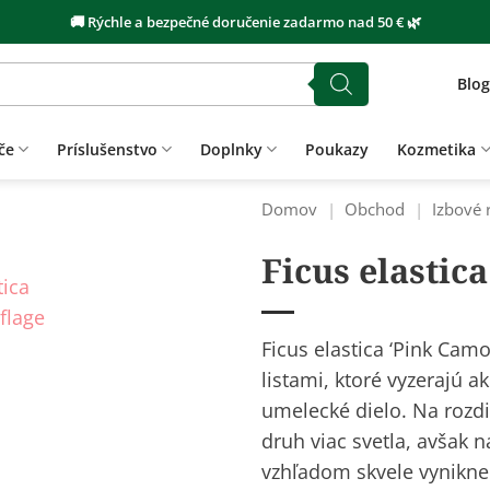
🚚 Rýchle a bezpečné doručenie zadarmo nad 50 € 🌿
Blog
če
Príslušenstvo
Doplnky
Poukazy
Kozmetika
Domov
|
Obchod
|
Izbové 
Ficus elastic
Ficus elastica ‘Pink Cam
listami, ktoré vyzerajú 
umelecké dielo. Na rozdi
druh viac svetla, avšak 
vzhľadom skvele vynikne