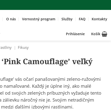
O nás
Vernostný program
Služby
FAQ
Kontakty
Prihlásenie
Košík
rastliny
|
Fikusy
a ‘Pink Camouflage’ veľký
ouflage’ vás očarí panašovanými zeleno-ružovými
ako namaľované. Každý je úplne iný, ako malé
el od svojich zelených príbuzných vyžaduje tento
na zálievku náročný nie je. Svojim netradičným
 medzi ďalšími izbovými rastlinami.