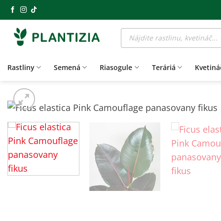
Skip
to
Products
content
search
Rastliny
Semená
Riasogule
Teráriá
Kvetiná