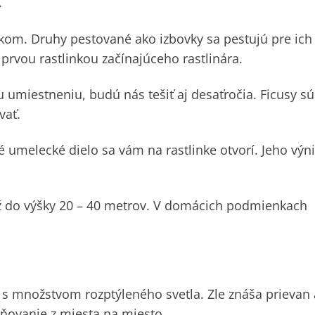
.
íkom. Druhy pestované ako izbovky sa pestujú pre ich
 prvou rastlinkou začínajúceho rastlinára.
umiestneniu, budú nás tešiť aj desaťročia. Ficusy sú
vať.
lé umelecké dielo sa vám na rastlinke otvorí. Jeho vý
 až do výšky 20 – 40 metrov. V domácich podmienkach
s množstvom rozptýleného svetla. Zle znáša prievan 
tňovanie z miesta na miesto.