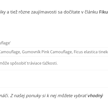
iky a tiež rôzne zaujímavosti sa dočítate v článku
Fiku
flage’
Camouflage, Gumovník Pink Camouflage, Ficus elastica tinek
y môže spôsobiť tráviace ťažkosti.
áči. Z našej ponuky si k nej môžete vybrať
vhodný