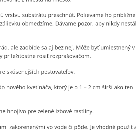
ú vrstvu substrátu preschnúť. Polievame ho približne
k zálievku obmedzíme. Dávame pozor, aby nikdy nestá
ád, ale zaobíde sa aj bez nej. Môže byť umiestnený v
y príležitostne rosiť rozprašovačom.
re skúsenejších pestovateľov.
 nového kvetináča, ktorý je o 1 – 2 cm širší ako ten
me hnojivo pre zelené izbové rastliny.
mi zakorenenými vo vode či pôde. Je vhodné použiť 