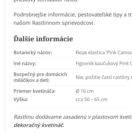
Podrobnejšie informácie, pestovateľské tipy a tr
našom Rastlinnom sprievodcovi.
Ďalšie informácie
Botanický názov:
Ficus
elastica ‘Pink Camou
Iné názvy:
Figovník kaučukový Pink 
Bezpečný pre domácich
Nie, požitie častí rastlin
miláčikov a deti:
Priemer kvetináča:
Ø 16 cm
Výška:
cca 50 – 65 cm
Rastlinu dodávame zasadenú v plastovom kvetin
dekoračný kvetináč
.