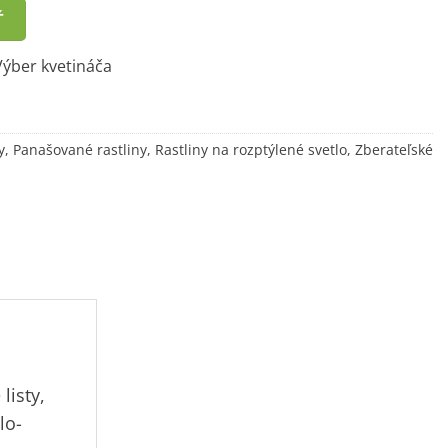
Ť
ýber kvetináča
y
,
Panašované rastliny
,
Rastliny na rozptýlené svetlo
,
Zberateľské
listy,
lo-