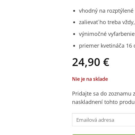
vhodný na rozptýlené 
zalievať ho treba vžd
výnimočné vyfarbenie 
priemer kvetináča 16
24,90
€
Nie je na sklade
Pridajte sa do zoznamu
naskladnení tohto produ
Enter
your
email