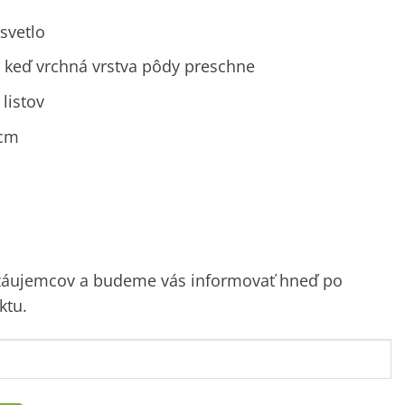
svetlo
y, keď vrchná vrstva pôdy preschne
listov
 cm
 záujemcov a budeme vás informovať hneď po
ktu.