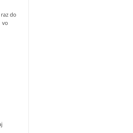
 raz do
l vo
aj