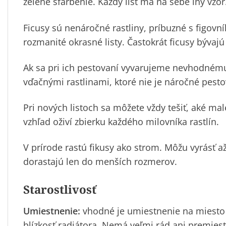
zelené sfarbenie. Každý list má na sebe iný vzor
Ficusy sú nenáročné rastliny, príbuzné s figovn
rozmanité okrasné listy. Častokrát ficusy bývajú
Ak sa pri ich pestovaní vyvarujeme nevhodnému 
vďačnými rastlinami, ktoré nie je náročné pesto
Pri nových listoch sa môžete vždy tešiť, aké ma
vzhľad oživí zbierku každého milovníka rastlín.
V prírode rastú fikusy ako strom. Môžu vyrásť
dorastajú len do menších rozmerov.
Starostlivosť
Umiestnenie:
vhodné je umiestnenie na miesto 
blízkosť radiátora. Nemá veľmi rád ani premies