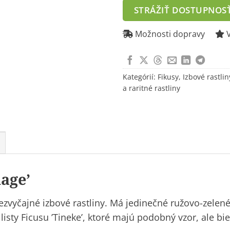
address
STRÁŽIŤ DOSTUPNOS
to
join
Možnosti dopravy
V
the
waitlist
for
Kategórií:
Fikusy
,
Izbové rastlin
this
a raritné rastliny
product
lage’
ezvyčajné izbové rastliny. Má jedinečné ružovo-zelené 
isty Ficusu ’Tineke’, ktoré majú podobný vzor, ale bie