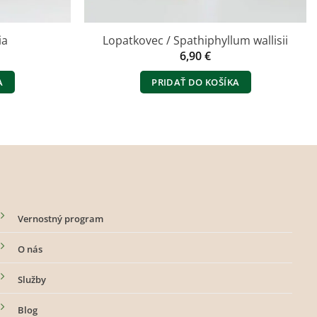
ia
Lopatkovec / Spathiphyllum wallisii
6,90
€
A
PRIDAŤ DO KOŠÍKA
Vernostný program
O nás
Služby
Blog