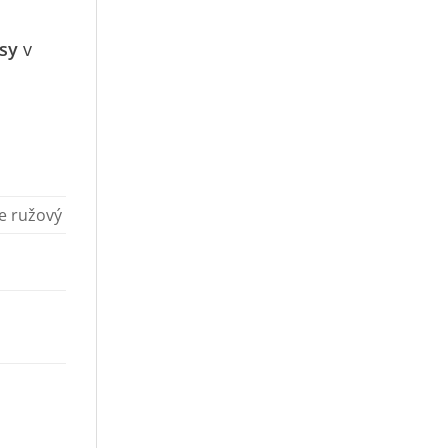
sy
v
e ružový