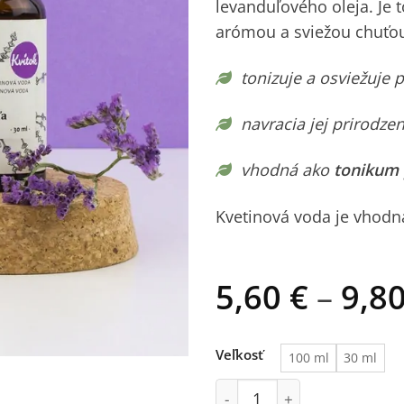
levanduľového oleja. Je 
arómou a sviežou chuťo
tonizuje a osviežuje 
navracia jej prirodzen
vhodná ako
tonikum p
Kvetinová voda je vhodn
5,60
€
–
9,8
Veľkosť
100 ml
30 ml
množstvo Kvitok – Kvetino