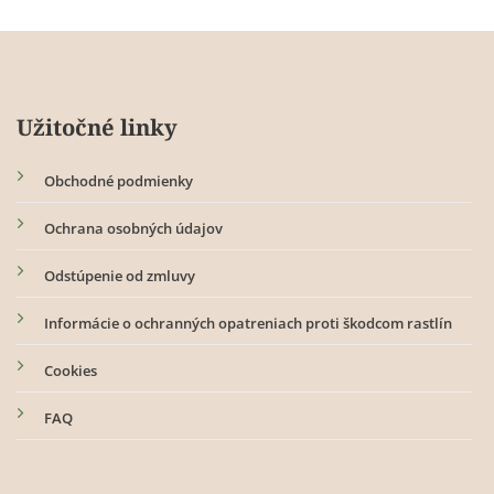
má
viacero
variantov.
Možnosti
Užitočné linky
si
môžete
Obchodné podmienky
vybrať
na
Ochrana osobných údajov
stránke
produktu.
Odstúpenie od zmluvy
Informácie o ochranných opatreniach proti škodcom rastlín
Cookies
FAQ