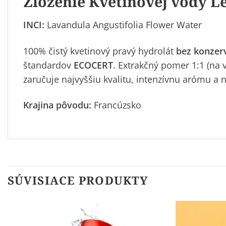
Zloženie Kvetinovej vody L
INCI:
Lavandula
Angustifolia Flower Water
100% čistý kvetinový pravý hydrolát
bez konzer
štandardov
ECOCERT
. Extrakčný pomer 1:1 (na 
zaručuje najvyššiu kvalitu, intenzívnu arómu a 
Krajina pôvodu:
Francúzsko
SÚVISIACE PRODUKTY