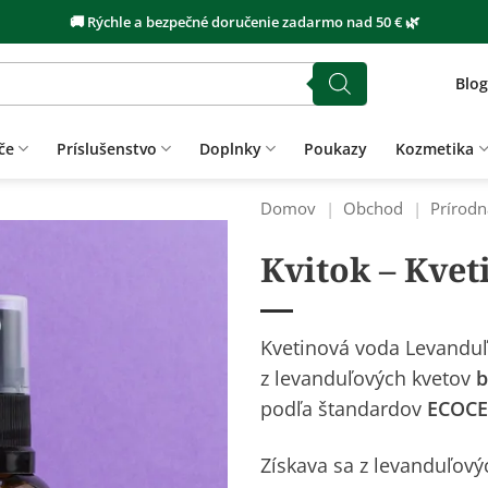
🚚 Rýchle a bezpečné doručenie zadarmo nad 50 € 🌿
Blog
če
Príslušenstvo
Doplnky
Poukazy
Kozmetika
Domov
|
Obchod
|
Prírodn
Kvitok – Kve
Kvetinová voda Levanduľa
z levanduľových kvetov
b
podľa štandardov
ECOCE
Získava sa z levanduľovýc