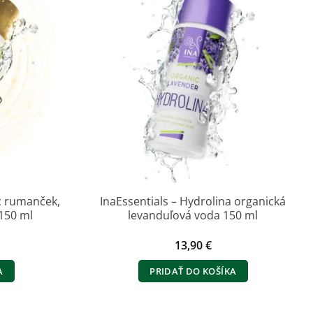
ic rumanček,
InaEssentials – Hydrolina organická
150 ml
levanduľová voda 150 ml
13,90
€
A
PRIDAŤ DO KOŠÍKA