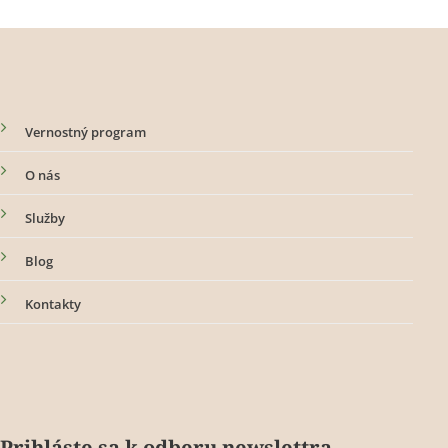
Vernostný program
O nás
Služby
Blog
Kontakty
Prihláste sa k odberu newslettra