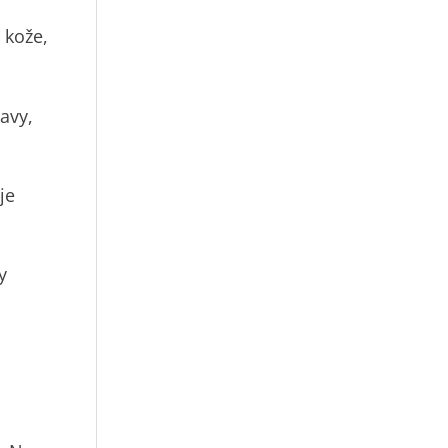
 kože,
avy,
je
y