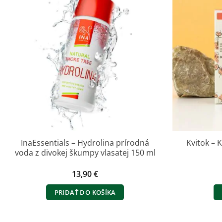
InaEssentials – Hydrolina prírodná
Kvitok –
voda z divokej škumpy vlasatej 150 ml
13,90
€
PRIDAŤ DO KOŠÍKA