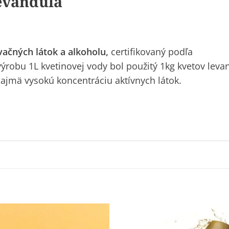
evanduľa
vačných látok a alkoholu,
certifikovaný podľa
výrobu 1L kvetinovej vody bol použitý 1kg kvetov leva
najmä vysokú koncentráciu aktívnych látok.