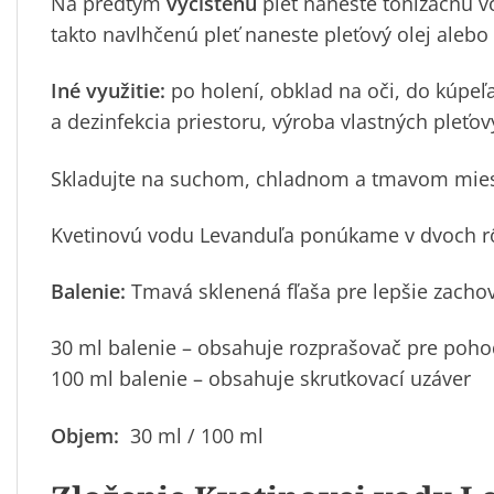
Na predtým
vyčistenú
pleť naneste tonizačnú 
takto navlhčenú pleť naneste pleťový olej alebo
Iné využitie:
po holení, obklad na oči, do kúpeľa
a dezinfekcia priestoru, výroba vlastných pleť
Skladujte na suchom, chladnom a tmavom mieste
Kvetinovú vodu Levanduľa ponúkame v dvoch rô
Balenie:
Tmavá sklenená fľaša pre lepšie zachova
30 ml balenie – obsahuje rozprašovač pre poho
100 ml balenie – obsahuje skrutkovací uzáver
Objem:
30 ml / 100 ml