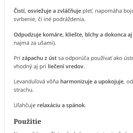
Čistí, osviežuje a zvláčňuje
pleť, napomáha boj
svrbenie, či iné podráždenia.
Odpudzuje komáre, kliešte, blchy a dokonca aj 
najmä za ušami).
Pri
zápachu z úst
sa odporúča používať ako ústn
vhodný aj pri
liečení vredov
.
Levanduľová vôňa
harmonizuje a upokojuje
, o
strachu.
Uľahčuje
relaxáciu a spánok
.
Použitie