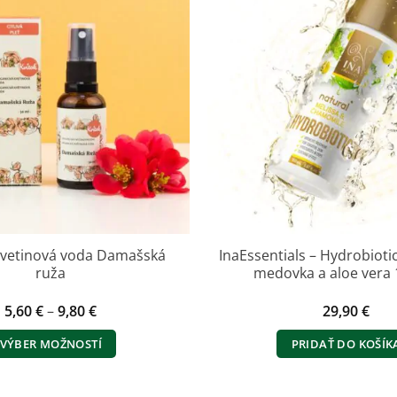
 Kvetinová voda Damašská
InaEssentials – Hydrobiot
ruža
medovka a aloe vera 
Price
5,60
€
–
9,80
€
29,90
€
range:
5,60 €
VÝBER MOŽNOSTÍ
PRIDAŤ DO KOŠÍK
through
9,80 €
Tento
produkt