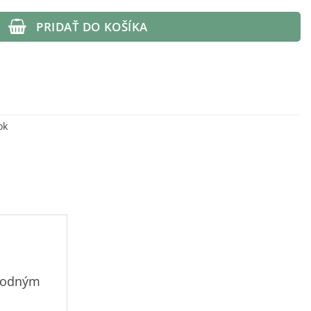
9,80 €
PRIDAŤ DO KOŠÍKA
ok
vhodným