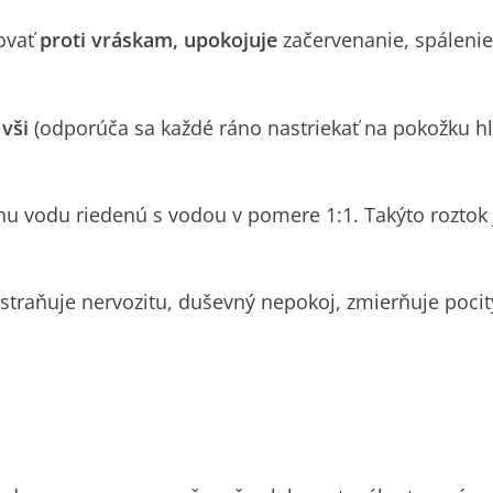
ovať
proti vráskam, upokojuje
začervenanie, spálenie
vši
(odporúča sa každé ráno nastriekať na pokožku hl
u vodu riedenú s vodou v pomere 1:1. Takýto roztok 
dstraňuje nervozitu, duševný nepokoj, zmierňuje pocit