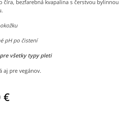
to číra, bezfarebná kvapalina s čerstvou bylinnou
u.
pokožku
é pH po čistení
re všetky typy pleti
á aj pre vegánov.
Price
0
€
range:
5,60 €
through
vá voda Levanduľa