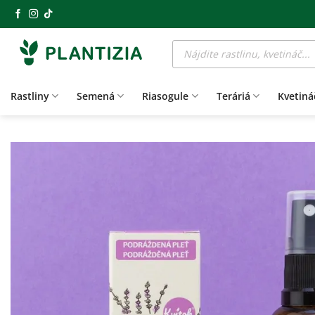
Skip
to
Products
content
search
Rastliny
Semená
Riasogule
Teráriá
Kvetiná