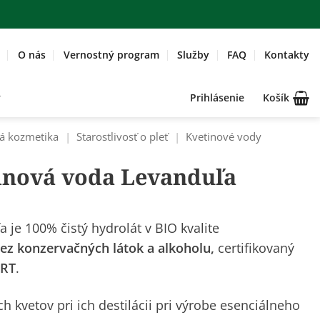
O nás
Vernostný program
Služby
FAQ
Kontakty
Prihlásenie
Košík
á kozmetika
|
Starostlivosť o pleť
|
Kvetinové vody
tinová voda Levanduľa
 je 100% čistý hydrolát v BIO kvalite
ez konzervačných látok a alkoholu,
certifikovaný
RT
.
h kvetov pri ich destilácii pri výrobe esenciálneho