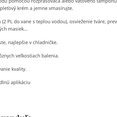
vodu pomocou rozprašovača alebo vatového tampónu
 pleťový krém a jemne vmasírujte.
 (2 PL do vane s teplou vodou), osvieženie tváre, pre
ových masiek…
, najlepšie v chladničke.
znych veľkostiach balenia.
nie kvality.
dlnú aplikáciu