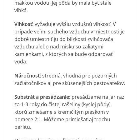
mäkkou vodou. Jej pôda by mala byť stále
vlhká.
Vlhkosť:
vyžaduje vyššiu vzdušnú vlhkosť. V
prípade veľmi suchého vzduchu v miestnosti je
dobré umiestniť ju do blízkosti zvlhčovača
vzduchu alebo nad misku so zaliatymi
kamienkami, z ktorých sa bude odparovať
voda.
Náročnosť:
stredná, vhodná pre pozorných
začiatočníkov aj pre skúsenejších pestovateľov.
Substrát a presádzanie:
presádzame na jar raz
za 1-3 roky do čistej rašeliny (kyslej pôdy),
ktorú zmiešame s kremičitým pieskom v
pomere 2:1. Môžeme primiešať aj trochu
perlitu.