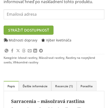
informovať hneď po naskladnení tohto produktu.
Enter
your
email
address
STRÁŽIŤ DOSTUPNOSŤ
to
join
Možnosti dopravy
Výber kvetináča
the
waitlist
for
Kategórie:
Izbové rastliny
,
Mäsožravé rastliny
,
Rastliny na rozptýlené
this
svetlo
,
Vlhkomilné rastliny
product
Popis
Ďalšie informácie
Recenzie (1)
Poradňa
Sarracenia – mäsožravá rastlina