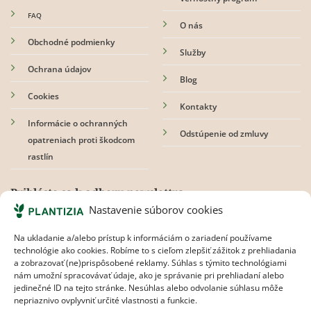
FAQ
O nás
Obchodné podmienky
Služby
Ochrana údajov
Blog
Cookies
Kontakty
Informácie o ochranných
Odstúpenie od zmluvy
opatreniach proti škodcom
rastlín
Prihláste sa k odberu newslettra
Nastavenie súborov cookies
Na ukladanie a/alebo prístup k informáciám o zariadení používame
technológie ako cookies. Robíme to s cieľom zlepšiť zážitok z prehliadania
Súhlasím s
pravidlami ochrany osobných údajov.
a zobrazovať (ne)prispôsobené reklamy. Súhlas s týmito technológiami
nám umožní spracovávať údaje, ako je správanie pri prehliadaní alebo
jedinečné ID na tejto stránke. Nesúhlas alebo odvolanie súhlasu môže
nepriaznivo ovplyvniť určité vlastnosti a funkcie.