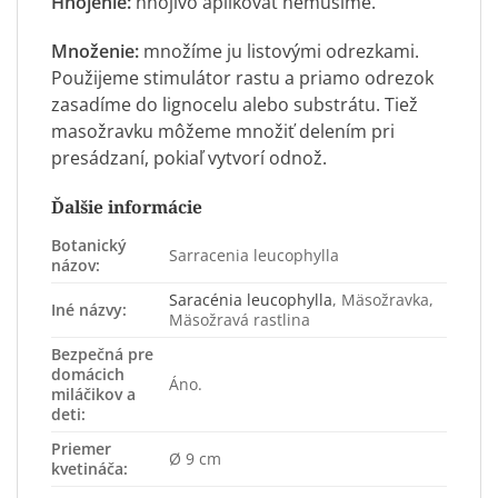
Hnojenie:
hnojivo aplikovať nemusíme.
Množenie:
množíme ju listovými odrezkami.
Použijeme stimulátor rastu a priamo odrezok
zasadíme do lignocelu alebo substrátu. Tiež
masožravku môžeme množiť delením pri
presádzaní, pokiaľ vytvorí odnož.
Ďalšie informácie
Botanický
Sarracenia leucophylla
názov:
Saracénia leucophylla
, Mäsožravka,
Iné názvy:
Mäsožravá rastlina
Bezpečná pre
domácich
Áno.
miláčikov a
deti:
Priemer
Ø 9 cm
kvetináča: