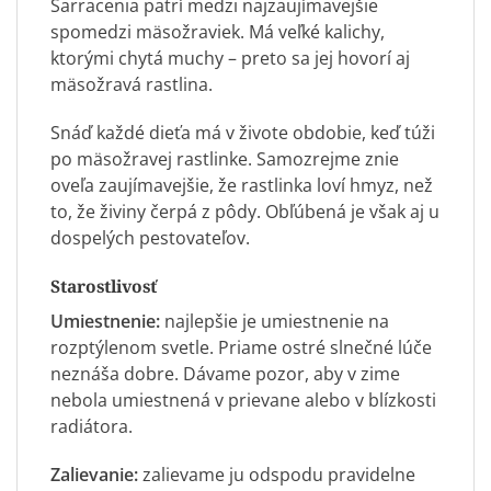
Sarracenia patrí medzi najzaujímavejšie
spomedzi mäsožraviek. Má veľké kalichy,
ktorými chytá muchy – preto sa jej hovorí aj
mäsožravá rastlina.
Snáď každé dieťa má v živote obdobie, keď túži
po mäsožravej rastlinke. Samozrejme znie
oveľa zaujímavejšie, že rastlinka loví hmyz, než
to, že živiny čerpá z pôdy. Obľúbená je však aj u
dospelých pestovateľov.
Starostlivosť
Umiestnenie:
najlepšie je umiestnenie na
rozptýlenom svetle. Priame ostré slnečné lúče
neznáša dobre. Dávame pozor, aby v zime
nebola umiestnená v prievane alebo v blízkosti
radiátora.
Zalievanie:
zalievame ju odspodu pravidelne