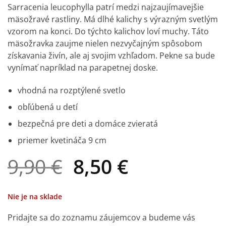
Hodnotenie
1
Sarracenia leucophylla patrí medzi najzaujímavejšie
5
z 5 na
mäsožravé rastliny. Má dlhé kalichy s výrazným svetlým
základe
zákazníckej
vzorom na konci. Do týchto kalichov loví muchy. Táto
recenzie
mäsožravka zaujme nielen nezvyčajným spôsobom
získavania živín, ale aj svojim vzhľadom. Pekne sa bude
vynímať napríklad na parapetnej doske.
vhodná na rozptýlené svetlo
obľúbená u detí
bezpečná pre deti a domáce zvieratá
priemer kvetináča 9 cm
Pôvodná
Aktuálna
9,90
€
8,50
€
cena
cena
bola:
je:
Nie je na sklade
9,90 €.
8,50 €.
Pridajte sa do zoznamu záujemcov a budeme vás