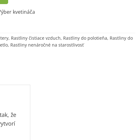
ýber kvetináča
tery
,
Rastliny čistiace vzduch
,
Rastliny do polotieňa
,
Rastliny do
etlo
,
Rastliny nenáročné na starostlivosť
ak, že
ytvorí