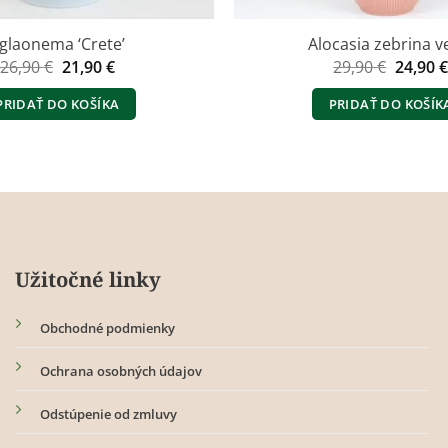
glaonema ‘Crete’
Alocasia zebrina v
Pôvodná
Aktuálna
Pôvod
26,90
€
21,90
€
29,90
€
24,90
cena
cena
cena
bola:
je:
bola:
PRIDAŤ DO KOŠÍKA
PRIDAŤ DO KOŠÍK
26,90 €.
21,90 €.
29,90 €
Užitočné linky
Obchodné podmienky
Ochrana osobných údajov
Odstúpenie od zmluvy