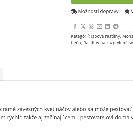
to
join
Možnosti dopravy
V
the
waitlist
for
Kategórií:
Izbové rastliny
,
Mons
this
tieňa
,
Rastliny na rozptýlené sv
product
acramé závesných kvetináčov alebo sa môže pestovať t
kom rýchlo takže aj začínajúcemu pestovateľovi doma v