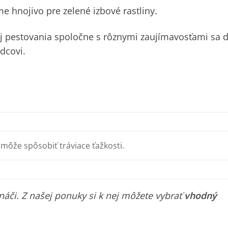
me hnojivo pre zelené izbové rastliny.
 jej pestovania spoločne s rôznymi zaujímavosťami sa d
dcovi.
ny môže spôsobiť tráviace ťažkosti.
áči. Z našej ponuky si k nej môžete vybrať
vhodný