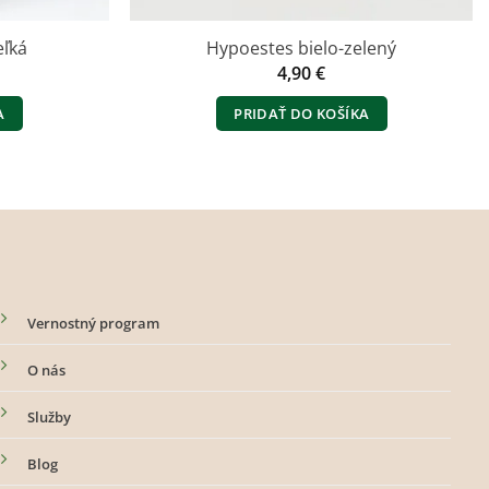
eľká
Hypoestes bielo-zelený
ná
Aktuálna
€
4,90
€
cena
je:
A
PRIDAŤ DO KOŠÍKA
.
24,90 €.
Vernostný program
O nás
Služby
Blog