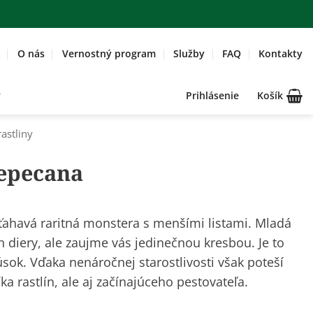
O nás
Vernostný program
Služby
FAQ
Kontakty
Prihlásenie
Košík
rastliny
tepecana
ťahavá raritná monstera s menšími listami. Mladá
och diery, ale zaujme vás jedinečnou kresbou. Je to
úsok. Vďaka nenáročnej starostlivosti však poteší
a rastlín, ale aj začínajúceho pestovateľa.