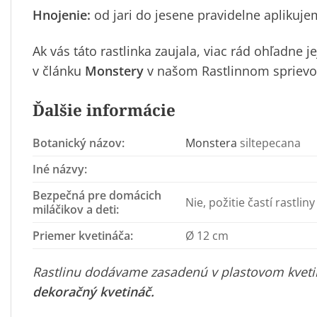
Hnojenie:
od jari do jesene pravidelne aplikuje
Ak vás táto rastlinka zaujala, viac rád ohľadne
v článku
Monstery
v našom Rastlinnom sprievo
Ďalšie informácie
Botanický názov:
Monstera
siltepecana
Iné názvy:
Bezpečná pre domácich
Nie, požitie častí rastli
miláčikov a deti:
Priemer kvetináča:
Ø 12 cm
Rastlinu dodávame zasadenú v plastovom kvetin
dekoračný kvetináč
.