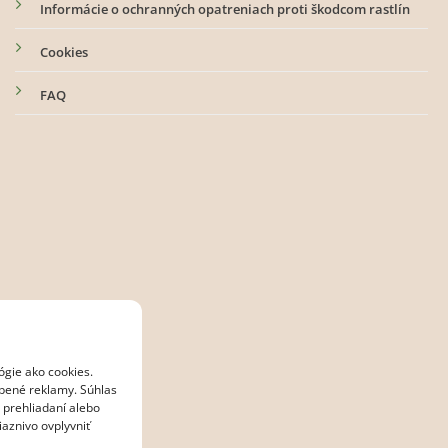
Informácie o ochranných opatreniach proti škodcom rastlín
Cookies
FAQ
ógie ako cookies.
obené reklamy. Súhlas
 prehliadaní alebo
aznivo ovplyvniť