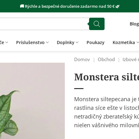
🚚 Rýchle a bezpečné doručenie zadarmo nad 50 € 🌿
Blog
če
Príslušenstvo
Doplnky
Poukazy
Kozmetika
Domov
|
Obchod
|
Izbové 
Monstera sil
Monstera siltepecana je 
rastlina síce ešte v list
netradičný zberateľský k
nielen vášnivého milovník