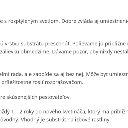
e s rozptýleným svetlom. Dobre zvláda aj umiestneni
ú vrstvu substrátu preschnúť. Polievame ju približne 
k zálievku obmedzíme. Dávame pozor, aby nikdy nestá
mi rada, ale zaobíde sa aj bez nej. Môže byť umiest
y príležitostne rosiť rozprašovačom.
pre skúsenejších pestovateľov.
aždý 1 – 2 roky do nového kvetináča, ktorý má približ
ôvodný. Vhodný je substrát na izbové rastliny.