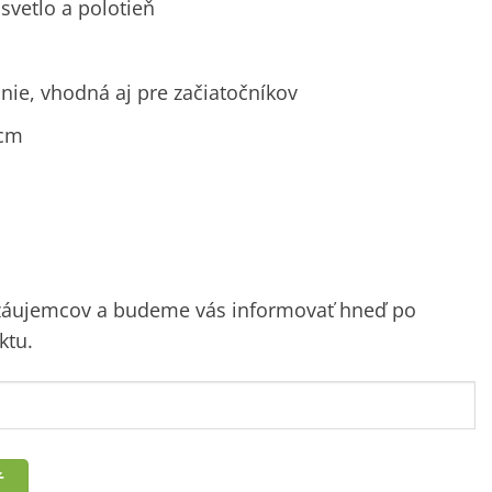
svetlo a polotieň
ie, vhodná aj pre začiatočníkov
 cm
 záujemcov a budeme vás informovať hneď po
ktu.
Ť