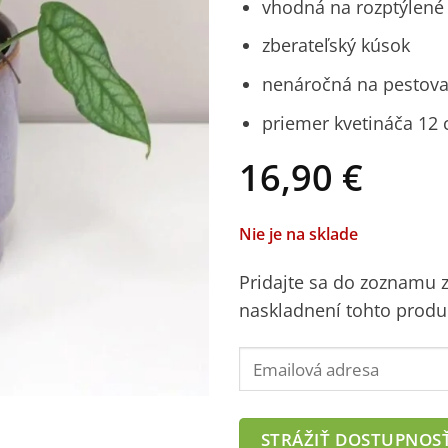
vhodná na rozptýlené 
zberateľský kúsok
nenáročná na pestovan
priemer kvetináča 12
16,90
€
Nie je na sklade
Pridajte sa do zoznamu
naskladnení tohto produ
Enter
your
email
address
STRÁŽIŤ DOSTUPNOS