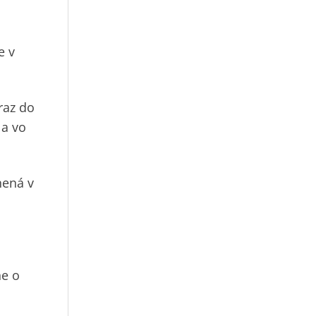
e v
raz do
la vo
nená v
ne o