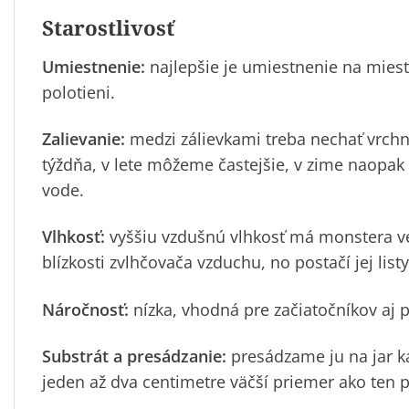
Starostlivosť
Umiestnenie:
najlepšie je umiestnenie na miest
polotieni.
Zalievanie:
medzi zálievkami treba nechať vrchn
týždňa, v lete môžeme častejšie, v zime naopa
vode.
Vlhkosť:
vyššiu vzdušnú vlhkosť má monstera veľ
blízkosti zvlhčovača vzduchu, no postačí jej list
Náročnosť:
nízka, vhodná pre začiatočníkov aj 
Substrát a presádzanie:
presádzame ju na jar k
jeden až dva centimetre väčší priemer ako ten p