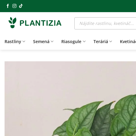
Skip
to
Products
content
search
Rastliny
Semená
Riasogule
Teráriá
Kvetiná