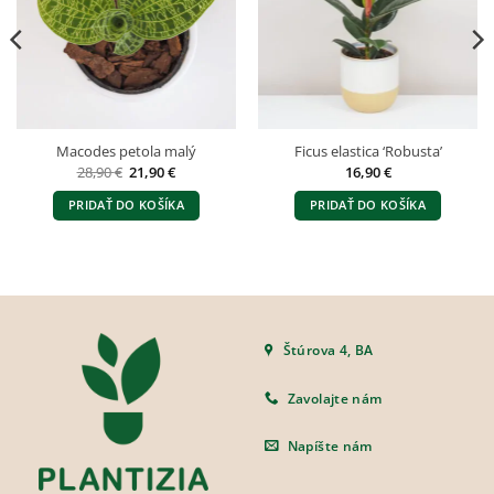
Macodes petola malý
Ficus elastica ‘Robusta’
Pôvodná
Aktuálna
28,90
€
21,90
€
16,90
€
cena
cena
bola:
je:
PRIDAŤ DO KOŠÍKA
PRIDAŤ DO KOŠÍKA
28,90 €.
21,90 €.
Štúrova 4, BA
Zavolajte nám
Napíšte nám