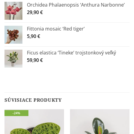
Orchidea Phalaenopsis ‘Anthura Narbonne’
29,90
€
Fittonia mosaic ‘Red tiger’
5,90
€
Ficus elastica ‘Tineke’ trojstonkový veľký
59,90
€
SÚVISIACE PRODUKTY
-24%