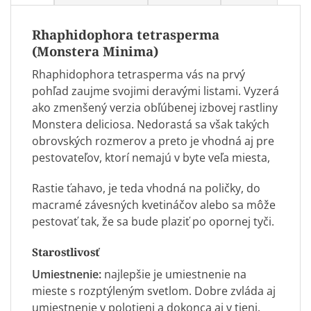
Rhaphidophora tetrasperma
(Monstera Minima)
Rhaphidophora tetrasperma vás na prvý
pohľad zaujme svojimi deravými listami. Vyzerá
ako zmenšený verzia obľúbenej izbovej rastliny
Monstera deliciosa. Nedorastá sa však takých
obrovských rozmerov a preto je vhodná aj pre
pestovateľov, ktorí nemajú v byte veľa miesta,
Rastie ťahavo, je teda vhodná na poličky, do
macramé závesných kvetináčov alebo sa môže
pestovať tak, že sa bude plaziť po opornej tyči.
Starostlivosť
Umiestnenie:
najlepšie je umiestnenie na
mieste s rozptýleným svetlom. Dobre zvláda aj
umiestnenie v polotieni a dokonca aj v tieni.