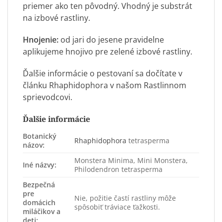
priemer ako ten pôvodný. Vhodný je substrát
na izbové rastliny.
Hnojenie:
od jari do jesene pravidelne
aplikujeme hnojivo pre zelené izbové rastliny.
Ďalšie informácie o pestovaní sa dočítate v
článku
Rhaphidophora
v našom Rastlinnom
sprievodcovi.
Ďalšie informácie
Botanický
Rhaphidophora
tetrasperma
názov:
Monstera Minima, Mini Monstera,
Iné názvy:
Philodendron tetrasperma
Bezpečná
pre
Nie, požitie častí rastliny môže
domácich
spôsobiť tráviace ťažkosti.
miláčikov a
deti: