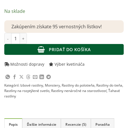
Na sklade
Zakúpením získate 95 vernostných lístkov!
množstvo Rhaphidophora tetrasperma (Monstera Minima)
PRIDAŤ DO KOŠÍKA
Možnosti dopravy
Výber kvetináča
Kategórií:
Izbové rastliny
,
Monstery
,
Rastliny do polotieňa
,
Rastliny do tieňa
,
Rastliny na rozptýlené svetlo
,
Rastliny nenáročné na starostlivosť
,
Ťahavé
rastliny
Popis
Ďalšie informácie
Recenzie (5)
Poradňa