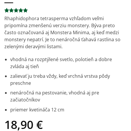
Hodnotenie
5
Rhaphidophora tetrasperma vzhľadom veľmi
5
z 5 na
pripomína zmenšenú verziu monstery. Býva preto
základe
zákazníckych
často označovaná aj Monstera Minima, aj keď medzi
recenzií
monstery nepatrí. Je to nenáročná ťahavá rastlina so
zelenými deravými listami.
vhodná na rozptýlené svetlo, polotieň a dobre
zvláda aj tieň
zalievať ju treba vždy, keď vrchná vrstva pôdy
preschne
nenáročná na pestovanie, vhodná aj pre
začiatočníkov
priemer kvetináča 12 cm
18,90
€