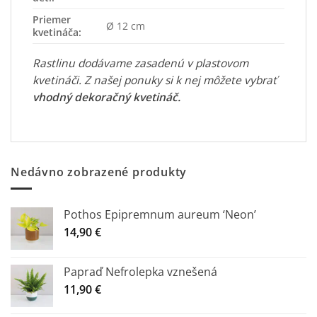
Priemer
Ø 12 cm
kvetináča:
Rastlinu dodávame zasadenú v plastovom
kvetináči. Z našej ponuky si k nej môžete vybrať
vhodný dekoračný kvetináč
.
Nedávno zobrazené produkty
Pothos Epipremnum aureum ‘Neon’
14,90
€
Papraď Nefrolepka vznešená
11,90
€