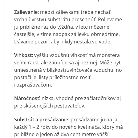
Zalievanie:
medzi zálievkami treba nechať
vrchnú vrstvu substrátu preschnúť. Polievame
ju približne raz do týždňa, v lete môžeme
častejšie, v zime naopak zálievku obmedzíme.
Dávame pozor, aby nikdy nestála vo vode.
Vlhkosť:
vyššiu vzdušnú vlhkosť má monstera
veľmi rada, ale zaobíde sa aj bez nej. Môže byť
umiestnená v blízkosti zvlhčovača vzduchu, no
postačí jej listy príležitostne rosiť
rozprašovačom.
Náročnosť:
nízka, vhodná pre začiatočníkov aj
pre skúsenejších pestovateľov.
Substrát a presádzanie:
presádzame ju na jar
každý 1 – 2 roky do nového kvetináča, ktorý má
približne o jeden až dva centimetre väčší