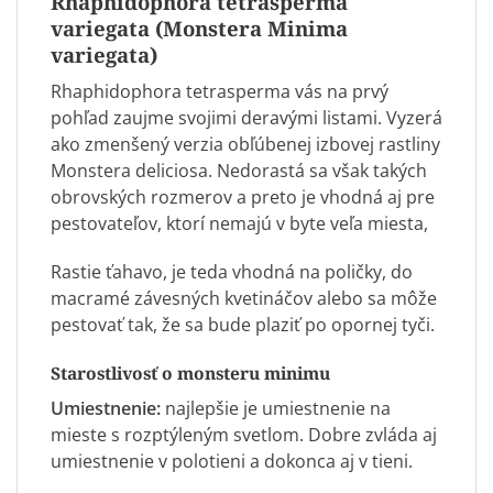
Rhaphidophora tetrasperma
variegata (Monstera Minima
variegata)
Rhaphidophora tetrasperma vás na prvý
pohľad zaujme svojimi deravými listami. Vyzerá
ako zmenšený verzia obľúbenej izbovej rastliny
Monstera deliciosa. Nedorastá sa však takých
obrovských rozmerov a preto je vhodná aj pre
pestovateľov, ktorí nemajú v byte veľa miesta,
Rastie ťahavo, je teda vhodná na poličky, do
macramé závesných kvetináčov alebo sa môže
pestovať tak, že sa bude plaziť po opornej tyči.
Starostlivosť o monsteru minimu
Umiestnenie:
najlepšie je umiestnenie na
mieste s rozptýleným svetlom. Dobre zvláda aj
umiestnenie v polotieni a dokonca aj v tieni.