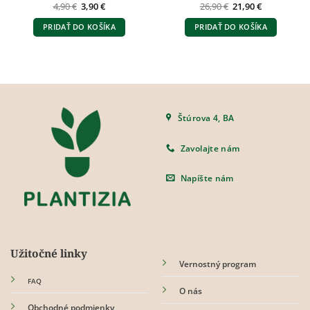
Pôvodná
Aktuálna
Pôvodná
Aktuálna
4,90
€
3,90
€
26,90
€
21,90
€
cena
cena
cena
cena
bola:
je:
bola:
je:
PRIDAŤ DO KOŠÍKA
PRIDAŤ DO KOŠÍKA
4,90 €.
3,90 €.
26,90 €.
21,90 €.
Štúrova 4, BA
Zavolajte nám
Napíšte nám
Užitočné linky
Vernostný program
FAQ
O nás
Obchodné podmienky