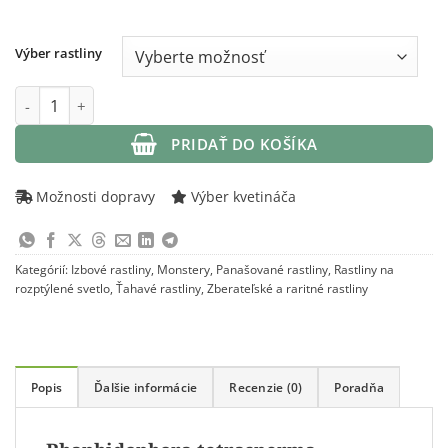
range:
79,90 €
Výber rastliny
throug
množstvo Rhaphidophora tetrasperma variegata (Monstera Mi
89,90 €
PRIDAŤ DO KOŠÍKA
Možnosti dopravy
Výber kvetináča
Kategórií:
Izbové rastliny
,
Monstery
,
Panašované rastliny
,
Rastliny na
rozptýlené svetlo
,
Ťahavé rastliny
,
Zberateľské a raritné rastliny
Popis
Ďalšie informácie
Recenzie (0)
Poradňa