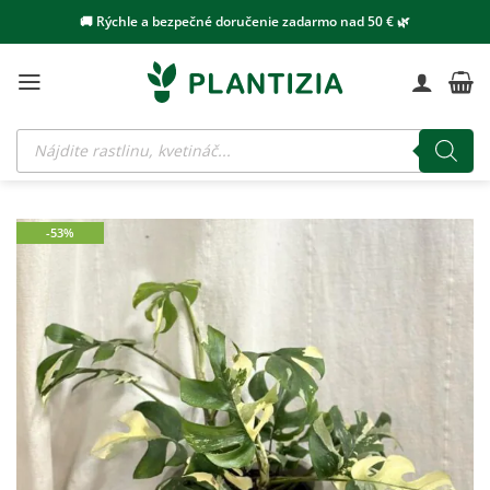
Skip
🚚 Rýchle a bezpečné doručenie zadarmo nad 50 € 🌿
to
content
Products
search
-53%