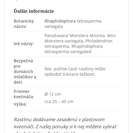
Ďalšie informácie
Botanický
Rhaphidophora
tetrasperma
názov:
variegata
Panašovaná Monstera Minima, Mini
Monstera variegata, Philodendron
Iné názvy:
tetrasperma, Rhaphidophora
tetrasperma variegated
Bezpečná
pre
Nie, požitie častí rastliny môže
domácich
spôsobiť tráviace ťažkosti.
miláčikov a
deti:
Priemer
Ø 12 cm
kvetináča:
cca 25 – 45 cm
Výška:
Rastlinu dodávame zasadenú v plastovom
kvetináči. Z našej ponuky si k nej môžete vybrať