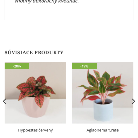
vhodný dekoračný kvetináč
.
SÚVISIACE PRODUKTY
-20%
-19%
Hypoestes červený
Aglaonema ‘Crete’