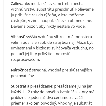
Zalievanie:
medzi zálievkami treba nechať
vrchnú vrstvu substrátu preschnúť. Polievame
ju približne raz do týždňa, v lete môžeme
častejšie, v zime naopak zálievku obmedzíme.
Dávame pozor, aby nikdy nestála vo vode.
Vlhkosť:
vyššiu vzdušnú vlhkosť má monstera
veľmi rada, ale zaobíde sa aj bez nej. Môže byť
umiestnená v blízkosti zvlhčovača vzduchu, no
postačí jej listy príležitostne rosiť
rozprašovačom.
Náročnosť:
stredná, vhodná pre skúsenejších
pestovateľov.
Substrát a presádzanie:
presádzame ju na jar
každý 1 – 2 roky do nového kvetináča, ktorý má
približne o jeden až dva centimetre väčší
priemer ako ten pôvodný. Vhodný je substrát