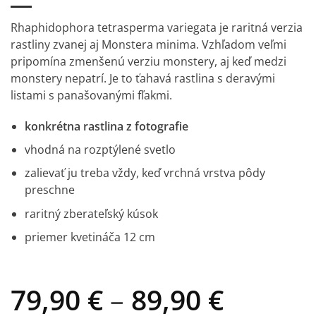
Rhaphidophora tetrasperma variegata je raritná verzia
rastliny zvanej aj Monstera minima. Vzhľadom veľmi
pripomína zmenšenú verziu monstery, aj keď medzi
monstery nepatrí. Je to ťahavá rastlina s deravými
listami s panašovanými fľakmi.
konkrétna rastlina z fotografie
vhodná na rozptýlené svetlo
zalievať ju treba vždy, keď vrchná vrstva pôdy
preschne
raritný zberateľský kúsok
priemer kvetináča 12 cm
Price
79,90
€
–
89,90
€