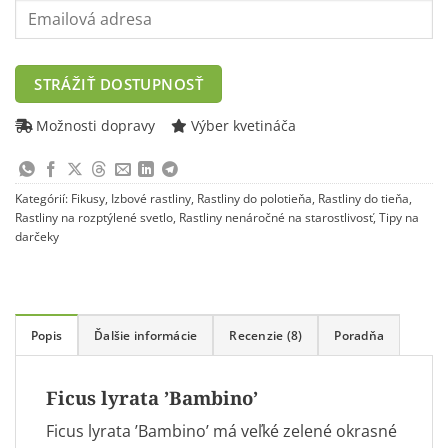
Enter
your
email
address
STRÁŽIŤ DOSTUPNOSŤ
to
join
Možnosti dopravy
Výber kvetináča
the
waitlist
for
Kategórií:
Fikusy
,
Izbové rastliny
,
Rastliny do polotieňa
,
Rastliny do tieňa
,
this
Rastliny na rozptýlené svetlo
,
Rastliny nenáročné na starostlivosť
,
Tipy na
product
darčeky
Popis
Ďalšie informácie
Recenzie (8)
Poradňa
Ficus lyrata ’Bambino’
Ficus lyrata ’Bambino’ má veľké zelené okrasné