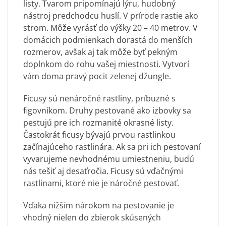
listy. Tvarom pripomínajú lýru, hudobný
nástroj predchodcu huslí. V prírode rastie ako
strom. Môže vyrásť do výšky 20 – 40 metrov. V
domácich podmienkach dorastá do menších
rozmerov, avšak aj tak môže byť pekným
doplnkom do rohu vašej miestnosti. Vytvorí
vám doma pravý pocit zelenej džungle.
Ficusy sú nenáročné rastliny, príbuzné s
figovníkom. Druhy pestované ako izbovky sa
pestujú pre ich rozmanité okrasné listy.
Častokrát ficusy bývajú prvou rastlinkou
začínajúceho rastlinára. Ak sa pri ich pestovaní
vyvarujeme nevhodnému umiestneniu, budú
nás tešiť aj desaťročia. Ficusy sú vďačnými
rastlinami, ktoré nie je náročné pestovať.
Vďaka nižším nárokom na pestovanie je
vhodný nielen do zbierok skúsených