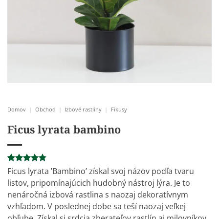
Domov
|
Obchod
|
Izbové rastliny
|
Fikusy
Ficus lyrata bambino
Hodnotenie
8
Ficus lyrata ’Bambino’ získal svoj názov podľa tvaru
4.75
z 5
listov, pripomínajúcich hudobný nástroj lýra. Je to
na základe
zákazníckych
nenáročná izbová rastlina s naozaj dekoratívnym
recenzií
vzhľadom. V poslednej dobe sa teší naozaj veľkej
obľube. Získal si srdcia zberateľov rastlín aj milovníkov