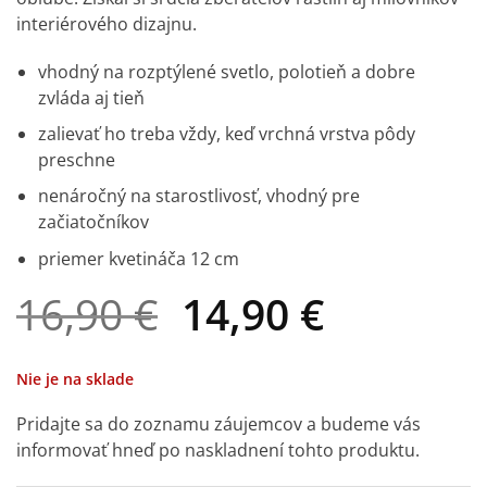
interiérového dizajnu.
vhodný na rozptýlené svetlo, polotieň a dobre
zvláda aj tieň
zalievať ho treba vždy, keď vrchná vrstva pôdy
preschne
nenáročný na starostlivosť, vhodný pre
začiatočníkov
priemer kvetináča 12 cm
Pôvodná
Aktuáln
16,90
€
14,90
€
cena
cena
bola:
je:
Nie je na sklade
16,90 €.
14,90 €.
Pridajte sa do zoznamu záujemcov a budeme vás
informovať hneď po naskladnení tohto produktu.