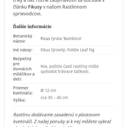
triky a tiež rôzne zaujímavosti sa dočítate v
článku
Fikusy
v našom Rastlinnom
sprievodcovi.
Ďalšie informácie
Botanický
Ficus
lyrata ’Bambino’
názov:
Iné názvy:
Fikus lýrovitý, Fiddle Leaf Fig
Bezpečný
pre
Nie, požitie častí rastliny môže
domácich
spôsobiť tráviace ťažkosti.
miláčikov a
deti:
Priemer
Ø 12 cm
kvetináča:
cca 35 – 40 cm
Výška:
Rastlinu dodávame zasadenú v plastovom
kvetináči. Z našej ponuky si k nej môžete vybrať