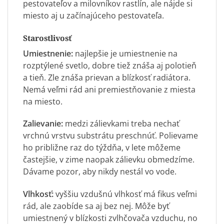
pestovateľov a milovníkov rastlín, ale nájde si
miesto aj u začínajúceho pestovateľa.
Starostlivosť
Umiestnenie:
najlepšie je umiestnenie na
rozptýlené svetlo, dobre tiež znáša aj polotieň
a tieň. Zle znáša prievan a blízkosť radiátora.
Nemá veľmi rád ani premiestňovanie z miesta
na miesto.
Zalievanie:
medzi zálievkami treba nechať
vrchnú vrstvu substrátu preschnúť. Polievame
ho približne raz do týždňa, v lete môžeme
častejšie, v zime naopak zálievku obmedzíme.
Dávame pozor, aby nikdy nestál vo vode.
Vlhkosť:
vyššiu vzdušnú vlhkosť má fikus veľmi
rád, ale zaobíde sa aj bez nej. Môže byť
umiestnený v blízkosti zvlhčovača vzduchu, no