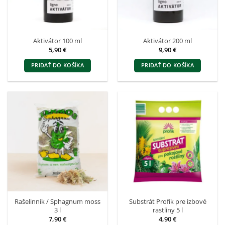
Aktivátor 100 ml
Aktivátor 200 ml
5,90
€
9,90
€
PRIDAŤ DO KOŠÍKA
PRIDAŤ DO KOŠÍKA
Rašelinník / Sphagnum moss
Substrát Profík pre izbové
3 l
rastliny 5 l
7,90
€
4,90
€