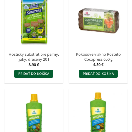
Hoštický substrát pre palmy,
Kokosové vlákno Rosteto
juky, dracény 20 l
Cocopress 650 g
8,90
€
4,50
€
PRIDAŤ DO KOŠÍKA
PRIDAŤ DO KOŠÍKA