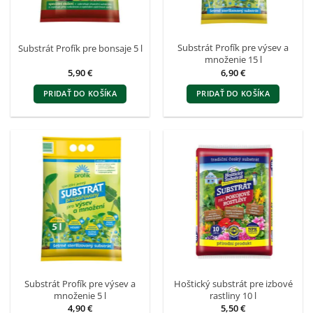
Substrát Profík pre výsev a
Substrát Profík pre bonsaje 5 l
množenie 15 l
5,90
€
6,90
€
PRIDAŤ DO KOŠÍKA
PRIDAŤ DO KOŠÍKA
Substrát Profík pre výsev a
Hoštický substrát pre izbové
množenie 5 l
rastliny 10 l
4,90
€
5,50
€