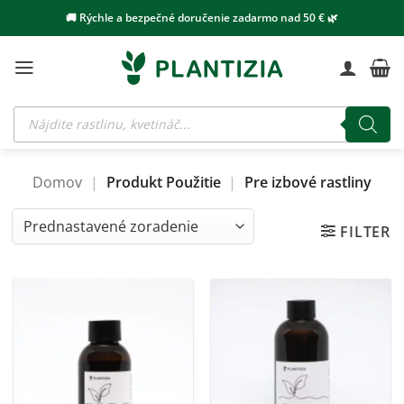
Skip
🚚 Rýchle a bezpečné doručenie zadarmo nad 50 € 🌿
to
content
Products
search
Domov
|
Produkt Použitie
|
Pre izbové rastliny
FILTER