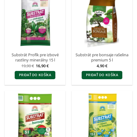
Substrát Profík pre izbové
Substrát pre bonsaje rašelina
rastliny minerálny 15 l
premium 5 l
Pôvodná
Aktuálna
19,90
€
16,90
€
4,90
€
cena
cena
bola:
je:
PRIDAŤ DO KOŠÍKA
PRIDAŤ DO KOŠÍKA
19,90 €.
16,90 €.