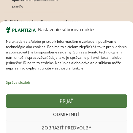
rastlín
Prihláste sa k odberu newslettra
Nastavenie súborov cookies
Na ukladanie a/alebo prístup k informáciám o zariadení používame
technológie ako cookies. Robíme to s cieľom zlepšiť zážitok z prehliadania
Súhlasím s
pravidlami ochrany osobných údajov.
a zobrazovať (ne)prispôsobené reklamy. Súhlas s týmito technológiami
nám umožní spracovávať údaje, ako je správanie pri prehliadaní alebo
jedinečné ID na tejto stránke. Nesúhlas alebo odvolanie súhlasu môže
nepriaznivo ovplyvniť určité vlastnosti a funkcie.
Správa služieb
PRIJAŤ
Plantizia.cz
ODMIETNUŤ
Visa
MasterCard
Apple
Google
Bank
ZOBRAZIŤ PREDVOĽBY