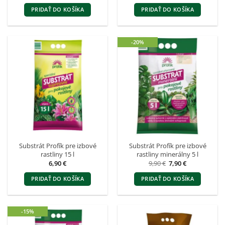
PRIDAŤ DO KOŠÍKA
PRIDAŤ DO KOŠÍKA
-20%
Substrát Profík pre izbové
Substrát Profík pre izbové
rastliny 15 l
rastliny minerálny 5 l
Pôvodná
Aktuálna
6,90
€
9,90
€
7,90
€
cena
cena
bola:
je:
PRIDAŤ DO KOŠÍKA
PRIDAŤ DO KOŠÍKA
9,90 €.
7,90 €.
-15%