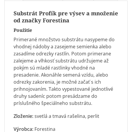
Substrát Profík pre výsev a množenie
od značky Forestina
Použitie
Primerané množstvo substrátu nasypeme do
vhodnej nádoby a zasejeme semienka alebo
zasadíme odrezky rastlín. Potom primerane
zalejeme a vlhkosť substrátu udržujeme až
pokým sú mladé rastlinky vhodné na
presadenie. Akonáhle semená vzídu, alebo
odrezky zakorenia, je možné začať s ich
prihnojovaním
. Takto vypestované jednotlivé
druhy sadeníc potom presádzame do
príslušného špeciálneho
substrátu
.
Zloženie:
svetlá a tmavá
rašelina
, perlit
Výrobca:
Forestina