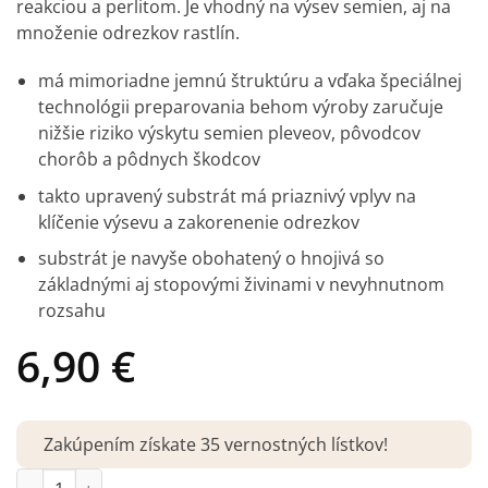
reakciou a perlitom. Je vhodný na výsev semien, aj na
množenie odrezkov rastlín.
má mimoriadne jemnú štruktúru a vďaka špeciálnej
technológii preparovania behom výroby zaručuje
nižšie riziko výskytu semien pleveov, pôvodcov
chorôb a pôdnych škodcov
takto upravený substrát má priaznivý vplyv na
klíčenie výsevu a zakorenenie odrezkov
substrát je navyše obohatený o hnojivá so
základnými aj stopovými živinami v nevyhnutnom
rozsahu
6,90
€
Zakúpením získate 35 vernostných lístkov!
množstvo Substrát Profík pre výsev a množenie 15 l