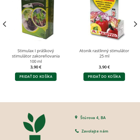
Stimulax I práškový
Atonik rastlinný stimulátor
stimulátor zakoreňovania
25 ml
100 ml
3,90
€
3,90
€
PRIDAŤ DO KOŠÍKA
PRIDAŤ DO KOŠÍKA
Štúrova 4, BA
Zavolajte nám