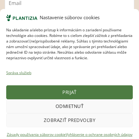
Nastavenie súborov cookies
Súhlasím s
pravidlami ochrany osobných údajov.
Na ukladanie a/alebo prístup k informáciám o zariadení používame
technológie ako cookies. Robíme to s cieľom zlepšiť zážitok z prehliadania
a zobrazovať (ne)prispôsobené reklamy. Súhlas s týmito technológiami
nám umožní spracovávať údaje, ako je správanie pri prehliadaní alebo
jedinečné ID na tejto stránke. Nesúhlas alebo odvolanie súhlasu môže
nepriaznivo ovplyvniť určité vlastnosti a funkcie.
Správa služieb
Plantizia.cz
PRIJAŤ
Visa
MasterCard
Apple
Google
Bank
ODMIETNUŤ
Pay
Pay
Transfer
Copyright 2017 - 2026
Plantizia ®
ZOBRAZIŤ PREDVOĽBY
Zásady používania súborov cookie
Vyhlásenie o ochrane osobných údajov