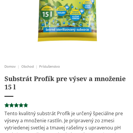
Domov
|
Obchod
|
Príslušenstvo
Substrát Profík pre výsev a množenie
15 l
Hodnotenie
3
Tento kvalitný substrát Profík je určený špeciálne pre
4.67
z 5
výsevy a množenie rastlín. Je pripravený zo zmesi
na základe
zákazníckych
vytriedenej svetlej a tmavej rašeliny s upravenou pH
recenzií