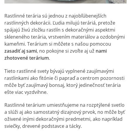
Rastlinné terária sú jednou z najobľúbenejších
rastlinných dekorácii. Ľudia milujú teráriá, pretože
spájajú živú zložku rastlín s dekoračnými aspektmi
skleneného terária, vrstvením materiálov a ozdobnými
kameňmi. Terárium si môžete s našou pomocou
zasadiť aj sami
, no pokojne si zvoľte aj už
nami
zhotovené terárium
.
Tieto rastlinné svety bývajú vyplnené zaujímavými
rastlinkami ako fitónie či papraď a centrom pozornosti
môže byť zaujímavý bonsaj, ktorý jedinečnosť terária
ešte viac vyzdvihne.
Rastlinné terárium umiestňujeme na rozptýlené svetlo
a slúži aj ako samostatný dizajnový prvok, no môže byť
oživené inými dekoračnými predmetmi, ako napríklad
sviečky, drevené podstavce a tácky.