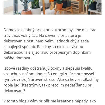
Domov je osobný priestor, v ktorom by sme mali radi
tráviť náš voľný čas. Na oživenie priestoru je
dekorovanie rastlinami veľmi jednoduchý a azda
aj najlepší spôsob. Rastliny sú nielen krásnou
dekoráciou, ale aj zdraviu prospešným doplnkom
nášho domova.
Izbové rastliny odstraňujú toxíny a zlepšujú kvalitu
vzduchu v našom dome. Sú energizujúce pre myseľ
tým, že znižujú úroveň stresu. Ako sa hovorí: „Rastliny
robia ľudí šťastnými“, tak prečo im nedať šancu pri
dekorovaní?
V tomto blogu Vám priblížime kreatívne nápady, ako