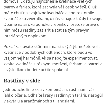
domova. Existujú najrôznejšie kvetináče všetkých
tvarov a farieb, ktoré zachytia váš osobný štýl. Či už
máte chuť na svojrázne kvetináče alebo roztomilé
kvetináče so zvieratkami, u nás si nájde každý to svoje.
Dbáme na širokú ponuku črepníkov, pretože práve s
ním môžu rastliny zažiariť a stať sa tým pravým
interiérovým doplnkom.
Pokiaľ zastávate skôr minimalistický štýl, môžete voliť
kvetináče v podobných odtieňoch, ktoré budú vo
vzájomnej harmónií. Ak sa nebojíte experimentovať,
zvoľte kvetináče s rôznymi motívmi, farbami a tvarmi a
s výsledkom budete určite spokojní.
Rastliny v skle
Jednoduché línie skla v kombinácii s rastlinami vás
ľahko očaria. Odhaľte krásy rastlinných terárií, riasogúľ
v akváriu a aranžmánoch s tillandsiami.