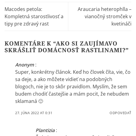
Macodes petola:
Araucaria heterophlla –
Kompletná starostlivosť a
vianočný stromček v
tipy pre zdravý rast
kvetináči
KOMENTÁRE K “
AKO SI ZAUJÍMAVO
SKRÁŠLIŤ DOMÁCNOSŤ RASTLINAMI?
”
Anonym
:
Super, konkrétny článok. Keď ho človek číta, vie, čo
sa deje, a ako môžete vidieť na podobných
blogoch, nie je to skôr pravidlom. Myslím, že sem
budem chodiť častejšie a mám pocit, že nebudem
sklamaná 🙂
27. JÚNA 2022 AT 0:31
ODPOVEDAŤ
Plantizia
: