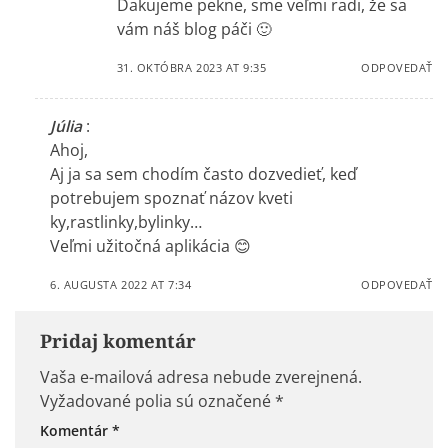
Ďakujeme pekne, sme veľmi radi, že sa
vám náš blog páči 🙂
31. OKTÓBRA 2023 AT 9:35
ODPOVEDAŤ
Júlia
:
Ahoj,
Aj ja sa sem chodím často dozvedieť, keď
potrebujem spoznať názov kveti
ky,rastlinky,bylinky…
Veľmi užitočná aplikácia 😊
6. AUGUSTA 2022 AT 7:34
ODPOVEDAŤ
Pridaj komentár
Vaša e-mailová adresa nebude zverejnená.
Vyžadované polia sú označené
*
Komentár
*