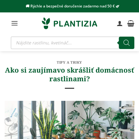
Skip
🚚 Rýchle a bezpečné doručenie zadarmo nad 50 € 🌿
to
content
Products
search
TIPY A TRIKY
Ako si zaujímavo skrášliť domácnosť
rastlinami?