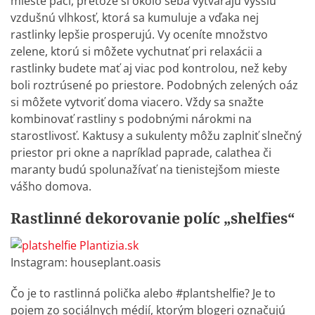
mieste páči, pretože si okolo seba vytvárajú vyššiu
vzdušnú vlhkosť, ktorá sa kumuluje a vďaka nej
rastlinky lepšie prosperujú. Vy oceníte množstvo
zelene, ktorú si môžete vychutnať pri relaxácii a
rastlinky budete mať aj viac pod kontrolou, než keby
boli roztrúsené po priestore. Podobných zelených oáz
si môžete vytvoriť doma viacero. Vždy sa snažte
kombinovať rastliny s podobnými nárokmi na
starostlivosť. Kaktusy a sukulenty môžu zaplniť slnečný
priestor pri okne a napríklad paprade, calathea či
maranty budú spolunažívať na tienistejšom mieste
vášho domova.
Rastlinné dekorovanie políc „shelfies“
Instagram:
houseplant.oasis
Čo je to rastlinná polička alebo #plantshelfie? Je to
pojem zo sociálnych médií, ktorým blogeri označujú