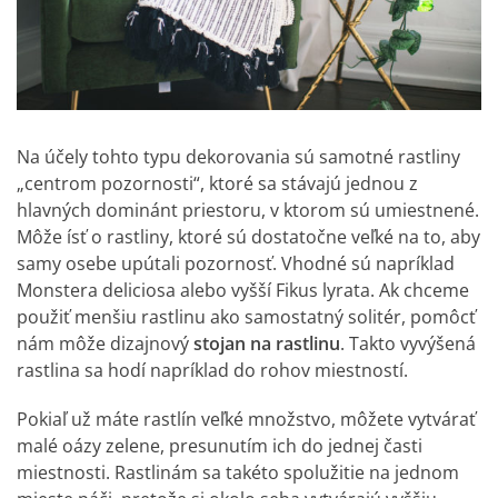
Na účely tohto typu dekorovania sú samotné rastliny
„centrom pozornosti“, ktoré sa stávajú jednou z
hlavných dominánt priestoru, v ktorom sú umiestnené.
Môže ísť o rastliny, ktoré sú dostatočne veľké na to, aby
samy osebe upútali pozornosť. Vhodné sú napríklad
Monstera deliciosa alebo vyšší Fikus lyrata. Ak chceme
použiť menšiu rastlinu ako samostatný solitér, pomôcť
nám môže dizajnový
stojan na rastlinu
. Takto vyvýšená
rastlina sa hodí napríklad do rohov miestností.
Pokiaľ už máte rastlín veľké množstvo, môžete vytvárať
malé oázy zelene, presunutím ich do jednej časti
miestnosti. Rastlinám sa takéto spolužitie na jednom