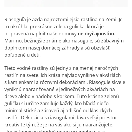
Riasoguľa je azda najroztomilejšia rastlina na Zemi. Je
to okrúhla, prekrásne zelena gulička, ktorá je
pripravená naplniť naše domovy
neobyčajnosťou.
Marimo, bežnejšie známe ako riasogule, sú zábavným
doplnkom našej domácej záhrady a sú obzvlášť
obľúbené u deti.
Tieto vodné rastliny sú jedny z najmenej náročných
rastlín na svete. Ich krása najviac vynikne v akváriách
s kamienkami a rôznymi dekoráciami. Riasogule skvele
vyniknú naaranžované v
jedinečných akváriách na
dreve
alebo v nádobe s korkom. Túto krásne zelenú
guličku si určite zamiluje každý, kto hľadá niečo
minimalistické a zároveň aj odlišné od klasických
rastlín. Dekorácia s riasoguľami dáva veľký priestor
kreativite tým, že je na vás ako si ju naaranžujete.
Umiestnenie je vhodné mimo priameho slnka.