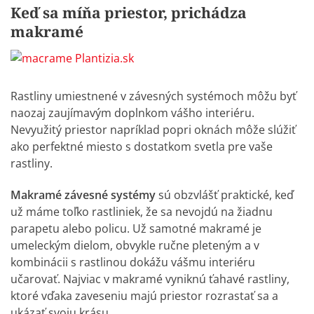
Keď sa míňa priestor, prichádza
makramé
Rastliny umiestnené v závesných systémoch môžu byť
naozaj zaujímavým doplnkom vášho interiéru.
Nevyužitý priestor napríklad popri oknách môže slúžiť
ako perfektné miesto s dostatkom svetla pre vaše
rastliny.
Makramé závesné systémy
sú obzvlášť praktické, keď
už máme toľko rastliniek, že sa nevojdú na žiadnu
parapetu alebo policu. Už samotné makramé je
umeleckým dielom, obvykle ručne pleteným a v
kombinácii s rastlinou dokážu vášmu interiéru
učarovať. Najviac v makramé vyniknú
ťahavé rastliny
,
ktoré vďaka zaveseniu majú priestor rozrastať sa a
ukázať svoju krásu.