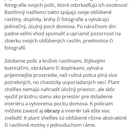
fotografie svojich políc, ktoré odzrkadľujú ich osobnosť.
Rastlinný nadšenci takto spájajú svoje obľúbené
rastliny, doplnky, knihy či fotografie a vytvárajú
jedinečný, útulný pocit domova. Po náročnom dni
padne veľmi vhod spomaliť a upriamiť pozornosť na
zbierku svojich obľúbených rastlín, predmotov či
fotografií.
Zdobenie políc a knižníc rastlinami, štýlovými
kvetináčmi, obrázkami či doplnkami, vytvára
príjemnejšie prostredie, než rušná polica plná síce
potrebných, no chaoticky usporiadaných vecí. Plant
shelfies nemajú nahradiť úložný priestor, ale skôr
využiť prázdnu stenu ako priestor pre doladenie
interiéru a vytvorenia pocitu domova. K policiam
môžete zavesiť aj
obrazy
a interiér tak ešte viac
zveľadiť. K plant shelfies sú obľúbené rôzne abstraktné
či rastlinné motívy v jednoduchom ráme.